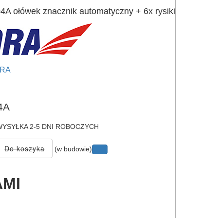
 ołówek znacznik automatyczny + 6x rysiki
RA
e
4A
YSYŁKA 2-5 DNI ROBOCZYCH
(w budowie)
AMI