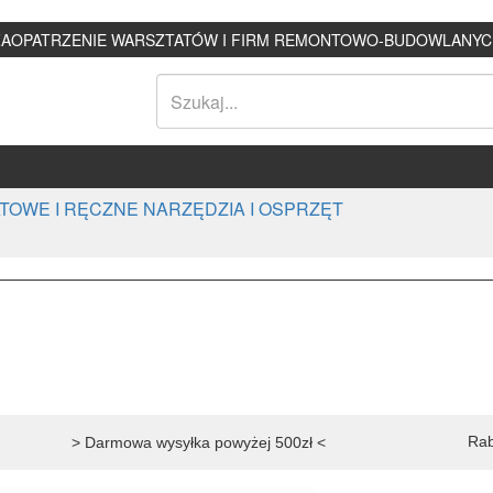
ZAOPATRZENIE WARSZTATÓW I FIRM REMONTOWO-BUDOWLANYC
TOWE I RĘCZNE NARZĘDZIA I OSPRZĘT
Rab
> Darmowa wysyłka powyżej 500zł <