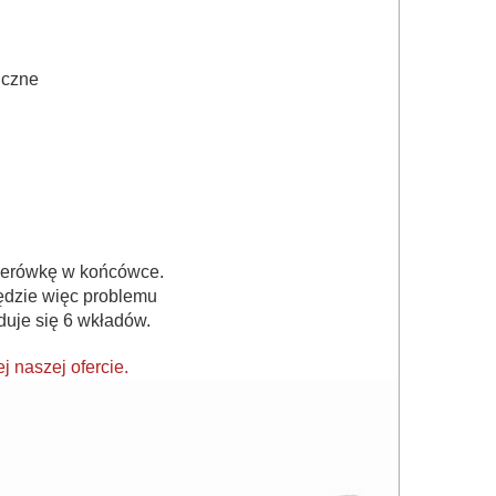
uczne
mperówkę w końcówce.
ędzie więc problemu
duje się 6 wkładów.
 naszej ofercie.