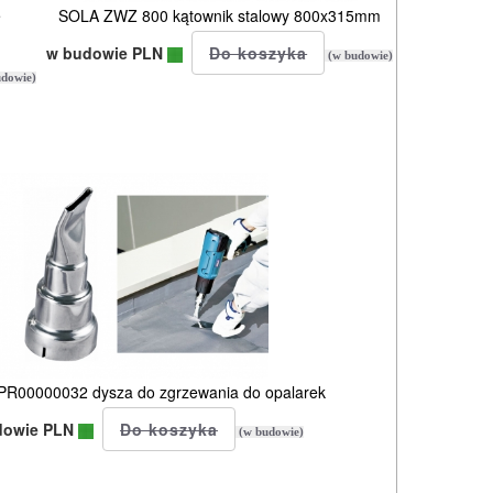
e
SOLA ZWZ 800 kątownik stalowy 800x315mm
w budowie PLN
(w budowie)
dowie)
R00000032 dysza do zgrzewania do opalarek
dowie PLN
(w budowie)