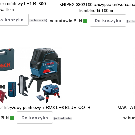
er obrotowy LR1 BT300
KNIPEX 0302160 szczypce uniwersaln
walizka
kombinerki 160mm
w budowie PLN
(w budowie)
(w bu
er krzyżowy punktowy + RM3 LR6 BLUETOOTH
MAKITA P
 PLN
w bu
(w budowie)