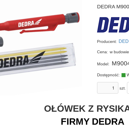
DEDRA M9004A
DED
Producent:
Cena:
w budowi
M900
Model:
Dostępność:
W
szt.
OŁÓWEK Z RYSIK
FIRMY DEDRA