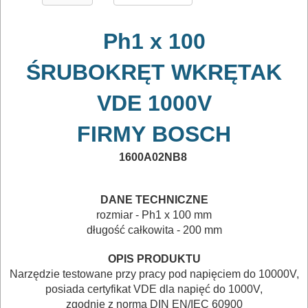
POMIAROWE
Ph1 x 100
NARZĘDZIA
BUDOWLANE
ŚRUBOKRĘT WKRĘTAK
I
VDE 1000V
ELEKTRY..
FIRMY
BOSCH
GLAZURNICZE
1600A02NB8
AKCESORIA
MASZYNKI
DANE TECHNICZNE
URZĄDZENIA
rozmiar -
Ph1 x 100 mm
długość całkowita - 200 mm
BUDOWLANE
MASZYNY
OPIS PRODUKTU
Narzędzie testowane przy pracy pod napięciem do 10000V,
NARZĘDZIA
posiada certyfikat VDE dla napięć do 1000V,
BRUKARSKIE
zgodnie z normą DIN EN/IEC 60900