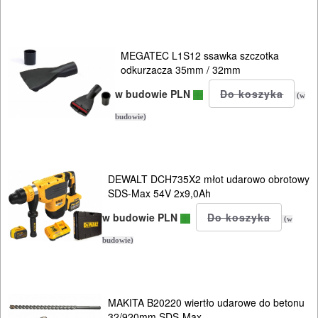
narzędziowe
Samochodowe
MEGATEC L1S12 ssawka szczotka
odkurzacza 35mm / 32mm
DLA
w budowie PLN
ELEKTRYKÓW
(w
budowie)
HYDRAULICZNE
NARZĘDZIA
INSTALACYJNE,
DEWALT DCH735X2 młot udarowo obrotowy
SDS-Max 54V 2x9,0Ah
PALNIKI
w budowie PLN
(w
PNEUMATYCZNE
budowie)
AKCESORIA
KOMPRESORY
NARZĘDZIA
MAKITA B20220 wiertło udarowe do betonu
32/920mm SDS-Max