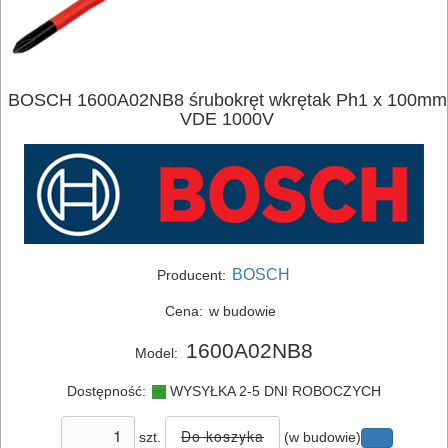
ELEKTRONARZĘDZIA
SIECIOWE
BOSCH 1600A02NB8 śrubokręt wkrętak Ph1 x 100mm
VDE 1000V
ELEKTRONARZĘDZIA
AKUMULATOROWE
OSPRZĘT
I
AKCESORIA
BOSCH
Producent:
DO
Cena:
w budowie
ELEKTRONARZĘDZI
1600A02NB8
Model:
MAGAZYNOWANIE
Dostępność:
WYSYŁKA 2-5 DNI ROBOCZYCH
I
TRANSPORTOWANIE
szt.
(w budowie)