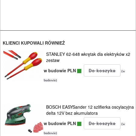
Narzedzia
ręczne
Narzędzia
pomiarowe
KLIENCI KUPOWALI RÓWNIEŻ
Warsztat
STANLEY 62-648 wkrętak dla elektryków x2
zestaw
pracy
w budowie PLN
(w
Zszywacze
budowie)
Nitownice
Oświetlenie
BOSCH EASYSander 12 szlifierka oscylacyjna
delta 12V bez akumulatora
Przedłużacze
w budowie PLN
(w
Szafki
budowie)