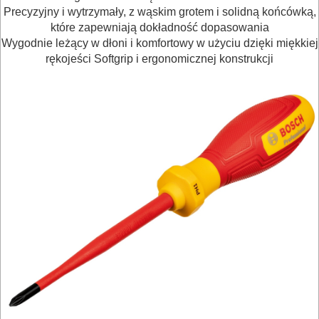
Precyzyjny i wytrzymały, z wąskim grotem i solidną końcówką,
OBRÓBKA
które zapewniają dokładność dopasowania
Wygodnie leżący w dłoni i komfortowy w użyciu dzięki miękkiej
DREWNA
rękojeści Softgrip i ergonomicznej konstrukcji
OBRÓBKA
METALU
WARSZTATOWE
I
RĘCZNE
NARZĘDZIA
I
OSPRZĘT
Zestawy
narzędziowe