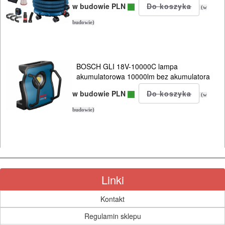
NARZĘDZIA
w budowie PLN
(w
budowie)
SPAWALNICTWO
URZĄDZENIA
ROZRUCHOWE
BOSCH GLI 18V-10000C lampa
akumulatorowa 10000lm bez akumulatora
PROSTOWNIKI
w budowie PLN
I
(w
OSPRZĘT
budowie)
AGREGATY
PRĄDOWE
ODZIEŻ
Linki
ROBOCZA
Kontakt
I
Regulamin sklepu
BHP