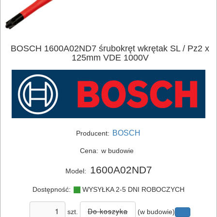
ELEKTRONARZĘDZIA
BOSCH 1600A02ND7 śrubokręt wkrętak SL / Pz2 x
SIECIOWE
125mm VDE 1000V
ELEKTRONARZĘDZIA
AKUMULATOROWE
OSPRZĘT
I
BOSCH
Producent:
AKCESORIA
Cena:
w budowie
DO
1600A02ND7
Model:
ELEKTRONARZĘDZI
Dostępność:
WYSYŁKA 2-5 DNI ROBOCZYCH
MAGAZYNOWANIE
I
szt.
(w budowie)