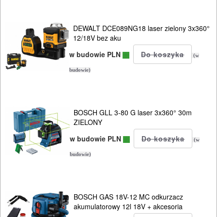
Szafki
narzędziowe
DEWALT DCE089NG18 laser zielony 3x360°
12/18V bez aku
Samochodowe
w budowie PLN
(w
DLA
budowie)
ELEKTRYKÓW
HYDRAULICZNE
BOSCH GLL 3-80 G laser 3x360° 30m
NARZĘDZIA
ZIELONY
INSTALACYJNE,
w budowie PLN
(w
PALNIKI
budowie)
PNEUMATYCZNE
AKCESORIA
BOSCH GAS 18V-12 MC odkurzacz
KOMPRESORY
akumulatorowy 12l 18V + akcesoria