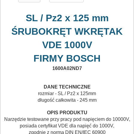
TRANSPORTOWANIE
SL / Pz2 x 125 mm
POMIAROWE
ŚRUBOKRĘT WKRĘTAK
NARZĘDZIA
BUDOWLANE
VDE 1000V
I
FIRMY
BOSCH
ELEKTRY..
1600A02ND7
GLAZURNICZE
AKCESORIA
DANE TECHNICZNE
MASZYNKI
rozmiar - SL / Pz2 x 125
mm
URZĄDZENIA
długość całkowita - 245 mm
OPIS PRODUKTU
BUDOWLANE
Narzędzie testowane przy pracy pod napięciem do 10000V,
MASZYNY
posiada certyfikat VDE dla napięć do 1000V,
NARZĘDZIA
zgodnie z normą DIN EN/IEC 60900