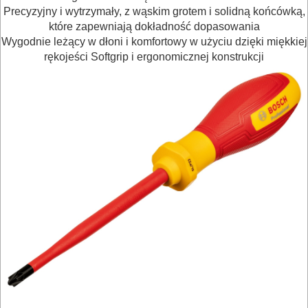
Precyzyjny i wytrzymały, z wąskim grotem i solidną końcówką,
BRUKARSKIE
które zapewniają dokładność dopasowania
Wygodnie leżący w dłoni i komfortowy w użyciu dzięki miękkiej
OBRÓBKA
rękojeści Softgrip i ergonomicznej konstrukcji
DREWNA
OBRÓBKA
METALU
WARSZTATOWE
I
RĘCZNE
NARZĘDZIA
I
OSPRZĘT
Zestawy