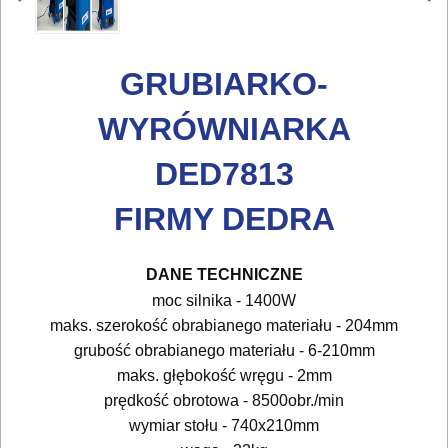
DO
ELEKTRONARZĘDZI
GRUBIARKO-
MAGAZYNOWANIE
WYRÓWNIARKA
I
TRANSPORTOWANIE
DED7813
POMIAROWE
FIRMY DEDRA
NARZĘDZIA
BUDOWLANE
DANE TECHNICZNE
I
moc silnika - 1400W
ELEKTRY..
maks. szerokość obrabianego materiału - 204mm
grubość obrabianego materiału - 6-210mm
GLAZURNICZE
maks. głębokość wręgu - 2mm
prędkość obrotowa - 8500obr./min
AKCESORIA
wymiar stołu - 740x210mm
MASZYNKI