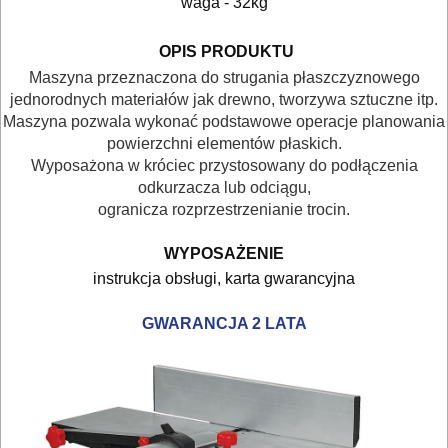
waga - 32kg
URZĄDZENIA
OPIS PRODUKTU
BUDOWLANE
Maszyna przeznaczona do strugania płaszczyznowego
MASZYNY
jednorodnych materiałów jak drewno, tworzywa sztuczne itp.
Maszyna pozwala wykonać podstawowe operacje planowania
NARZĘDZIA
powierzchni elementów płaskich.
BRUKARSKIE
Wyposażona w króciec przystosowany do podłączenia
odkurzacza lub odciągu,
OBRÓBKA
ogranicza rozprzestrzenianie trocin.
DREWNA
WYPOSAŻENIE
instrukcja obsługi, karta gwarancyjna
dłuta
ręczne
GWARANCJA 2 LATA
do
podłóg
/