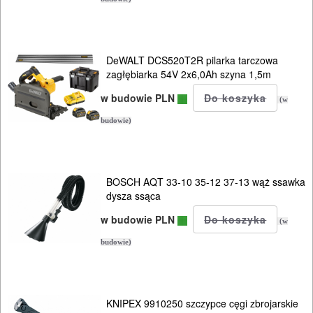
piły
płatnice
DeWALT DCS520T2R pilarka tarczowa
zagłębiarka 54V 2x6,0Ah szyna 1,5m
strugi
w budowie PLN
(w
ręczne
budowie)
system
FESTOOL
CMS
BOSCH AQT 33-10 35-12 37-13 wąż ssawka
dysza ssąca
systemy
w budowie PLN
(w
połączeń
budowie)
szlifierki
tarczowe
KNIPEX 9910250 szczypce cęgi zbrojarskie