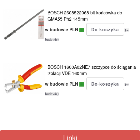
HYDRAULICZNE
BOSCH 2608522068 bit końcówka do
NARZĘDZIA
GMA55 Ph2 145mm
INSTALACYJNE,
w budowie PLN
(w
PALNIKI
budowie)
PNEUMATYCZNE
AKCESORIA
BOSCH 1600A02NE7 szczypce do ściągania
KOMPRESORY
izolacji VDE 160mm
NARZĘDZIA
w budowie PLN
(w
SPAWALNICTWO
budowie)
URZĄDZENIA
ROZRUCHOWE
PROSTOWNIKI
Linki
I