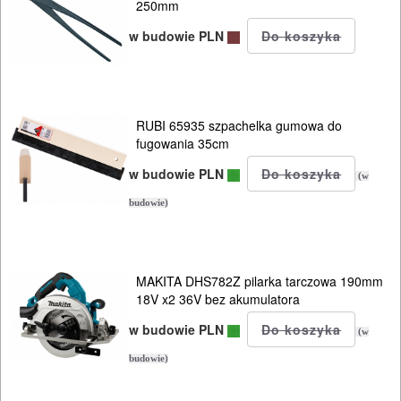
250mm
tokarki
w budowie PLN
ukośnice
wiertarki
stołowe
RUBI 65935 szpachelka gumowa do
fugowania 35cm
OBRÓBKA
w budowie PLN
(w
METALU
budowie)
WARSZTATOWE
I
MAKITA DHS782Z pilarka tarczowa 190mm
RĘCZNE
18V x2 36V bez akumulatora
NARZĘDZIA
w budowie PLN
(w
I
budowie)
OSPRZĘT