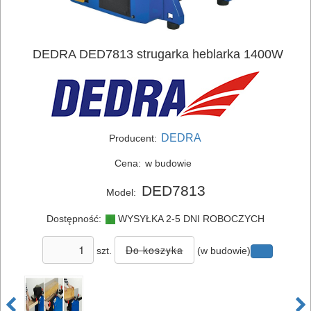
DEDRA DED7813 strugarka heblarka 1400W
DEDRA
Producent:
ELEKTRONARZĘDZIA
Cena:
w budowie
SIECIOWE
DED7813
Model:
ELEKTRONARZĘDZIA
Dostępność:
WYSYŁKA 2-5 DNI ROBOCZYCH
AKUMULATOROWE
szt.
(w budowie)
OSPRZĘT
I
AKCESORIA