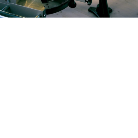
NARZĘDZIA
INSTALACYJNE,
PALNIKI
PNEUMATYCZNE
AKCESORIA
KOMPRESORY
NARZĘDZIA
SPAWALNICTWO
URZĄDZENIA
ROZRUCHOWE
PROSTOWNIKI
I
OSPRZĘT