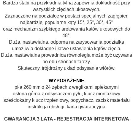
Bardzo stabilna przykładnia tylna zapewnia dokładność przy
BUDOWLANE
wszystkich cięciach ukosowych.
Zaznaczone na podziałce w postaci specjalnych zagłębień
MASZYNY
najbardziej popularne kąty 15°, 25°, 30°, 45°
NARZĘDZIA
oraz mechanizm szybkiego aretowania katów ukosowych do
48°.
BRUKARSKIE
Duża, nastawialna, odporna na zarysowania podziałka
umożliwia dokładne i łatwe ustawienia kątów cięcia.
OBRÓBKA
Duża, nastawialna prowadnica równoległa może być używana
DREWNA
po obu stronach tarczy.
Skuteczny, trójdrożny układ odsysania wiórów.
dłuta
WYPOSAŻENIE
ręczne
piła 260 mm o 24 zębach z węglikami spiekanymi
osłona górna z odsysaczem pyłu,
klucz montażowy
do
sześciokątny klucz trzpieniowy,
popychacz,
zacisk materiału
podłóg
instrukcja obsługi, karta gwarancyjna
/
GWARANCJA 3 LATA - REJESTRACJA INTERNETOWA
parkietów