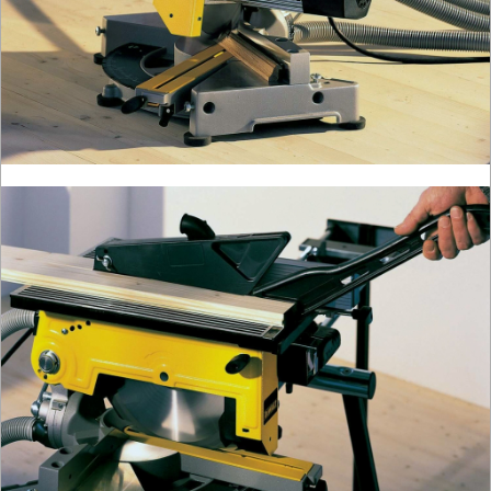
ukośnice
wiertarki
stołowe
OBRÓBKA
METALU
WARSZTATOWE
I
RĘCZNE
NARZĘDZIA
I
OSPRZĘT
HYDRAULICZNE