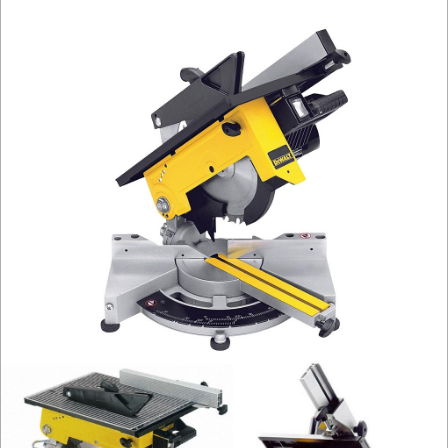
gruboścówki-
frezarki
maszyny
ciesielskie
odciągi-
odkurzacze
okleiniarki
pilarki
stołowe
piły
brzeszczotowe