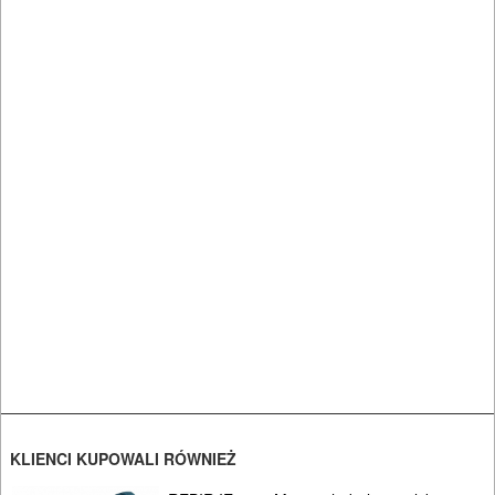
AGREGATY
PRĄDOWE
ODZIEŻ
ROBOCZA
I
BHP
SPRZĘT
AGD
OGRODNICZE
NARZĘDZIA
PILARKI-
KLIENCI KUPOWALI RÓWNIEŻ
KOSIARKI-