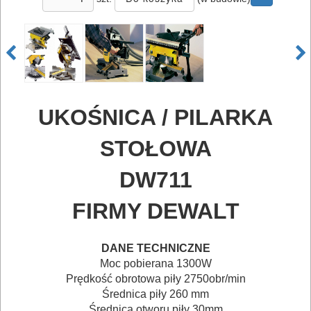
UKOŚNICA / PILARKA
ELEKTRONARZĘDZIA
STOŁOWA
SIECIOWE
DW711
ELEKTRONARZĘDZIA
AKUMULATOROWE
FIRMY DEWALT
OSPRZĘT
DANE TECHNICZNE
I
Moc pobierana 1300W
AKCESORIA
Prędkość obrotowa piły 2750obr/min
Średnica piły 260 mm
DO
Średnica otworu piły 30mm