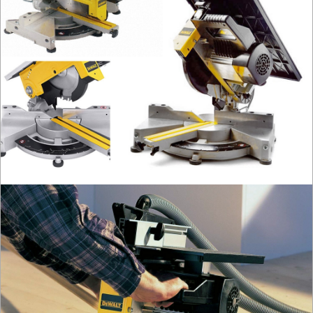
piły
płatnice
strugi
ręczne
system
FESTOOL
CMS
systemy
połączeń
szlifierki
tarczowe
tokarki