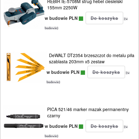
REBIR IE-5708M strug hebel ciesielski
KOSY
155mm 2250W
MYJKI
w budowie PLN
(w
CIŚNIENIOWE
budowie)
DeWALT DT2354 brzeszczot do metalu piła
szablasta 203mm x5 zestaw
w budowie PLN
(w
budowie)
PICA 521/46 marker mazak permanentny
czarny
w budowie PLN
(w
budowie)