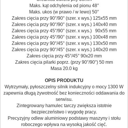
ELEKTRONARZĘDZI
Maks. kąt odchylenia od pionu 48°
Maks. ukos (w prawo / w lewo) 50°
MAGAZYNOWANIE
Zakres cięcia przy 90°/90° (szer. x wys.) 125x55 mm
Zakres cięcia przy 90°/90° (szer. x wys.) 140x40 mm
I
Zakres cięcia przy 45°/90° (szer. x wys.) 90x55 mm
TRANSPORTOWANIE
Zakres cięcia przy 45°/90° (szer. x wys.) 100x48 mm
Zakres cięcia przy 90°/45° (szer. x wys.) 130x50 mm
POMIAROWE
Zakres cięcia przy 90°/45° (szer. x wys.) 140x20 mm
Zakres cięcia przy 45°/45° 90x20 mm
NARZĘDZIA
Zakres cięcia pilarki poprz. (przy 90°/90°) 50 mm
BUDOWLANE
Masa 20.0 kg
I
OPIS PRODUKTU
ELEKTRY..
Wytrzymały, pyłoszczelny silnik indukcyjny o mocy 1300 W
zapewnia długą żywotność bez konieczności oddawania do
GLAZURNICZE
serwisu.
AKCESORIA
Zintegrowany hamulec tarczy zwiększa istotnie
bezpieczeństwo i wygodę pracy.
MASZYNKI
Precyzyjny odlew aluminiowy podstawy maszyny i stołu
URZĄDZENIA
roboczego wpływa na wysoką jakość cięć.