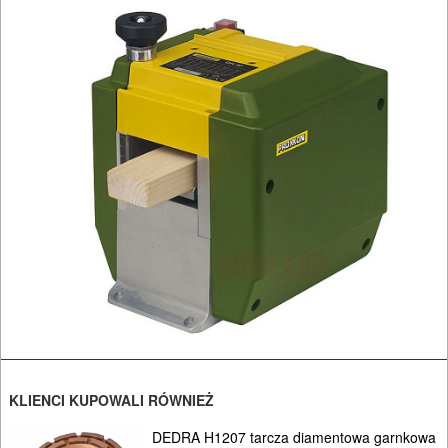
parkietów
gruboścówki-
frezarki
maszyny
ciesielskie
odciągi-
odkurzacze
okleiniarki
pilarki
stołowe
KLIENCI KUPOWALI RÓWNIEŻ
piły
DEDRA H1207 tarcza diamentowa garnkowa