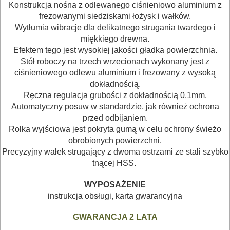
MASZYNKI
Konstrukcja nośna z odlewanego ciśnieniowo aluminium z
frezowanymi
siedziskami łożysk i wałków.
URZĄDZENIA
Wytłumia wibracje dla delikatnego strugania twardego i
miękkiego drewna.
BUDOWLANE
Efektem tego jest wysokiej jakości gładka powierzchnia.
MASZYNY
Stół roboczy na trzech
wrzecionach wykonany jest z
ciśnieniowego odlewu aluminium i frezowany z
wysoką
NARZĘDZIA
dokładnością.
BRUKARSKIE
Ręczna regulacja grubości z dokładnością 0.1mm.
Automatyczny
posuw w standardzie, jak również ochrona
OBRÓBKA
przed odbijaniem.
Rolka
wyjściowa jest pokryta gumą w celu ochrony świeżo
DREWNA
obrobionych powierzchni.
Precyzyjny wałek strugający z dwoma ostrzami ze stali szybko
dłuta
tnącej HSS.
ręczne
WYPOSAŻENIE
do
instrukcja obsługi, karta gwarancyjna
podłóg
GWARANCJA 2 LATA
/