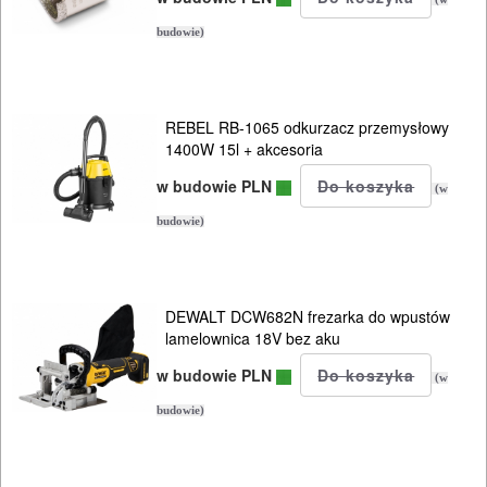
budowie)
HYDRAULICZNE
NARZĘDZIA
INSTALACYJNE,
REBEL RB-1065 odkurzacz przemysłowy
PALNIKI
1400W 15l + akcesoria
w budowie PLN
PNEUMATYCZNE
(w
AKCESORIA
budowie)
KOMPRESORY
NARZĘDZIA
DEWALT DCW682N frezarka do wpustów
lamelownica 18V bez aku
SPAWALNICTWO
w budowie PLN
(w
URZĄDZENIA
budowie)
ROZRUCHOWE
PROSTOWNIKI