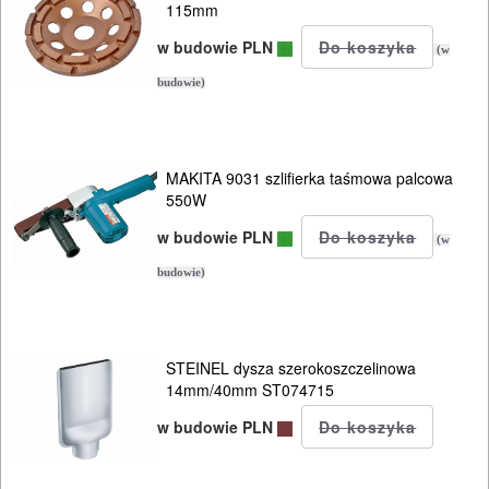
115mm
brzeszczotowe
w budowie PLN
(w
piły
budowie)
płatnice
strugi
MAKITA 9031 szlifierka taśmowa palcowa
ręczne
550W
system
w budowie PLN
(w
FESTOOL
budowie)
CMS
systemy
STEINEL dysza szerokoszczelinowa
połączeń
14mm/40mm ST074715
w budowie PLN
szlifierki
tarczowe