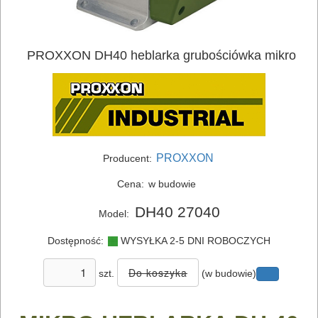
PROXXON DH40 heblarka grubościówka mikro
PROXXON
Producent:
ELEKTRONARZĘDZIA
Cena:
w budowie
SIECIOWE
DH40 27040
Model:
ELEKTRONARZĘDZIA
AKUMULATOROWE
Dostępność:
WYSYŁKA 2-5 DNI ROBOCZYCH
szt.
(w budowie)
OSPRZĘT
I