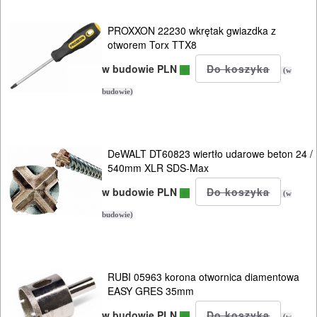
tokarki
PROXXON 22230 wkrętak gwiazdka z
otworem Torx TTX8
ukośnice
w budowie PLN
(w
wiertarki
budowie)
stołowe
OBRÓBKA
DeWALT DT60823 wiertło udarowe beton 24 /
METALU
540mm XLR SDS-Max
w budowie PLN
(w
WARSZTATOWE
budowie)
I
RĘCZNE
NARZĘDZIA
RUBI 05963 korona otwornica diamentowa
I
EASY GRES 35mm
OSPRZĘT
w budowie PLN
(w