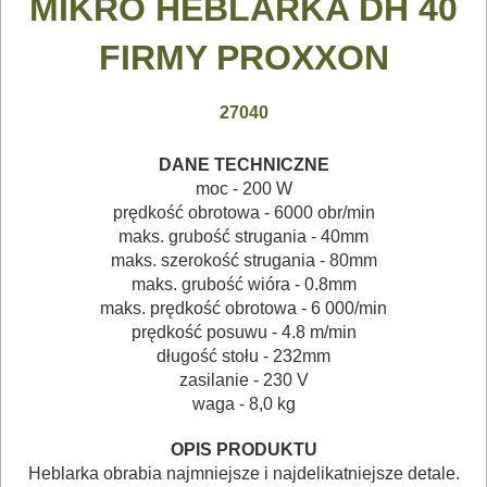
MIKRO HEBLARKA DH 40
AKCESORIA
DO
FIRMY PROXXON
ELEKTRONARZĘDZI
27040
MAGAZYNOWANIE
O
I
DANE TECHNICZNE
TRANSPORTOWANIE
moc - 200 W
prędkość obrotowa - 6000 obr/min
maks. grubość strugania - 40mm
POMIAROWE
maks. szerokość strugania - 80mm
NARZĘDZIA
maks. grubość wióra - 0.8mm
BUDOWLANE
maks. prędkość obrotowa - 6 000/min
prędkość posuwu - 4.8 m/min
I
długość stołu - 232mm
ELEKTRY..
zasilanie - 230 V
waga - 8,0 kg
GLAZURNICZE
O
OPIS PRODUKTU
AKCESORIA
Heblarka obrabia najmniejsze i najdelikatniejsze detale.