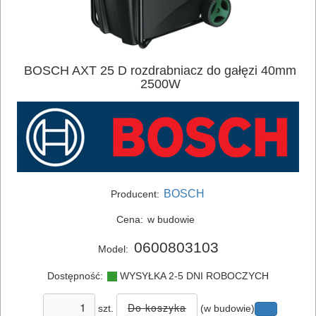
BOSCH AXT 25 D rozdrabniacz do gałęzi 40mm
2500W
BOSCH
Producent:
Cena:
w budowie
0600803103
Model:
Dostępność:
WYSYŁKA 2-5 DNI ROBOCZYCH
ELEKTRONARZĘDZIA
SIECIOWE
szt.
(w budowie)