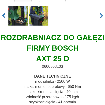
ELEKTRONARZĘDZIA
AKUMULATOROWE
OSPRZĘT
I
ROZDRABNIACZ DO GAŁĘZI
AKCESORIA
FIRMY BOSCH
DO
ELEKTRONARZĘDZI
AXT 25 D
MAGAZYNOWANIE
0600803103
I
DANE TECHNICZNE
TRANSPORTOWANIE
moc silnika - 2500 W
maks. moment obrotowy - 650 Nm
POMIAROWE
maks. średnica cięcia - 40 mm
zdolność przerobowa - 175 kg/h
NARZĘDZIA
szybkość cięcia - 41 obr/min