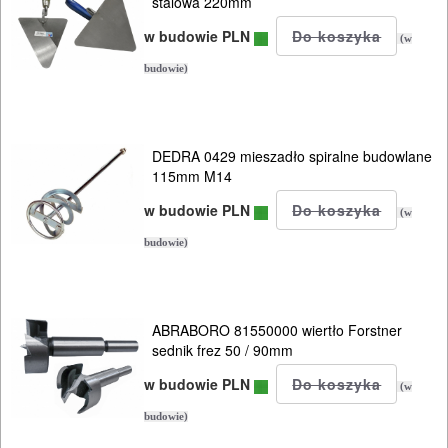
stalowa 220mm
w budowie PLN
(w
budowie)
DEDRA 0429 mieszadło spiralne budowlane
115mm M14
w budowie PLN
(w
budowie)
ABRABORO 81550000 wiertło Forstner
sednik frez 50 / 90mm
w budowie PLN
(w
budowie)