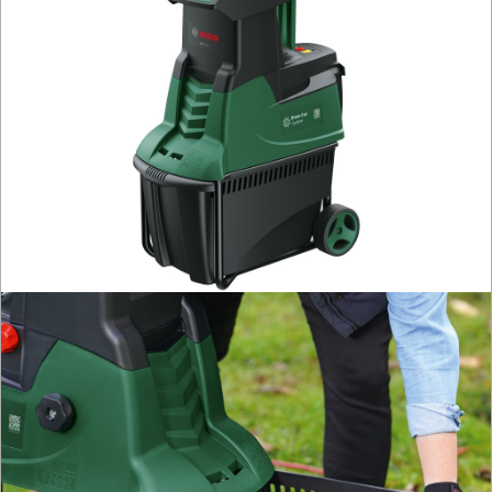
AKCESORIA
KOMPRESORY
NARZĘDZIA
SPAWALNICTWO
URZĄDZENIA
ROZRUCHOWE
PROSTOWNIKI
I
OSPRZĘT
AGREGATY
PRĄDOWE
ODZIEŻ