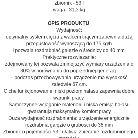
BUDOWLANE
zbiornik - 53 l
I
waga - 31,3 kg
ELEKTRY..
OPIS PRODUKTU
Wydajność:
GLAZURNICZE
optymalny system cięcia z walcem tnącym zapewnia dużą
AKCESORIA
przepustowość wynoszącą do 175 kg/h
i pozwala rozdrabniać gałęzie o średnicy do 40 mm.
MASZYNKI
Praktyczne rozwiązanie:
URZĄDZENIA
zdejmowany lej pozwala zmniejszyć wymiary urządzenia o
30% w porównaniu do poprzedniej generacji
BUDOWLANE
– podczas przechowywania urządzenie ma wysokość
zaledwie 67 cm.
MASZYNY
Ciche funkcjonowanie: niski poziom hałasu zapewnia dobre
NARZĘDZIA
warunki pracy.
BRUKARSKIE
Samoczynne wciąganie materiału i niska emisja hałasu
gwarantują maksymalny komfort pracy
Duża wydajność rozdrabniania: urządzenie energicznie
OBRÓBKA
rozdrabnia gałęzie o grubości do 38 mm
DREWNA
Zbiornik o pojemności 53 l ułatwia zbieranie rozdrobnionego