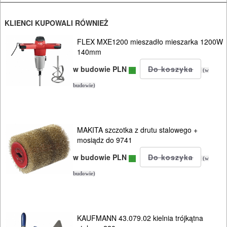
Spalinowe
KLIENCI KUPOWALI RÓWNIEŻ
Akumulatorowe
FLEX MXE1200 mieszadło mieszarka 1200W
140mm
Ręczne
w budowie PLN
(w
Wyposażenie
budowie)
MAKITA szczotka z drutu stalowego +
mosiądz do 9741
w budowie PLN
(w
budowie)
KAUFMANN 43.079.02 kielnia trójkątna