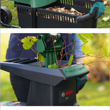
ROBOCZA
I
BHP
SPRZĘT
AGD
OGRODNICZE
NARZĘDZIA
PILARKI-
KOSIARKI-
KOSY
MYJKI
CIŚNIENIOWE
Elektryczne