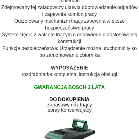
materiału
OBRÓBKA
Zdejmowany lej załadowczy ułatwia doprowadzanie odpadów
i zapewnia komfort pracy
METALU
Odizolowany mechanizm tnący zapewnia większe
bezpieczeństwo pracy
WARSZTATOWE
System cięcia z walcem tnącym o odpowiednio dostosowanej
I
konstrukcji
Funkcja bezpieczeństwa: Urządzenie można uruchomić tylko
RĘCZNE
po zamontowaniu zbiornika
NARZĘDZIA
I
WYPOSAŻENIE
rozdrabniarka kompletna,
instrukcja obsługi
OSPRZĘT
GWARANCJA BOSCH 2 LATA
HYDRAULICZNE
DO DOKUPIENIA
NARZĘDZIA
zapasowy nóż tnący
spray konserwujący
INSTALACYJNE,
PALNIKI
PNEUMATYCZNE