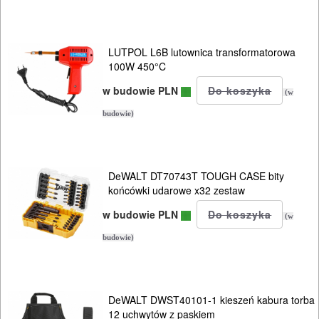
LUTPOL L6B lutownica transformatorowa
100W 450°C
w budowie PLN
(w
budowie)
DeWALT DT70743T TOUGH CASE bity
końcówki udarowe x32 zestaw
w budowie PLN
(w
budowie)
DeWALT DWST40101-1 kieszeń kabura torba
12 uchwytów z paskiem