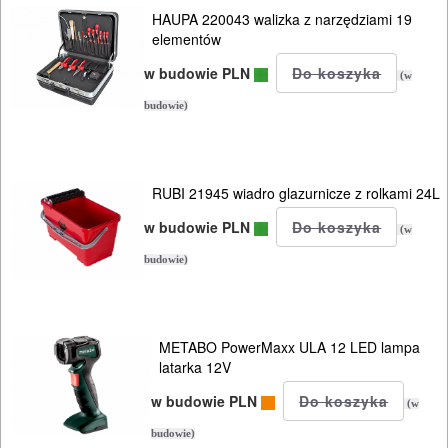
HAUPA 220043 walizka z narzędziami 19
elementów
w budowie PLN
(w
budowie)
RUBI 21945 wiadro glazurnicze z rolkami 24L
w budowie PLN
(w
budowie)
METABO PowerMaxx ULA 12 LED lampa
latarka 12V
w budowie PLN
(w
budowie)