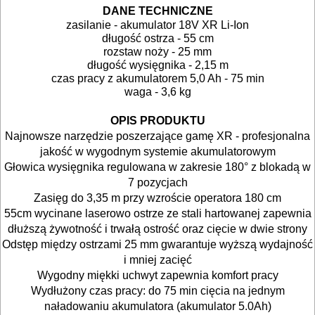
DANE TECHNICZNE
MAGAZYNOWANIE
zasilanie - akumulator 18V XR Li-Ion
długość ostrza - 55 cm
I
rozstaw noży - 25 mm
TRANSPORTOWANIE
długość wysięgnika - 2,15 m
czas pracy z akumulatorem 5,0 Ah - 75 min
waga - 3,6 kg
POMIAROWE
NARZĘDZIA
OPIS PRODUKTU
Najnowsze narzędzie poszerzające gamę XR - profesjonalna
BUDOWLANE
jakość w wygodnym systemie akumulatorowym
I
Głowica wysięgnika regulowana w zakresie
180° z blokadą w
7 pozycjach
ELEKTRY..
Zasięg do 3,35 m przy wzroście operatora 180 cm
55cm wycinane laserowo ostrze ze stali hartowanej zapewnia
GLAZURNICZE
dłuższą żywotność i trwałą ostrość oraz cięcie w dwie strony
AKCESORIA
Odstęp między ostrzami 25 mm gwarantuje wyższą wydajność
i mniej zacięć
MASZYNKI
Wygodny miękki uchwyt zapewnia komfort pracy
URZĄDZENIA
Wydłużony czas pracy: do 75 min cięcia na jednym
naładowaniu akumulatora (akumulator 5.0Ah)