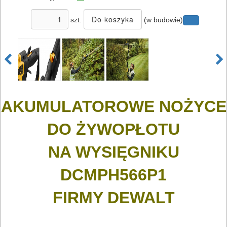
szt.
(w budowie)
ELEKTRONARZĘDZIA
SIECIOWE
AKUMULATOROWE NOŻYCE
ELEKTRONARZĘDZIA
DO ŻYWOPŁOTU
AKUMULATOROWE
NA WYSIĘGNIKU
OSPRZĘT
DCMPH566P1
I
AKCESORIA
FIRMY DEWALT
DO
ELEKTRONARZĘDZI