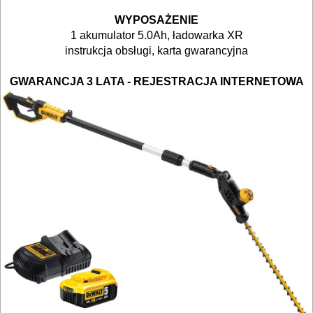
BUDOWLANE
WYPOSAŻENIE
MASZYNY
1 akumulator 5.0Ah, ładowarka XR
NARZĘDZIA
instrukcja obsługi, karta gwarancyjna
BRUKARSKIE
GWARANCJA 3 LATA - REJESTRACJA INTERNETOWA
OBRÓBKA
DREWNA
OBRÓBKA
METALU
WARSZTATOWE
I
RĘCZNE
NARZĘDZIA
I