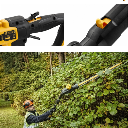
OSPRZĘT
HYDRAULICZNE
NARZĘDZIA
INSTALACYJNE,
PALNIKI
PNEUMATYCZNE
AKCESORIA
KOMPRESORY
NARZĘDZIA
SPAWALNICTWO
URZĄDZENIA
ROZRUCHOWE
PROSTOWNIKI