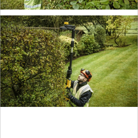
I
OSPRZĘT
AGREGATY
PRĄDOWE
ODZIEŻ
ROBOCZA
I
BHP
SPRZĘT
AGD
OGRODNICZE
NARZĘDZIA