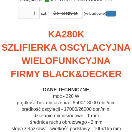
SIECIOWE
szt.
(w budowie)
ELEKTRONARZĘDZIA
AKUMULATOROWE
KA280K
OSPRZĘT
SZLIFIERKA OSCYLACYJNA
I
WIELOFUNKCYJNA
AKCESORIA
DO
FIRMY BLACK&DECKER
ELEKTRONARZĘDZI
DANE TECHNICZNE
MAGAZYNOWANIE
moc - 220 W
I
prędkość bez obciążenia - 8500/13000 obr./min
prędkość oscylacji - 17000/26000 obr./min.
TRANSPORTOWANIE
działanie mimośrodowe - 1 mm
średnica ruchu obrotowego - 2 mm
POMIAROWE
stopa żelazkowa - wielkość podstawy - 100x165 mm