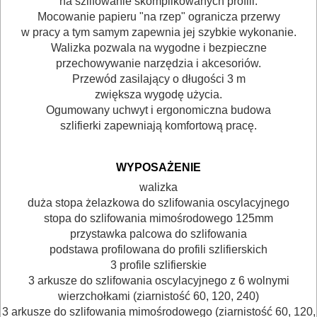
na szlifowanie skomplikowanych profili.
DREWNA
Mocowanie papieru "na rzep" ogranicza przerwy
w pracy a tym samym zapewnia jej szybkie wykonanie.
OBRÓBKA
Walizka pozwala na wygodne i bezpieczne
METALU
przechowywanie narzędzia i akcesoriów.
Przewód zasilający o długości 3 m
WARSZTATOWE
zwiększa wygodę użycia.
Ogumowany uchwyt i ergonomiczna budowa
I
szlifierki zapewniają komfortową pracę.
RĘCZNE
NARZĘDZIA
WYPOSAŻENIE
I
walizka
OSPRZĘT
duża stopa żelazkowa do szlifowania oscylacyjnego
stopa do szlifowania mimośrodowego 125mm
przystawka palcowa do szlifowania
HYDRAULICZNE
podstawa profilowana do profili szlifierskich
NARZĘDZIA
3 profile szlifierskie
INSTALACYJNE,
3 arkusze do szlifowania oscylacyjnego z 6 wolnymi
wierzchołkami (ziarnistość 60, 120, 240)
PALNIKI
3 arkusze do szlifowania mimośrodowego (ziarnistość 60, 120,