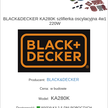
BLACK&DECKER KA280K szlifierka oscylacyjna 4w1
220W
BLACK&DECKER
Producent:
Cena:
w budowie
KA280K
Model:
ELEKTRONARZĘDZIA
Dostępność:
WYSYŁKA 2-5 DNI ROBOCZYCH