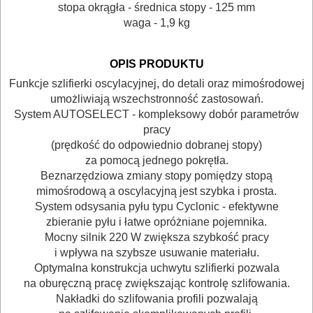
NARZĘDZIA
stopa okrągła - średnica stopy - 125 mm
waga - 1,9 kg
BUDOWLANE
I
OPIS PRODUKTU
ELEKTRY..
Funkcje szlifierki oscylacyjnej, do detali oraz mimośrodowej
umożliwiają wszechstronność zastosowań.
GLAZURNICZE
System AUTOSELECT - kompleksowy dobór parametrów
AKCESORIA
pracy
MASZYNKI
(prędkość do odpowiednio dobranej stopy)
za pomocą jednego pokrętła.
URZĄDZENIA
Beznarzędziowa zmiany stopy pomiędzy stopą
mimośrodową a oscylacyjną jest szybka i prosta.
BUDOWLANE
System odsysania pyłu typu Cyclonic - efektywne
MASZYNY
zbieranie pyłu i łatwe opróżniane pojemnika.
Mocny silnik 220 W zwiększa szybkość pracy
NARZĘDZIA
i wpływa na szybsze usuwanie materiału.
BRUKARSKIE
Optymalna konstrukcja uchwytu szlifierki pozwala
na oburęczną pracę zwiększając kontrolę szlifowania.
OBRÓBKA
Nakładki do szlifowania profili pozwalają