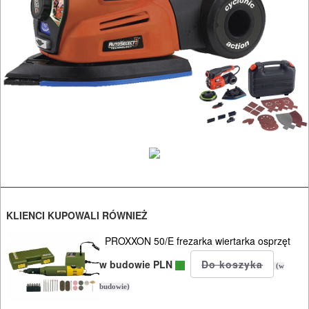
ODZIEŻ
ROBOCZA
I
BHP
SPRZĘT
AGD
OGRODNICZE
NARZĘDZIA
PILARKI-
KLIENCI KUPOWALI RÓWNIEŻ
KOSIARKI-
PROXXON 50/E frezarka wiertarka osprzęt
KOSY
w budowie PLN
MYJKI
(w
CIŚNIENIOWE
budowie)