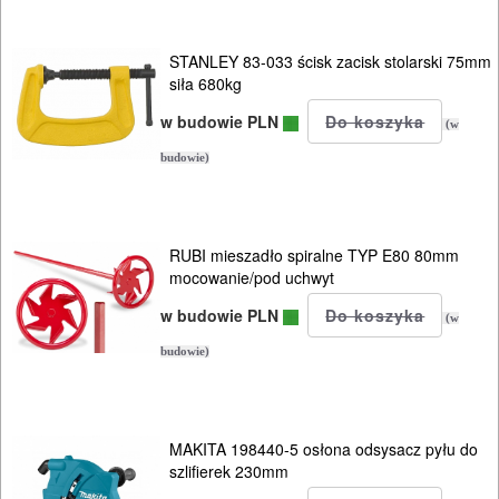
STANLEY 83-033 ścisk zacisk stolarski 75mm
siła 680kg
w budowie PLN
(w
budowie)
RUBI mieszadło spiralne TYP E80 80mm
mocowanie/pod uchwyt
w budowie PLN
(w
budowie)
MAKITA 198440-5 osłona odsysacz pyłu do
szlifierek 230mm