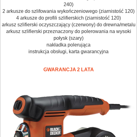
240)
PNEUMATYCZNE
2 arkusze do szlifowania wykończeniowego (ziarnistość 120)
AKCESORIA
4 arkusze do profili szlifierskich (ziarnistość 120)
arkusz szlifierski oczyszczający (czerwony) do drewna/metalu
KOMPRESORY
arkusz szlifierski przeznaczony do polerowania na wysoki
NARZĘDZIA
połysk (szary)
nakładka polerująca
SPAWALNICTWO
instrukcja obsługi, karta gwarancyjna
URZĄDZENIA
GWARANCJA 2 LATA
ROZRUCHOWE
PROSTOWNIKI
I
OSPRZĘT
AGREGATY
PRĄDOWE