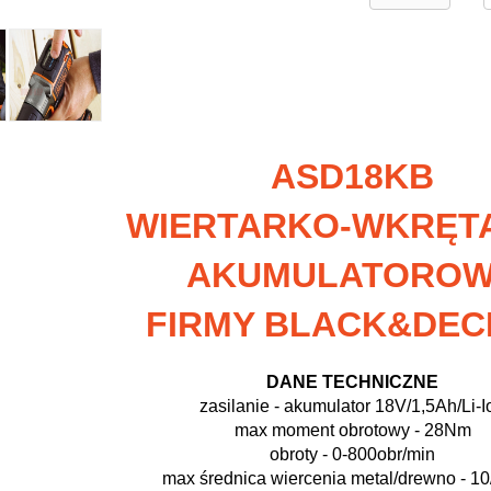
ASD18KB
WIERTARKO-WKRĘT
AKUMULATORO
FIRMY BLACK&DEC
DANE TECHNICZNE
zasilanie - akumulator 18V/1,5Ah/Li-I
max moment obrotowy - 28Nm
obroty - 0-800obr/min
max średnica wiercenia metal/drewno - 