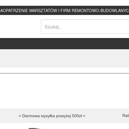
ZAOPATRZENIE WARSZTATÓW I FIRM REMONTOWO-BUDOWLANYC
Rab
> Darmowa wysyłka powyżej 500zł <