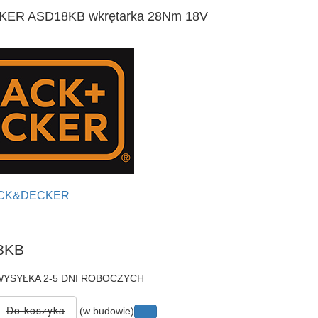
ER ASD18KB wkrętarka 28Nm 18V
CK&DECKER
e
8KB
YSYŁKA 2-5 DNI ROBOCZYCH
(w budowie)