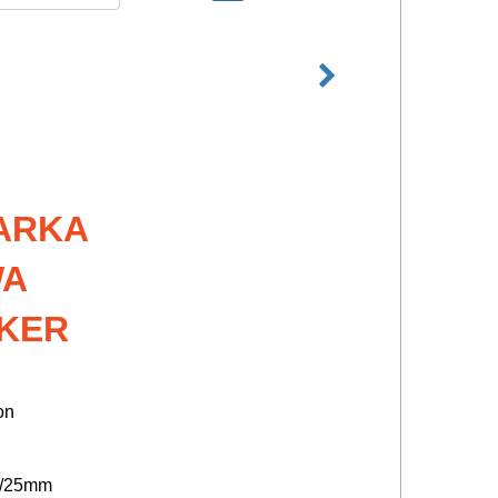
ARKA
WA
KER
on
10/25mm