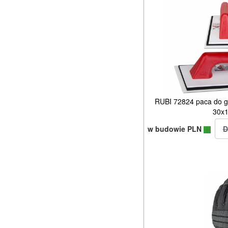
RUBI 72824 paca do gi
30x
w budowie PLN