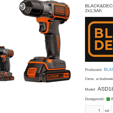
BLACK&DECK
2x1,5Ah
BLA
Producent:
Cena:
w budowi
ASD1
Model:
Dostępność:
W
szt.