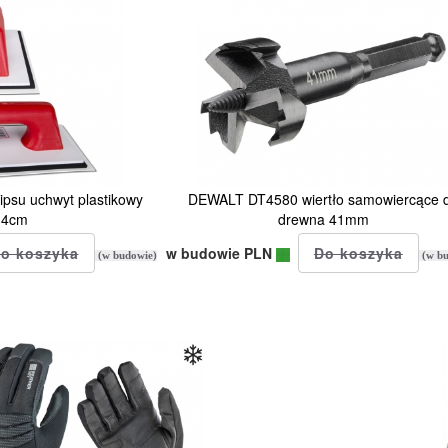
psu uchwyt plastikowy
DEWALT DT4580 wiertło samowiercące 
14cm
drewna 41mm
w budowie PLN
(w budowie)
(w bu