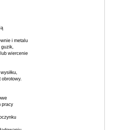
ią
wnie i metalu
 guzik,
 lub wiercenie
 wysiłku,
 obrotowy.
owe
 pracy
poczynku
ładowaniu.