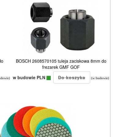
do
BOSCH 2608570105 tuleja zaciskowa 8mm do
frezarek GMF GOF
w budowie PLN
dowie)
(w budowie)