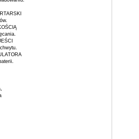
RTARSKI
iów.
KOŚCIĄ
ręcania.
EŚCI
 chwytu.
ULATORA
terii.
,
a