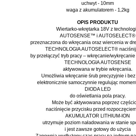
uchwyt - 10mm
waga z akumulatorem - 1,2kg
OPIS PRODUKTU
Wiertarko-wkrętarka 18V z technolog
AUTOSENSE™ i AUTOSELECT®
przeznaczona do wkręcania oraz wiercenia w dre
TECHNOLOGIA AUTOSELECT®
naciśnij
by przełączyć tryb pracy – wkręcanie/wykręcanie
TECHNOLOGIA AUTOSENSE
aktywowana w trybie wkręcania.
Umożliwia wkręcanie śrub precyzyjnie i bez
elektronicznie samoczynnie regulując moment
DIODA LED
do oświetlania pola pracy.
Może być aktywowana poprzez części
naciśnięcie przycisku przed rozpoczęciem
AKUMULATOR LITHIUM-ION
utrzymuje poziom naładowania w stanie s
i jest zawsze gotowy do użycia
Zapewnia wydłużony czas pracy na jednym na