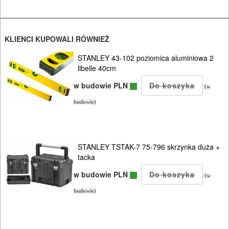
NARZĘDZIA
INSTALACYJNE,
PALNIKI
KLIENCI KUPOWALI RÓWNIEŻ
PNEUMATYCZNE
STANLEY 43-102 poziomica aluminiowa 2
libelle 40cm
AKCESORIA
w budowie PLN
KOMPRESORY
(w
NARZĘDZIA
budowie)
SPAWALNICTWO
STANLEY TSTAK-7 75-796 skrzynka duża +
URZĄDZENIA
tacka
ROZRUCHOWE
w budowie PLN
(w
PROSTOWNIKI
budowie)
I
OSPRZĘT