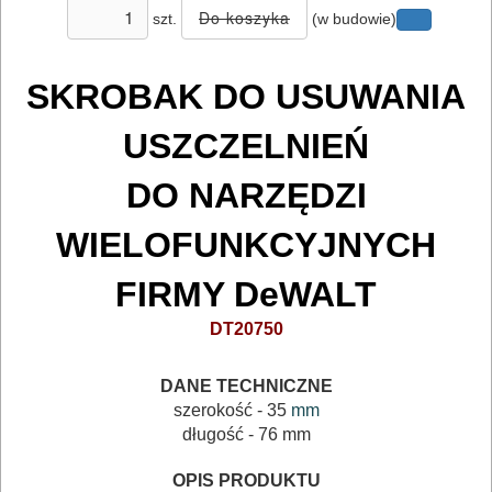
TRANSPORTOWANIE
szt.
(w budowie)
POMIAROWE
SKROBAK DO USUWANIA
NARZĘDZIA
BUDOWLANE
USZCZELNIEŃ
I
DO NARZĘDZI
ELEKTRY..
WIELOFUNKCYJNYCH
GLAZURNICZE
AKCESORIA
FIRMY DeWALT
MASZYNKI
DT20750
URZĄDZENIA
DANE TECHNICZNE
BUDOWLANE
szerokość - 35
mm
długość - 76 mm
MASZYNY
NARZĘDZIA
OPIS PRODUKTU