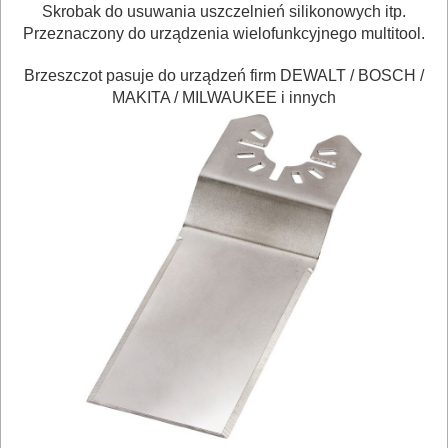
BRUKARSKIE
Skrobak do usuwania uszczelnień silikonowych itp.
Przeznaczony do urządzenia wielofunkcyjnego multitool.
OBRÓBKA
Brzeszczot pasuje do urządzeń firm DEWALT / BOSCH /
DREWNA
MAKITA / MILWAUKEE i innych
OBRÓBKA
METALU
WARSZTATOWE
I
RĘCZNE
NARZĘDZIA
I
OSPRZĘT
HYDRAULICZNE