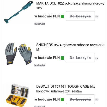
MAKITA DCL182Z odkurzacz akumulatorowy
AGREGATY
18V
PRĄDOWE
w budowie PLN
(w
ODZIEŻ
budowie)
ROBOCZA
I
SNICKERS 9574 rękawice robocze rozmiar 8
BHP
M
SPRZĘT
w budowie PLN
(w
AGD
budowie)
OGRODNICZE
NARZĘDZIA
DeWALT DT70746T TOUGH CASE bity
PILARKI-
końcówki udarowe x34 zestaw
KOSIARKI-
w budowie PLN
(w
KOSY
budowie)