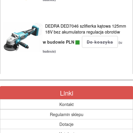
MYJKI
CIŚNIENIOWE
DEDRA DED7046 szlifierka kątowa 125mm
18V bez akumulatora regulacja obrotów
w budowie PLN
(w
budowie)
Linki
Kontakt
Regulamin sklepu
Dotacje