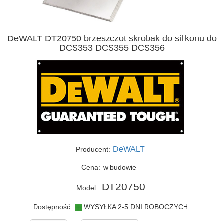
ELEKTRONARZĘDZIA
DeWALT DT20750 brzeszczot skrobak do silikonu do
DCS353 DCS355 DCS356
SIECIOWE
ELEKTRONARZĘDZIA
AKUMULATOROWE
OSPRZĘT
I
AKCESORIA
DeWALT
Producent:
DO
Cena:
w budowie
ELEKTRONARZĘDZI
DT20750
Model:
MAGAZYNOWANIE
Dostępność:
WYSYŁKA 2-5 DNI ROBOCZYCH
I