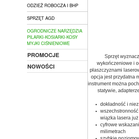
ODZIEŻ ROBOCZA I BHP
SPRZĘT AGD
OGRODNICZE NARZĘDZIA
PILARKI-KOSIARKI-KOSY
MYJKI CIŚNIENIOWE
PROMOCJE
Sprzęt wyznacza
wykończeniowe i og
NOWOŚCI
płaszczyznami laserow
opcja jest przydatna 
instrument można pochy
statywie, adapter
dokładność i nie
wszechstronność i
wiązka lasera ju
cyfrowe wskazani
milimetrach
szybkie poziomo