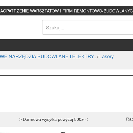
ZAOPATRZENIE WARSZTATÓW I FIRM REMONTOWO-BUDOWLANYC
WE NARZĘDZIA BUDOWLANE I ELEKTRY..
/
Lasery
Rab
> Darmowa wysyłka powyżej 500zł <