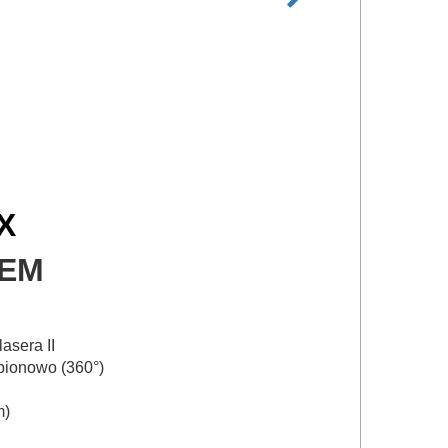
X
TEM
asera II
 pionowo (360°)
m)