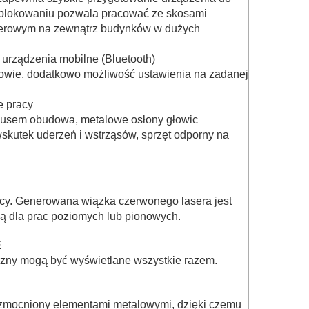
 zablokowaniu pozwala pracować ze skosami
aserowym na zewnątrz budynków w dużych
a urządzenia mobilne (Bluetooth)
owie, dodatkowo możliwość ustawienia na zadanej
e pracy
rpusem obudowa, metalowe osłony głowic
skutek uderzeń i wstrząsów, sprzęt odporny na
racy. Generowana wiązka czerwonego lasera jest
jną dla prac poziomych lub pionowych.
E
zyzny mogą być wyświetlane wszystkie razem.
ł wzmocniony elementami metalowymi, dzięki czemu