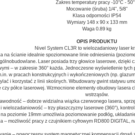
Zakres temperatury pracy
-10°C - 50
Mocowanie (śruba)
1/4", 5/8"
Klasa odporności
IP54
Wymiary
148 x 90 x 133 mm
Waga
0.89 kg
OPIS PRODUKTU
Nivel System CL3R to wielozadaniowy laser k
 na ścianie idealnie spoziomowane linie odniesienia (poziome 
ólnobudowlane. Laser posiada trzy głowice laserowe, dzięki 
ymi – w zakresie 360° każda. Jednoczesne wyświetlenie tych p
m.in. w pracach konstrukcyjnych i wykończeniowych (np. glazu
lać i korzystać z linii skośnych. Wbudowany gwint statywu um
ze czy półce laserowej. Wzmocnione elementy obudowy lasera c
wstrząsów.
zawodność – dobrze widzialna wiązka czerwonego lasera, sprz
 wielozadaniowość – trzy płaszczyzny laserowe (360°), kontrol
ż na poziomie 19mm umożliwia poziomowanie podłóg, układanie 
a – możliwość pracy z czujnikiem cyfrowym RD800 DIGITAL, na
wanie – nowoczesny system magnetycznej kompensacji drgań z