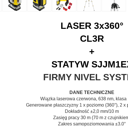
LASER 3x
360°
CL3R
+
STATYW SJJM1E
FIRMY NIVEL SYS
DANE TECHNICZNE
Wiązka laserowa
czerwona, 638 nm, klasa l
Generowane płaszczyzny
1 x poziomo (360°), 2 x
Dokładność
±2,0 mm/10 m
Zasięg pracy
30 m (70 m z czujnikie
Zakres samopoziomowania
±3.0°