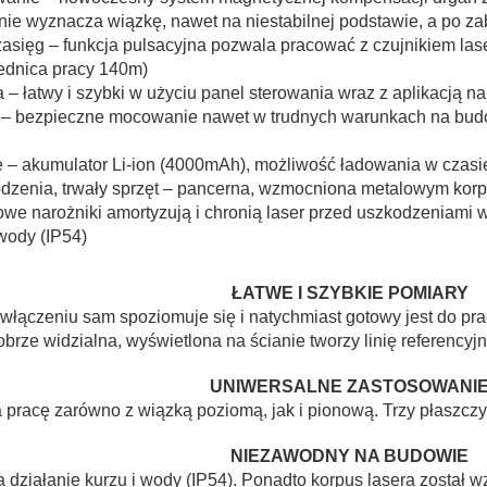
bilnie wyznacza wiązkę, nawet na niestabilnej podstawie, a po
zasięg – funkcja pulsacyjna pozwala pracować z czujnikiem l
rednica pracy 140m)
a – łatwy i szybki w użyciu panel sterowania wraz z aplikacją n
 – bezpieczne mocowanie nawet w trudnych warunkach na bud
e – akumulator Li-ion (4000mAh), możliwość ładowania w czasi
dzenia, trwały sprzęt – pancerna, wzmocniona metalowym ko
we narożniki amortyzują i chronią laser przed uszkodzeniami w
 wody (IP54)
ŁATWE I SZYBKIE POMIARY
 włączeniu sam spoziomuje się i natychmiast gotowy jest do p
brze widzialna, wyświetlona na ścianie tworzy linię referency
UNIWERSALNE ZASTOSOWANI
 pracę zarówno z wiązką poziomą, jak i pionową. Trzy płaszc
NIEZAWODNY NA BUDOWIE
na działanie kurzu i wody (IP54). Ponadto korpus lasera zosta