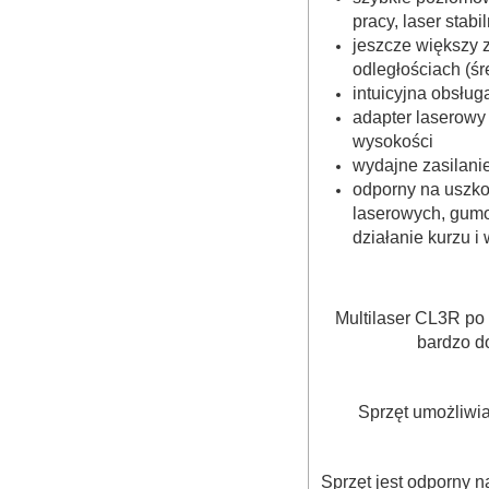
pracy, laser sta
jeszcze większy 
odległościach (ś
intuicyjna obsług
adapter laserowy
wysokości
wydajne zasilani
odporny na uszko
laserowych, gumo
działanie kurzu i
Multilaser CL3R po
bardzo do
Sprzęt umożliwia
Sprzęt jest odporny 