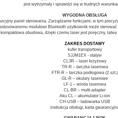
jest wytrzymały i sprawdzi się w trudnych warunk
WYGODNA OBSŁUGA
uicyjny panel sterowania. Zarządzanie funkcjami, w tym precy
zastosowanemu modułowi Bluetooth użytkownik może sterować f
kompaktowa obudowa, dzięki czemu laser jest poręczny, łatwy w
ZAKRES DOSTAWY
kufer transportowy
SJJM1EX - statyw
CL3R – laser krzyżowy
TR-R – tarczka laserowa
FTR-R – tarczka podłogowa (2 szt.)
GL-R – okulary laserowe
LF-1 – winda laserowa
CL-BR – multi-adapter
Aku CL – akumulator Li-ion
CH-USB – ładowarka USB
instrukcja obsługi, karta gwarancyjn
GWARANCJA 1 ROK