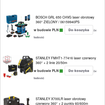
Osprzęt
BOSCH GRL 650 CHVG laser obrotowy
GLAZURNICZE
360° ZIELONY / 06159940PS
AKCESORIA
w budowie PLN
(w
MASZYNKI
budowie)
URZĄDZENIA
BUDOWLANE
STANLEY FMHT1-77416 laser czerwony
MASZYNY
360° + 2 linie 20/50m
NARZĘDZIA
w budowie PLN
(w
BRUKARSKIE
budowie)
OBRÓBKA
DREWNA
STANLEY X700LR laser obrotowy
OBRÓBKA
czerwony 360° + 2 punkty 60/600m