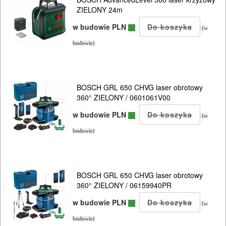
punktowe
ZIELONY 24m
lasery
w budowie PLN
(w
podłogowe
budowie)
Dalmierze
Wykrywacze
BOSCH GRL 650 CHVG laser obrotowy
360° ZIELONY / 0601061V00
Miary
w budowie PLN
(w
budowie)
Poziomice
Niwelacja
optyczna
BOSCH GRL 650 CHVG laser obrotowy
360° ZIELONY / 06159940PR
Kamery
w budowie PLN
(w
Mierniki
budowie)