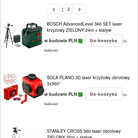
1
2
BOSCH AdvancedLevel 360 SET laser
krzyżowy ZIELONY 24m + statyw
w budowie PLN
(w
budowie)
SOLA PLANO 3D laser krzyżowy obrotowy
3x360°
w budowie PLN
(w
budowie)
STANLEY CROSS 360 laser obrotowy
ZIELONY 25m + statyw