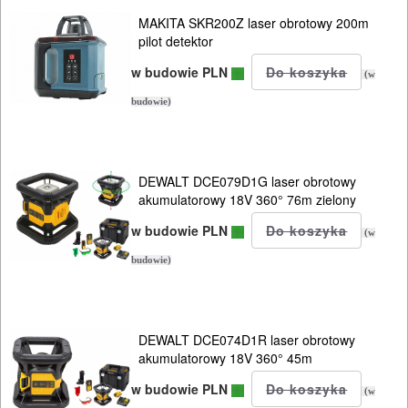
MAKITA SKR200Z laser obrotowy 200m
pilot detektor
ELEKTRONARZĘDZIA
w budowie PLN
SIECIOWE
(w
budowie)
ELEKTRONARZĘDZIA
AKUMULATOROWE
DEWALT DCE079D1G laser obrotowy
OSPRZĘT
akumulatorowy 18V 360° 76m zielony
I
w budowie PLN
(w
AKCESORIA
budowie)
DO
ELEKTRONARZĘDZI
DEWALT DCE074D1R laser obrotowy
MAGAZYNOWANIE
akumulatorowy 18V 360° 45m
I
w budowie PLN
(w