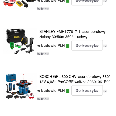
w budowie PLN
(w
I
budowie)
BHP
SPRZĘT
STANLEY FMHT77617-1 laser obrotowy
AGD
zielony 30/50m 360° + uchwyt
OGRODNICZE
w budowie PLN
(w
NARZĘDZIA
budowie)
PILARKI-
KOSIARKI-
KOSY
BOSCH GRL 600 CHV laser obrotowy 360°
18V 4,0Ah ProCORE walizka / 0601061F00
MYJKI
w budowie PLN
(w
CIŚNIENIOWE
budowie)