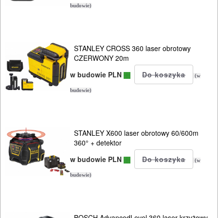
TRANSPORTOWANIE
budowie)
POMIAROWE
NARZĘDZIA
STANLEY CROSS 360 laser obrotowy
BUDOWLANE
CZERWONY 20m
I
w budowie PLN
(w
ELEKTRY..
budowie)
Lasery
lasery
STANLEY X600 laser obrotowy 60/600m
krzyżowe
360° + detektor
w budowie PLN
(w
lasery
budowie)
obrotowe
lasery
BOSCH AdvancedLevel 360 laser krzyżowy