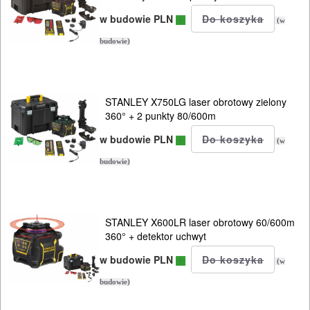
METALU
w budowie PLN
(w
budowie)
WARSZTATOWE
I
RĘCZNE
STANLEY X750LG laser obrotowy zielony
NARZĘDZIA
360° + 2 punkty 80/600m
I
w budowie PLN
(w
OSPRZĘT
budowie)
HYDRAULICZNE
NARZĘDZIA
STANLEY X600LR laser obrotowy 60/600m
INSTALACYJNE,
360° + detektor uchwyt
PALNIKI
w budowie PLN
(w
budowie)
PNEUMATYCZNE