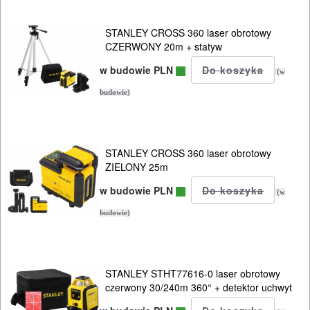
AKCESORIA
KOMPRESORY
STANLEY CROSS 360 laser obrotowy
NARZĘDZIA
CZERWONY 20m + statyw
w budowie PLN
SPAWALNICTWO
(w
budowie)
URZĄDZENIA
ROZRUCHOWE
PROSTOWNIKI
STANLEY CROSS 360 laser obrotowy
ZIELONY 25m
I
w budowie PLN
OSPRZĘT
(w
budowie)
AGREGATY
PRĄDOWE
STANLEY STHT77616-0 laser obrotowy
ODZIEŻ
czerwony 30/240m 360° + detektor uchwyt
ROBOCZA