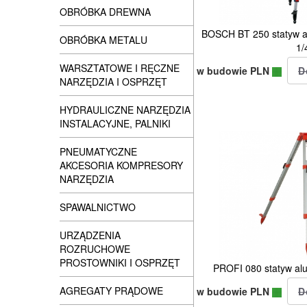
OBRÓBKA DREWNA
BOSCH BT 250 statyw a
OBRÓBKA METALU
1/
WARSZTATOWE I RĘCZNE
w budowie PLN
NARZĘDZIA I OSPRZĘT
HYDRAULICZNE NARZĘDZIA
INSTALACYJNE, PALNIKI
PNEUMATYCZNE
AKCESORIA KOMPRESORY
NARZĘDZIA
SPAWALNICTWO
URZĄDZENIA
ROZRUCHOWE
PROSTOWNIKI I OSPRZĘT
PROFI 080 statyw a
AGREGATY PRĄDOWE
w budowie PLN