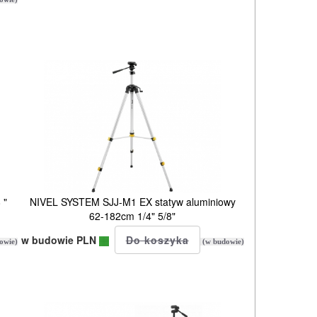
 "
NIVEL SYSTEM SJJ-M1 EX statyw aluminiowy
62-182cm 1/4" 5/8"
w budowie PLN
owie)
(w budowie)