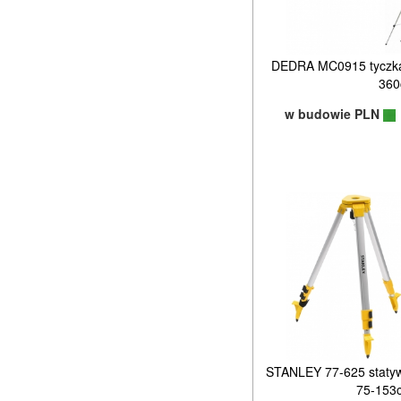
DEDRA MC0915 tyczka d
36
w budowie PLN
STANLEY 77-625 staty
75-153