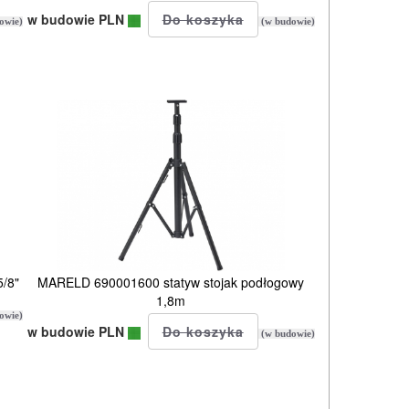
w budowie PLN
owie)
(w budowie)
/8"
MARELD 690001600 statyw stojak podłogowy
1,8m
owie)
w budowie PLN
(w budowie)