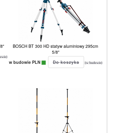
/8"
BOSCH BT 300 HD statyw aluminiowy 295cm
5/8"
owie)
w budowie PLN
(w budowie)