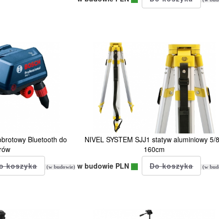
brotowy Bluetooth do
NIVEL SYSTEM SJJ1 statyw aluminiowy 5/8
rów
160cm
w budowie PLN
(w budowie)
(w bud