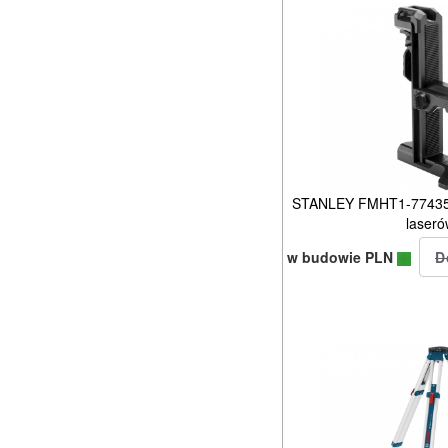
STANLEY FMHT1-77435 
laseró
w budowie PLN