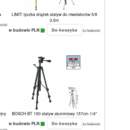
a
LIMIT tyczka drążek statyw do niwelatorów 5/8
3,5m
owie)
w budowie PLN
(w budowie)
yjny
BOSCH BT 150 statyw aluminiowy 157cm 1/4"
w budowie PLN
(w budowie)
owie)