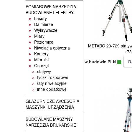
POMIAROWE NARZĘDZIA
BUDOWLANE I ELEKTRY..
Lasery
Dalmierze
Wykrywacze
Miary
Poziomice
METABO 23-729 statyw 
Niwelacja optyczna
17
Kamery
Mierniki
w budowie PLN
Osprzęt
statywy
tyczki rozporowe
łaty niwelacyjne
inne dodatkowe
GLAZURNICZE AKCESORIA
MASZYNKI URZĄDZENIA
BUDOWLANE MASZYNY
NARZĘDZIA BRUKARSKIE