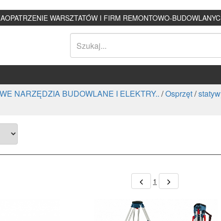
ZAOPATRZENIE WARSZTATÓW I FIRM REMONTOWO-BUDOWLANYC
WE NARZĘDZIA BUDOWLANE I ELEKTRY..
/
Osprzęt
/
statyw
1