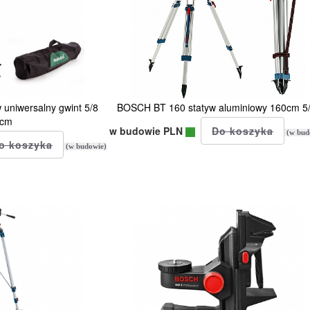
uniwersalny gwint 5/8
BOSCH BT 160 statyw aluminiowy 160cm 5
3cm
w budowie PLN
(w bud
(w budowie)