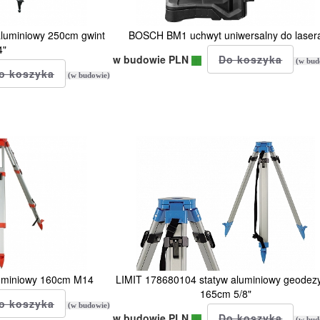
luminiowy 250cm gwint
BOSCH BM1 uchwyt uniwersalny do laser
4"
w budowie PLN
(w bud
(w budowie)
luminiowy 160cm M14
LIMIT 178680104 statyw aluminiowy geodez
165cm 5/8"
(w budowie)
w budowie PLN
(w bud