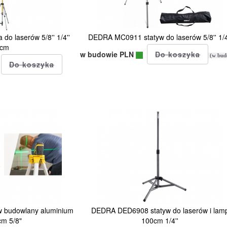
o laserów 5/8'' 1/4''
DEDRA MC0911 statyw do laserów 5/8'' 1/4
0cm
w budowie PLN
(w bud
w budowlany aluminium
DEDRA DED6908 statyw do laserów i lam
cm 5/8"
100cm 1/4''