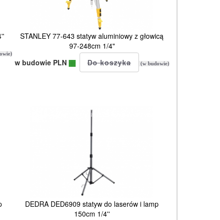
''
STANLEY 77-643 statyw aluminiowy z głowicą
97-248cm 1/4"
owie)
w budowie PLN
(w budowie)
p
DEDRA DED6909 statyw do laserów i lamp
150cm 1/4''