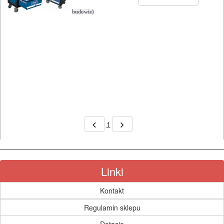
BUDOWLANE
budowie)
I
ELEKTRY..
GLAZURNICZE
AKCESORIA
MASZYNKI
URZĄDZENIA
1
BUDOWLANE
MASZYNY
NARZĘDZIA
Linki
BRUKARSKIE
Kontakt
OBRÓBKA
Regulamin sklepu
DREWNA