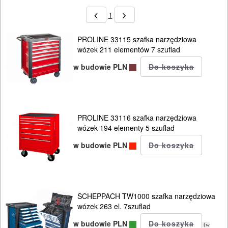
SIECIOWE
1
ELEKTRONARZĘDZIA
AKUMULATOROWE
PROLINE 33115 szafka narzędziowa
wózek 211 elementów 7 szuflad
OSPRZĘT
w budowie PLN
I
AKCESORIA
DO
PROLINE 33116 szafka narzędziowa
ELEKTRONARZĘDZI
wózek 194 elementy 5 szuflad
w budowie PLN
MAGAZYNOWANIE
I
TRANSPORTOWANIE
SCHEPPACH TW1000 szafka narzędziowa
POMIAROWE
wózek 263 el. 7szuflad
NARZĘDZIA
w budowie PLN
(w