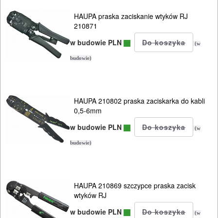
ręczne
HAUPA praska zaciskanie wtyków RJ
210871
Narzędzia
pomiarowe
w budowie PLN
(w
budowie)
Warsztat
pracy
HAUPA 210802 praska zaciskarka do kabli
Zszywacze
0,5-6mm
Nitownice
w budowie PLN
(w
Oświetlenie
budowie)
Przedłużacze
HAUPA 210869 szczypce praska zacisk
Szafki
wtyków RJ
narzędziowe
w budowie PLN
(w