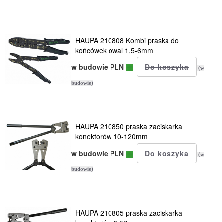
SPAWALNICTWO
URZĄDZENIA
HAUPA 210808 Kombi praska do
ROZRUCHOWE
końcówek owal 1,5-6mm
PROSTOWNIKI
w budowie PLN
(w
I
budowie)
OSPRZĘT
AGREGATY
HAUPA 210850 praska zaciskarka
PRĄDOWE
konektorów 10-120mm
w budowie PLN
(w
ODZIEŻ
budowie)
ROBOCZA
I
BHP
HAUPA 210805 praska zaciskarka