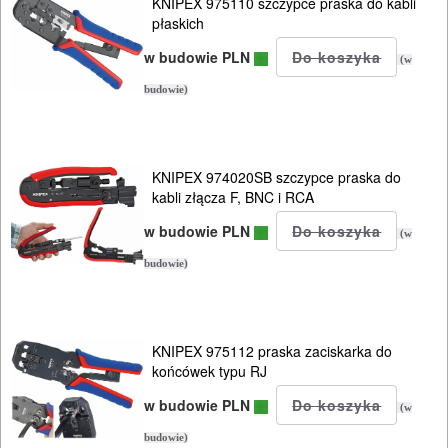
KNIPEX 975110 szczypce praska do kabli
płaskich
w budowie PLN
(w
budowie)
KNIPEX 974020SB szczypce praska do
kabli złącza F, BNC i RCA
w budowie PLN
(w
budowie)
KNIPEX 975112 praska zaciskarka do
końcówek typu RJ
w budowie PLN
(w
budowie)