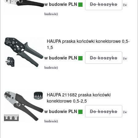
w budowie PLN
(w
DREWNA
budowie)
OBRÓBKA
METALU
HAUPA praska końcówki konektorowe 0,5-
WARSZTATOWE
1,5
I
w budowie PLN
(w
RĘCZNE
budowie)
NARZĘDZIA
I
OSPRZĘT
HAUPA 211682 praska końcówki
konektorowe 0,5-2,5
Zestawy
w budowie PLN
(w
narzędziowe
budowie)
Narzedzia