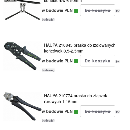
konektorów 6-50mm
SPRZĘT
w budowie PLN
AGD
(w
budowie)
OGRODNICZE
NARZĘDZIA
PILARKI-
HAUPA 210845 praska do izolowanych
końcówek 0,5-2,5mm
KOSIARKI-
w budowie PLN
KOSY
(w
MYJKI
budowie)
CIŚNIENIOWE
HAUPA 210774 praska do złączek
rurowych 1-16mm
w budowie PLN
(w
budowie)