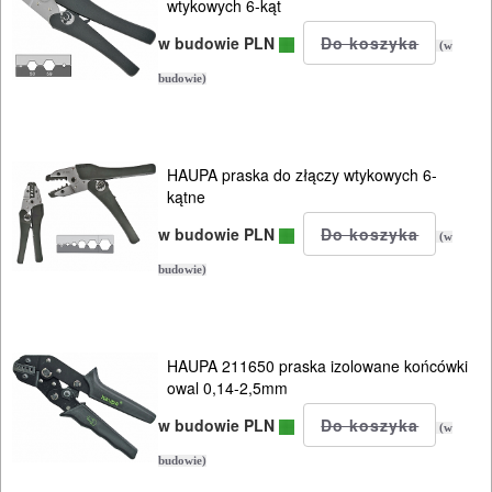
ELEKTRONARZĘDZIA
wtykowych 6-kąt
SIECIOWE
w budowie PLN
(w
budowie)
ELEKTRONARZĘDZIA
AKUMULATOROWE
OSPRZĘT
HAUPA praska do złączy wtykowych 6-
kątne
I
w budowie PLN
AKCESORIA
(w
DO
budowie)
ELEKTRONARZĘDZI
MAGAZYNOWANIE
HAUPA 211650 praska izolowane końcówki
owal 0,14-2,5mm
I
w budowie PLN
TRANSPORTOWANIE
(w
budowie)
POMIAROWE