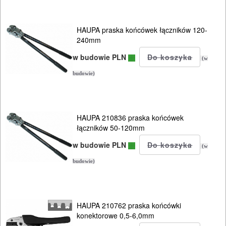
NARZĘDZIA
BUDOWLANE
HAUPA praska końcówek łączników 120-
240mm
I
ELEKTRY..
w budowie PLN
(w
budowie)
GLAZURNICZE
AKCESORIA
MASZYNKI
HAUPA 210836 praska końcówek
URZĄDZENIA
łączników 50-120mm
w budowie PLN
(w
BUDOWLANE
budowie)
MASZYNY
NARZĘDZIA
BRUKARSKIE
HAUPA 210762 praska końcówki
konektorowe 0,5-6,0mm
OBRÓBKA