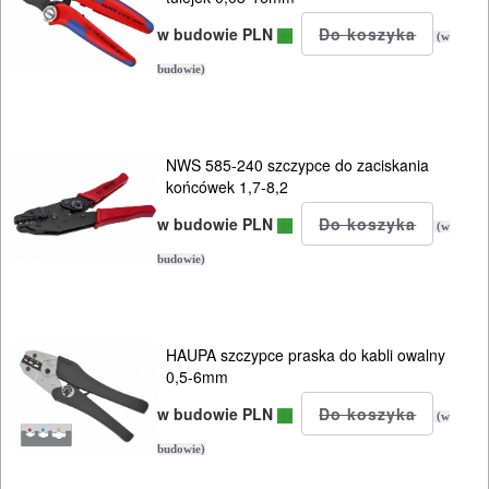
w budowie PLN
(w
budowie)
NWS 585-240 szczypce do zaciskania
końcówek 1,7-8,2
w budowie PLN
(w
budowie)
HAUPA szczypce praska do kabli owalny
0,5-6mm
w budowie PLN
(w
budowie)