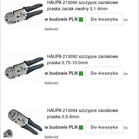
HAUPA 213090 szczypce zaciskowe
i
praska zacisk owalny 0,1-6mm
zaciskarki
w budowie PLN
(w
szczypce
budowie)
wkrętaki
HAUPA 213092 szczypce zaciskowe
HYDRAULICZNE
praska 0,75-10,0mm
NARZĘDZIA
w budowie PLN
(w
INSTALACYJNE,
budowie)
PALNIKI
PNEUMATYCZNE
HAUPA 213094 szczypce zaciskowe
AKCESORIA
praska 0,5-6mm
KOMPRESORY
w budowie PLN
(w
NARZĘDZIA
budowie)