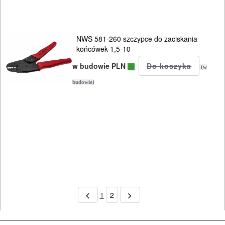
NWS 581-260 szczypce do zaciskania
końcówek 1,5-10
w budowie PLN
(w
budowie)
1
2