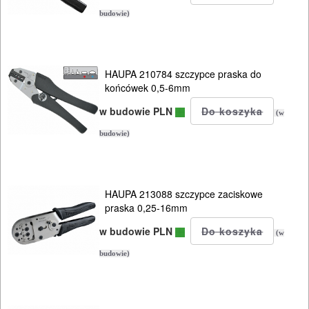
Samochodowe
budowie)
DLA
ELEKTRYKÓW
HAUPA 210784 szczypce praska do
końcówek 0,5-6mm
zestawy
w budowie PLN
(w
do
budowie)
izolacji
i
kabli
HAUPA 213088 szczypce zaciskowe
praska 0,25-16mm
klucze
w budowie PLN
(w
i
budowie)
nasadki
praski