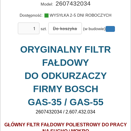
2607432034
Model:
DO
ELEKTRONARZĘDZI
Dostępność:
WYSYŁKA 2-5 DNI ROBOCZYCH
Zestawy
szt.
(w budowie)
osprzętowe
ORYGINALNY FILTR
DO
FAŁDOWY
BETONU
DO ODKURZACZY
DO
DREWNA
FIRMY BOSCH
DO
GAS-35 / GAS-55
METALU
2607432034 /
2.607.432.034
Do
GŁÓWNY FILTR FAŁDOWY POLIESTROWY DO PRACY
frezarek