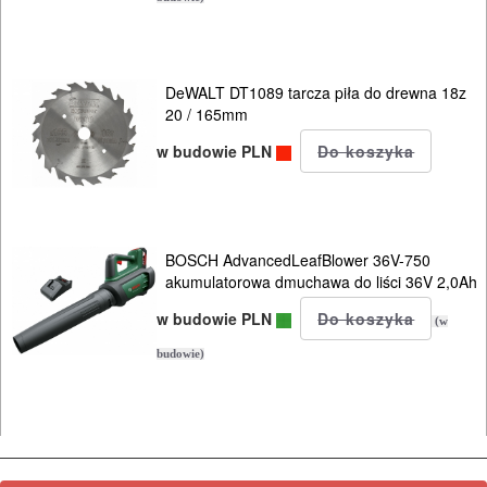
polerek
Do
DeWALT DT1089 tarcza piła do drewna 18z
PROXXON
20 / 165mm
Do
w budowie PLN
satyniarek
Do
BOSCH AdvancedLeafBlower 36V-750
strugów
akumulatorowa dmuchawa do liści 36V 2,0Ah
i
w budowie PLN
(w
hebli
budowie)
Do
szlif.
225mm