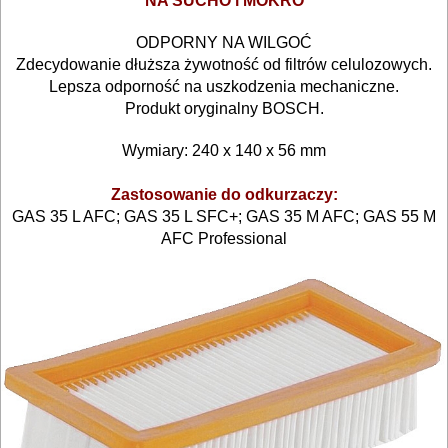
NA SUCHO i MOKRO
Do
ODPORNY NA WILGOĆ
Zdecydowanie dłuższa żywotność od filtrów celulozowych.
gwoździarek
Lepsza odporność na uszkodzenia mechaniczne.
Produkt oryginalny BOSCH.
Do
kluczy
Wymiary: 240 x 140 x 56 mm
udarowych
Zastosowanie do odkurzaczy:
GAS 35 L AFC; GAS 35 L SFC+; GAS 35 M AFC; GAS 55 M
Do
AFC Professional
lamelownic
Do
mieszadeł
Do
młotowiertarek