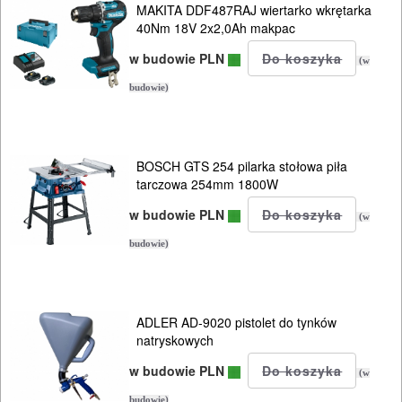
MAKITA DDF487RAJ wiertarko wkrętarka
40Nm 18V 2x2,0Ah makpac
Do
w budowie PLN
pił
(w
i
budowie)
ukośnic
Do
BOSCH GTS 254 pilarka stołowa piła
tarczowa 254mm 1800W
pił
szablowych
w budowie PLN
(w
budowie)
Do
pistoletów
do
ADLER AD-9020 pistolet do tynków
silikonu
natryskowych
w budowie PLN
(w
Do
budowie)