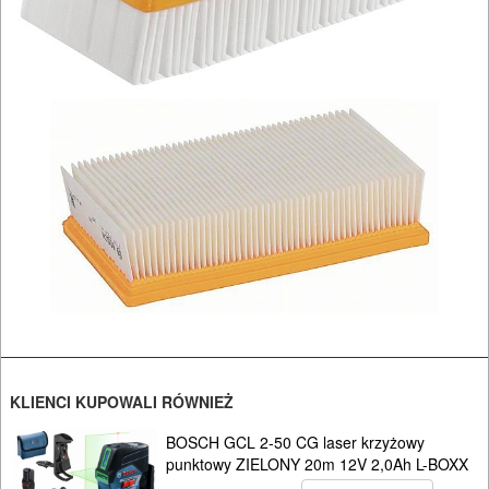
Do
młotów
udarowych
Do
nożyc
do
blach
Do
odkurzaczy
Do
KLIENCI KUPOWALI RÓWNIEŻ
opalarek
BOSCH GCL 2-50 CG laser krzyżowy
Do
punktowy ZIELONY 20m 12V 2,0Ah L-BOXX