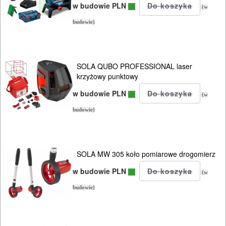
pilarek
w budowie PLN
(w
i
budowie)
zagłębiar..
Akcesoria
SOLA QUBO PROFESSIONAL laser
krzyżowy punktowy
Piły
w budowie PLN
do
(w
drewna
budowie)
Piły
do
SOLA MW 305 koło pomiarowe drogomierz
metali
w budowie PLN
(w
Do
budowie)
pił
ALLIGATOR