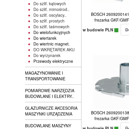
Do szlif. kątowych
Do szlif. mimośrod..
BOSCH 2609200141 p
Do szlif. oscylacy..
frezarka GKF/G
Do szlif. prostych
Do szlif. taśmowych
w budowie PLN
Do wielofunkcyjnych
Do wiertarek
Do wiertnic magnet.
DO WKRĘTAREK AKU
Do wyrzynarek
Przewody elektryczne
MAGAZYNOWANIE I
TRANSPORTOWANIE
POMIAROWE NARZĘDZIA
BUDOWLANE I ELEKTRY..
GLAZURNICZE AKCESORIA
BOSCH 2609200138 p
MASZYNKI URZĄDZENIA
frezarka GKF/G
BUDOWLANE MASZYNY
w budowie PLN