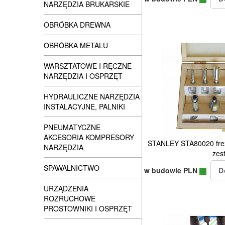
NARZĘDZIA BRUKARSKIE
OBRÓBKA DREWNA
OBRÓBKA METALU
WARSZTATOWE I RĘCZNE
NARZĘDZIA I OSPRZĘT
HYDRAULICZNE NARZĘDZIA
INSTALACYJNE, PALNIKI
PNEUMATYCZNE
AKCESORIA KOMPRESORY
STANLEY STA80020 frez
NARZĘDZIA
zes
SPAWALNICTWO
w budowie PLN
URZĄDZENIA
ROZRUCHOWE
PROSTOWNIKI I OSPRZĘT