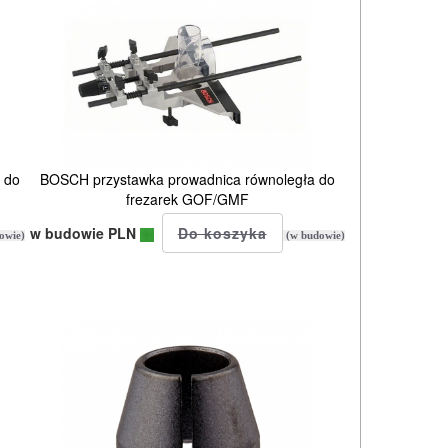
 do
BOSCH przystawka prowadnica równoległa do
frezarek GOF/GMF
w budowie PLN
owie)
(w budowie)