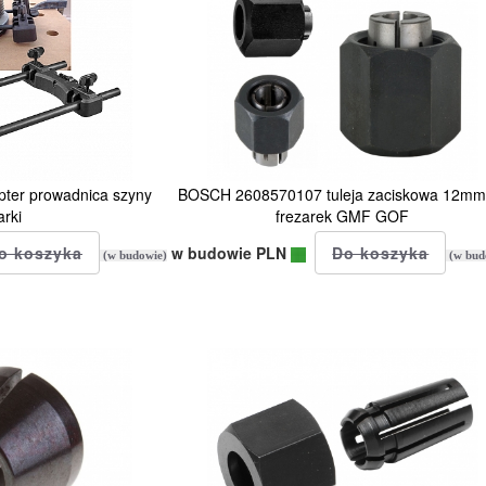
ter prowadnica szyny
BOSCH 2608570107 tuleja zaciskowa 12mm
arki
frezarek GMF GOF
w budowie PLN
(w budowie)
(w bud