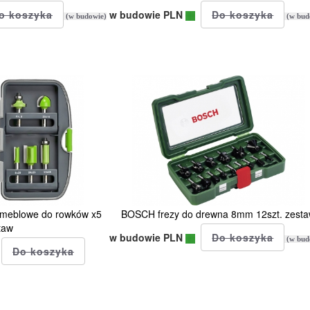
w budowie PLN
(w budowie)
(w bud
 meblowe do rowków x5
BOSCH frezy do drewna 8mm 12szt. zest
taw
w budowie PLN
(w bud