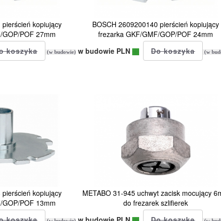
ierścień kopiujący
BOSCH 2609200140 pierścień kopiujący
MF/GOP/POF 27mm
frezarka GKF/GMF/GOP/POF 24mm
w budowie PLN
(w budowie)
(w bud
ierścień kopiujący
METABO 31-945 uchwyt zacisk mocujący 
MF/GOP/POF 13mm
do frezarek szlifierek
w budowie PLN
(w budowie)
(w bud