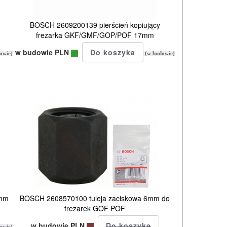
BOSCH 2609200139 pierścień kopiujący
frezarka GKF/GMF/GOP/POF 17mm
w budowie PLN
owie)
(w budowie)
6mm
BOSCH 2608570100 tuleja zaciskowa 6mm do
frezarek GOF POF
w budowie PLN
owie)