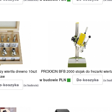
y wiertła drewno 10szt
PROXXON BFB 2000 stojak do frezarki wierta
taw
w budowie PLN
(w bud
(w budowie)