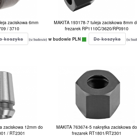
leja zaciskowa 6mm
MAKITA 193178-7 tuleja zaciskowa 8mm 
709 / 3710
frezarek RP1110C/3620/RP0910
w budowie PLN
(w budowie)
(w bud
ja zaciskowa 12mm do
MAKITA 763674-5 nakrętka zaciskowa do
801 / RT2301
frezarek RT1801/RT2301