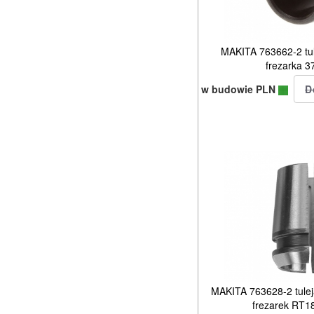
MAKITA 763662-2 tu
frezarka 3
w budowie PLN
MAKITA 763628-2 tule
frezarek RT1