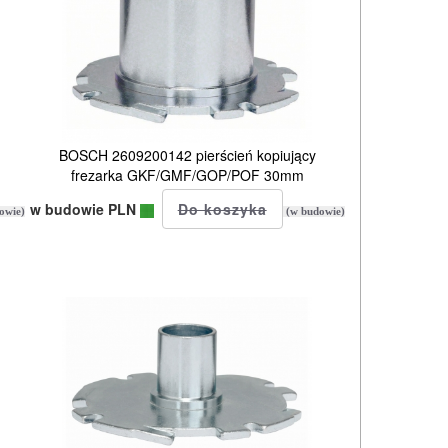
BOSCH 2609200142 pierścień kopiujący
frezarka GKF/GMF/GOP/POF 30mm
w budowie PLN
owie)
(w budowie)