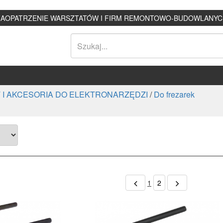
ZAOPATRZENIE WARSZTATÓW I FIRM REMONTOWO-BUDOWLANYC
 I AKCESORIA DO ELEKTRONARZĘDZI
/
Do frezarek
1
2