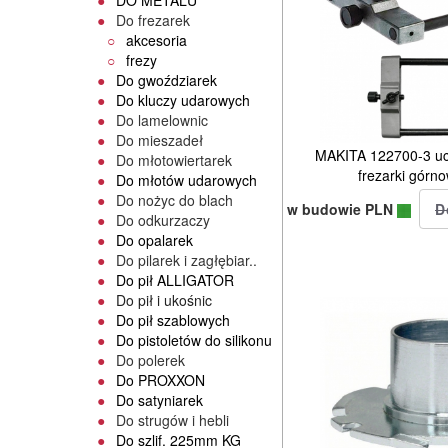
DO METALU
Do frezarek
akcesoria
frezy
Do gwoździarek
Do kluczy udarowych
Do lamelownic
Do mieszadeł
MAKITA 122700-3 uc
Do młotowiertarek
frezarki górn
Do młotów udarowych
Do nożyc do blach
w budowie PLN
Do odkurzaczy
Do opalarek
Do pilarek i zagłębiar..
Do pił ALLIGATOR
Do pił i ukośnic
Do pił szablowych
Do pistoletów do silikonu
Do polerek
Do PROXXON
Do satyniarek
Do strugów i hebli
Do szlif. 225mm KG