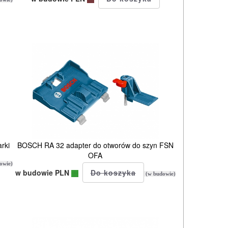
rki
BOSCH RA 32 adapter do otworów do szyn FSN
OFA
owie)
w budowie PLN
(w budowie)