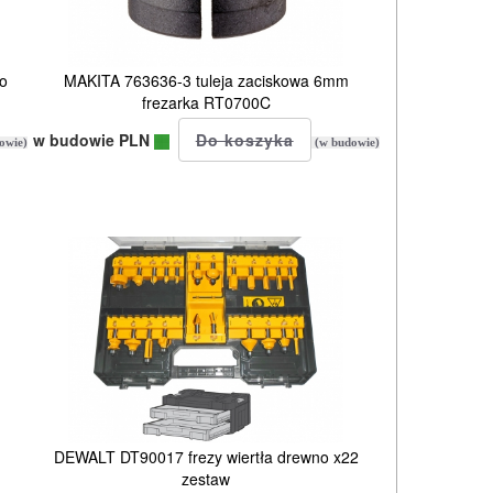
do
MAKITA 763636-3 tuleja zaciskowa 6mm
frezarka RT0700C
w budowie PLN
owie)
(w budowie)
DEWALT DT90017 frezy wiertła drewno x22
zestaw