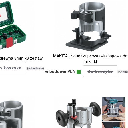
MAKITA 198987-9 przystawka kątowa do
o drewna 8mm x6 zestaw
frezarki
(w budowie)
w budowie PLN
(w bud