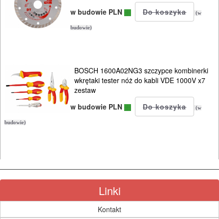
ukośnic
w budowie PLN
(w
Do
budowie)
pił
szablowych
BOSCH 1600A02NG3 szczypce kombinerki
Do
wkrętaki tester nóż do kabli VDE 1000V x7
zestaw
pistoletów
do
w budowie PLN
(w
silikonu
budowie)
Do
polerek
Do
Linki
PROXXON
Kontakt