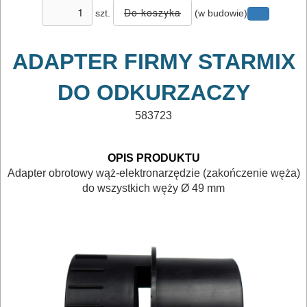
osprzętowe
szt.
(w budowie)
DO
BETONU
ADAPTER
FIRMY STARMIX
DO
DO
ODKURZACZY
DREWNA
583723
DO
METALU
OPIS PRODUKTU
Adapter obrotowy wąż-elektronarzędzie (zakończenie węża)
do wszystkich węży Ø 49 mm
Do
frezarek
Do
gwoździarek
Do