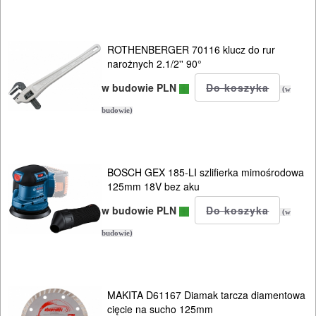
Piły
do
ROTHENBERGER 70116 klucz do rur
drewna
narożnych 2.1/2'' 90°
w budowie PLN
(w
Piły
budowie)
do
metali
Do
BOSCH GEX 185-LI szlifierka mimośrodowa
125mm 18V bez aku
pił
w budowie PLN
(w
ALLIGATOR
budowie)
Do
pił
i
MAKITA D61167 Diamak tarcza diamentowa
cięcie na sucho 125mm