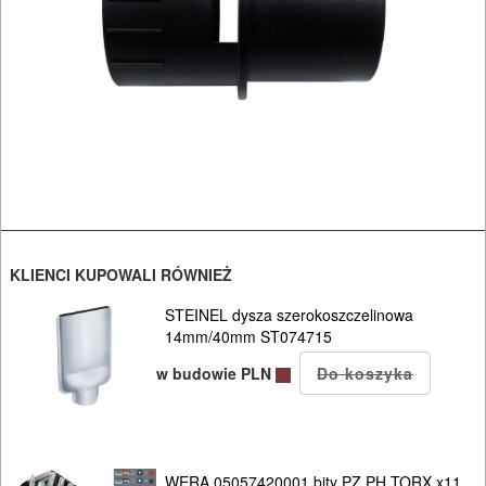
kluczy
udarowych
Do
lamelownic
Do
mieszadeł
Do
KLIENCI KUPOWALI RÓWNIEŻ
młotowiertarek
STEINEL dysza szerokoszczelinowa
14mm/40mm ST074715
Do
w budowie PLN
młotów
udarowych
Do
WERA 05057420001 bity PZ PH TORX x11