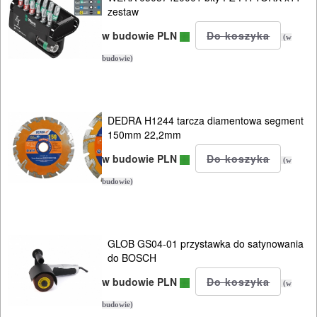
zestaw
nożyc
w budowie PLN
do
(w
blach
budowie)
Do
odkurzaczy
DEDRA H1244 tarcza diamentowa segment
150mm 22,2mm
Do
w budowie PLN
(w
opalarek
budowie)
Do
pilarek
GLOB GS04-01 przystawka do satynowania
i
do BOSCH
zagłębiar..
w budowie PLN
(w
Akcesoria
budowie)