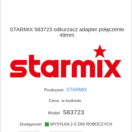
ELEKTRONARZĘDZIA
STARMIX 583723 odkurzacz adapter połączenie
SIECIOWE
49mm
ELEKTRONARZĘDZIA
AKUMULATOROWE
OSPRZĘT
I
AKCESORIA
STARMIX
Producent:
DO
Cena:
w budowie
ELEKTRONARZĘDZI
583723
Model:
Zestawy
Dostępność:
WYSYŁKA 2-5 DNI ROBOCZYCH