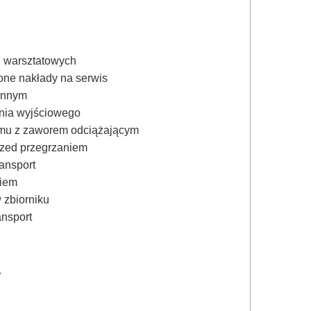
ń warsztatowych
zone nakłady na serwis
ennym
enia wyjściowego
emu z zaworem odciążającym
rzed przegrzaniem
ansport
niem
 zbiorniku
nsport
A