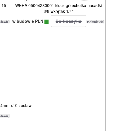
 15-
WERA 05004280001 klucz grzechotka nasadki
3/8 wkrętak 1/4"
w budowie PLN
dowie)
(w budowie)
x94mm x10 zestaw
dowie)