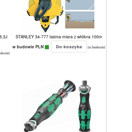
8,3J
STANLEY 34-777 taśma miara z włókna 100m
w budowie PLN
(w budowie)
dowie)