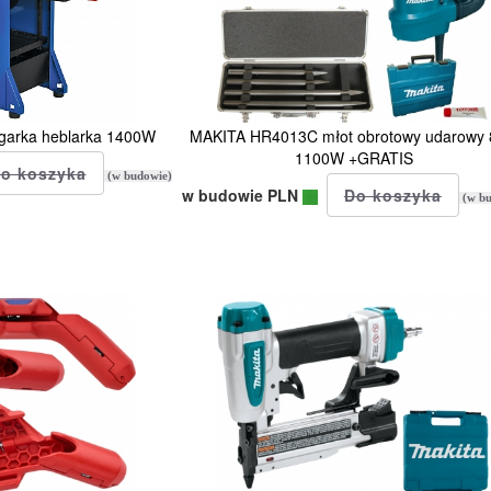
arka heblarka 1400W
MAKITA HR4013C młot obrotowy udarowy 
1100W +GRATIS
(w budowie)
w budowie PLN
(w bu