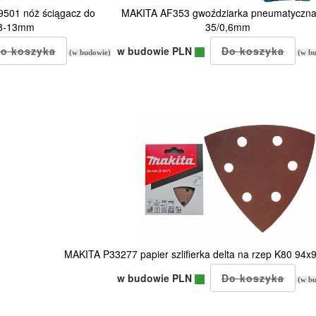
9501 nóż ściągacz do
MAKITA AF353 gwoździarka pneumatyczna
i 8-13mm
35/0,6mm
w budowie PLN
(w budowie)
(w bu
MAKITA P33277 papier szlifierka delta na rzep K80 94
w budowie PLN
(w bu