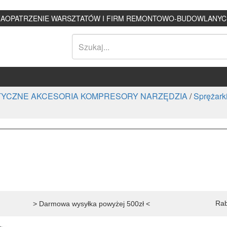
ZAOPATRZENIE WARSZTATÓW I FIRM REMONTOWO-BUDOWLANYC
YCZNE AKCESORIA KOMPRESORY NARZĘDZIA
/
Sprężark
Rab
> Darmowa wysyłka powyżej 500zł <