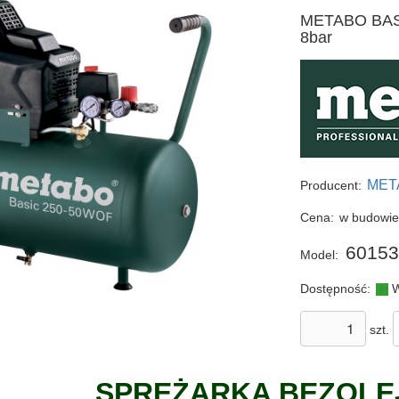
METABO BASI
8bar
MET
Producent:
Cena:
w budowi
60153
Model:
Dostępność:
W
szt.
SPRĘŻARKA BEZOL