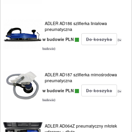
NARZĘDZIA
BUDOWLANE
I
ADLER AD186 szlifierka liniałowa
pneumatyczna
ELEKTRY..
w budowie PLN
(w
GLAZURNICZE
budowie)
AKCESORIA
MASZYNKI
URZĄDZENIA
ADLER AD187 szlifierka mimośrodowa
pneumatyczna
BUDOWLANE
w budowie PLN
(w
MASZYNY
budowie)
NARZĘDZIA
BRUKARSKIE
ADLER AD064Z pneumatyczny młotek
OBRÓBKA
udarowy + dłuta