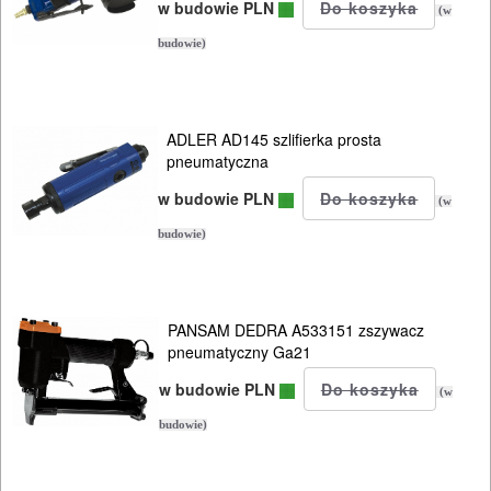
w budowie PLN
(w
nożyce
budowie)
do
blachy
ADLER AD145 szlifierka prosta
polerki
pneumatyczna
smarownice
w budowie PLN
(w
budowie)
wiertarki
wkrętarki
PANSAM DEDRA A533151 zszywacz
szlifierki
pneumatyczny Ga21
diax
w budowie PLN
(w
budowie)
szlifierki
kątowe