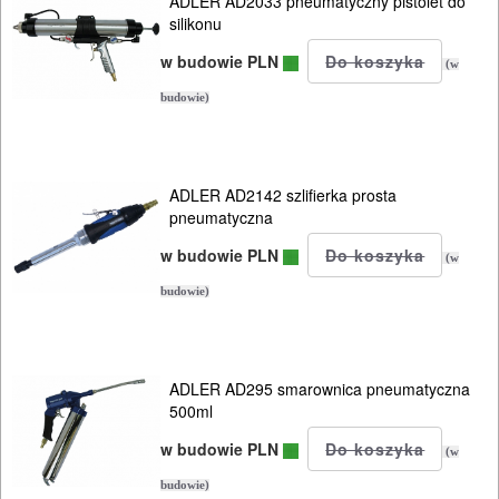
ADLER AD2033 pneumatyczny pistolet do
PRĄDOWE
silikonu
ODZIEŻ
w budowie PLN
(w
ROBOCZA
budowie)
I
BHP
ADLER AD2142 szlifierka prosta
SPRZĘT
pneumatyczna
AGD
w budowie PLN
(w
budowie)
OGRODNICZE
NARZĘDZIA
PILARKI-
ADLER AD295 smarownica pneumatyczna
KOSIARKI-
500ml
KOSY
w budowie PLN
(w
MYJKI
budowie)