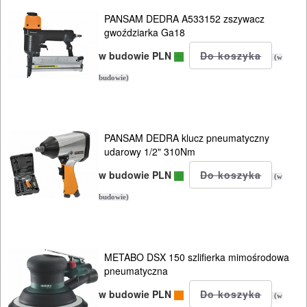
PANSAM DEDRA A533152 zszywacz
szlifierki
gwoździarka Ga18
obrotowe
w budowie PLN
(w
szlifierki
budowie)
oscylacyjne
szlifierki
PANSAM DEDRA klucz pneumatyczny
taśmowe
udarowy 1/2" 310Nm
w budowie PLN
(w
wyciskacze
budowie)
wyrzynarki
zszywacze
METABO DSX 150 szlifierka mimośrodowa
gwoździarki
pneumatyczna
w budowie PLN
piły
(w