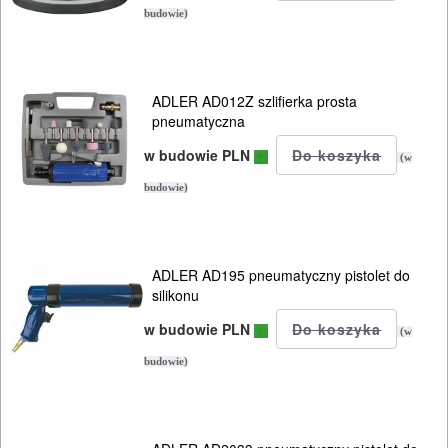
szablowe
budowie)
pistolety
ADLER AD012Z szlifierka prosta
Akcesoria
pneumatyczna
w budowie PLN
Instalacje
(w
budowie)
SPAWALNICTWO
URZĄDZENIA
ADLER AD195 pneumatyczny pistolet do
ROZRUCHOWE
silikonu
PROSTOWNIKI
w budowie PLN
(w
I
budowie)
OSPRZĘT
AGREGATY