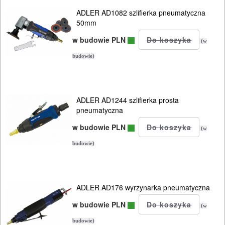
SIECIOWE
ADLER AD1082 szlifierka pneumatyczna
50mm
ELEKTRONARZĘDZIA
w budowie PLN
(w
AKUMULATOROWE
budowie)
OSPRZĘT
I
ADLER AD1244 szlifierka prosta
AKCESORIA
pneumatyczna
DO
w budowie PLN
(w
ELEKTRONARZĘDZI
budowie)
MAGAZYNOWANIE
I
ADLER AD176 wyrzynarka pneumatyczna
TRANSPORTOWANIE
w budowie PLN
(w
POMIAROWE
budowie)