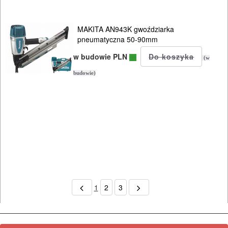
MAKITA AN943K gwoździarka
pneumatyczna 50-90mm
w budowie PLN
(w
budowie)
1
2
3