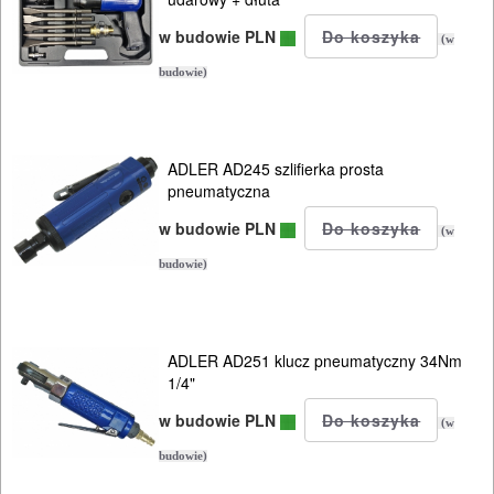
DREWNA
w budowie PLN
(w
OBRÓBKA
budowie)
METALU
WARSZTATOWE
ADLER AD245 szlifierka prosta
I
pneumatyczna
RĘCZNE
w budowie PLN
(w
NARZĘDZIA
budowie)
I
OSPRZĘT
ADLER AD251 klucz pneumatyczny 34Nm
HYDRAULICZNE
1/4"
NARZĘDZIA
w budowie PLN
(w
INSTALACYJNE,
budowie)
PALNIKI