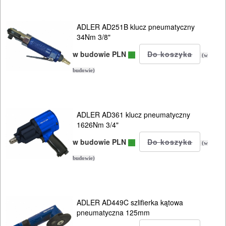
PNEUMATYCZNE
ADLER AD251B klucz pneumatyczny
AKCESORIA
34Nm 3/8"
KOMPRESORY
w budowie PLN
(w
NARZĘDZIA
budowie)
Sprężarki
Narzędzia
ADLER AD361 klucz pneumatyczny
1626Nm 3/4"
klucze
w budowie PLN
(w
udarowe
budowie)
młotki
udarowe
ADLER AD449C szlifierka kątowa
pneumatyczna 125mm
nitownice