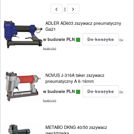
1
ADLER AD603 zszywacz pneumatyczny
Ga21
w budowie PLN
(w
budowie)
NOVUS J-316A taker zszywacz
pneumatyczny A 6-16mm
w budowie PLN
(w
budowie)
METABO DKNG 40/50 zszywacz
gwoździarka