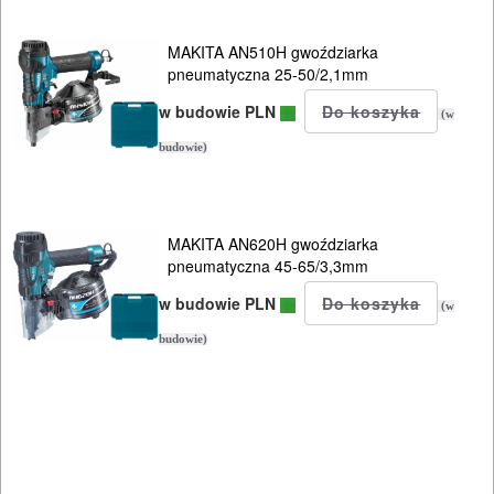
AGREGATY
MAKITA AN510H gwoździarka
PRĄDOWE
pneumatyczna 25-50/2,1mm
ODZIEŻ
w budowie PLN
(w
ROBOCZA
budowie)
I
BHP
MAKITA AN620H gwoździarka
SPRZĘT
pneumatyczna 45-65/3,3mm
AGD
w budowie PLN
(w
budowie)
OGRODNICZE
NARZĘDZIA
PILARKI-
KOSIARKI-
KOSY