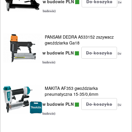
w budowie PLN
(w
POMIAROWE
budowie)
NARZĘDZIA
BUDOWLANE
I
PANSAM DEDRA A533152 zszywacz
gwoździarka Ga18
ELEKTRY..
w budowie PLN
(w
GLAZURNICZE
budowie)
AKCESORIA
MASZYNKI
URZĄDZENIA
MAKITA AF353 gwoździarka
pneumatyczna 15-35/0,6mm
BUDOWLANE
w budowie PLN
(w
MASZYNY
budowie)
NARZĘDZIA
BRUKARSKIE