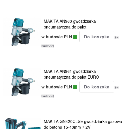
kątowe
szlifierki
MAKITA AN960 gwoździarka
pneumatyczna do palet
obrotowe
w budowie PLN
(w
szlifierki
budowie)
oscylacyjne
szlifierki
MAKITA AN961 gwoździarka
taśmowe
pneumatyczna do palet EURO
w budowie PLN
wyciskacze
(w
budowie)
wyrzynarki
zszywacze
MAKITA GN420CLSE gwoździarka gazowa
gwoździarki
do betonu 15-40mm 7,2V