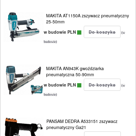
ELEKTRONARZĘDZIA
MAKITA AT1150A zszywacz pneumatyczny
SIECIOWE
25-50mm
w budowie PLN
(w
ELEKTRONARZĘDZIA
budowie)
AKUMULATOROWE
OSPRZĘT
I
MAKITA AN943K gwoździarka
pneumatyczna 50-90mm
AKCESORIA
w budowie PLN
DO
(w
ELEKTRONARZĘDZI
budowie)
MAGAZYNOWANIE
I
PANSAM DEDRA A533151 zszywacz
pneumatyczny Ga21
TRANSPORTOWANIE