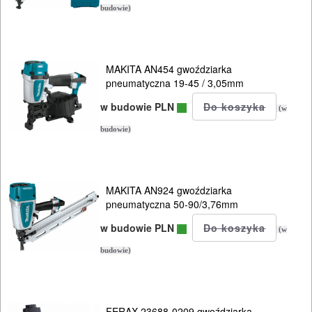
INSTALACYJNE,
budowie)
PALNIKI
PNEUMATYCZNE
MAKITA AN454 gwoździarka
AKCESORIA
pneumatyczna 19-45 / 3,05mm
KOMPRESORY
w budowie PLN
(w
NARZĘDZIA
budowie)
Sprężarki
Narzędzia
MAKITA AN924 gwoździarka
pneumatyczna 50-90/3,76mm
klucze
w budowie PLN
(w
udarowe
budowie)
młotki
udarowe
FERAX 23688-0209 gwoździarka