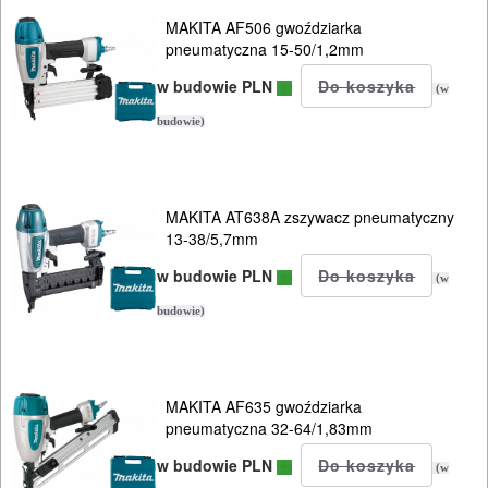
MAKITA AF506 gwoździarka
OBRÓBKA
pneumatyczna 15-50/1,2mm
DREWNA
w budowie PLN
(w
OBRÓBKA
budowie)
METALU
WARSZTATOWE
MAKITA AT638A zszywacz pneumatyczny
I
13-38/5,7mm
RĘCZNE
w budowie PLN
(w
NARZĘDZIA
budowie)
I
OSPRZĘT
MAKITA AF635 gwoździarka
HYDRAULICZNE
pneumatyczna 32-64/1,83mm
NARZĘDZIA
w budowie PLN
(w