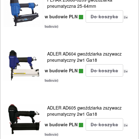
nitownice
pneumatyczna 25-64mm
w budowie PLN
(w
nożyce
budowie)
do
blachy
ADLER AD604 gwoździarka zszywacz
polerki
pneumatyczny 2w1 Ga18
smarownice
w budowie PLN
(w
budowie)
wiertarki
wkrętarki
ADLER AD605 gwoździarka zszywacz
szlifierki
pneumatyczny 2w1 Ga18
diax
w budowie PLN
(w
budowie)
szlifierki