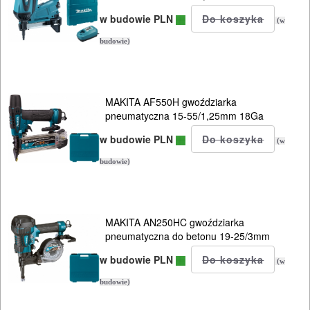
w budowie PLN
piły
(w
szablowe
budowie)
pistolety
MAKITA AF550H gwoździarka
Akcesoria
pneumatyczna 15-55/1,25mm 18Ga
Instalacje
w budowie PLN
(w
budowie)
SPAWALNICTWO
URZĄDZENIA
MAKITA AN250HC gwoździarka
ROZRUCHOWE
pneumatyczna do betonu 19-25/3mm
PROSTOWNIKI
w budowie PLN
(w
I
budowie)
OSPRZĘT