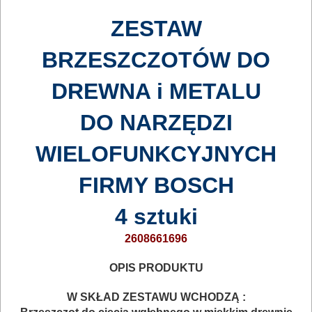
AKCESORIA
ZESTAW
DO
BRZESZCZOTÓW DO
ELEKTRONARZĘDZI
DREWNA i METALU
Zestawy
osprzętowe
DO NARZĘDZI
DO
WIELOFUNKCYJNYCH
BETONU
FIRMY BOSCH
DO
4 sztuki
DREWNA
2608661696
DO
*
OPIS PRODUKTU
METALU
W SKŁAD ZESTAWU WCHODZĄ :
Do