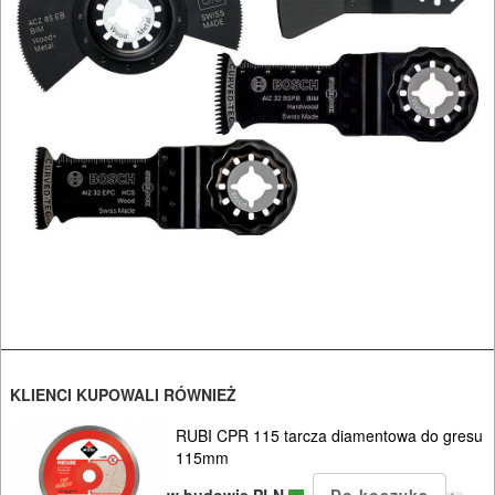
Do
pilarek
i
zagłębiar..
Do
pił
ALLIGATOR
*
Do
pił
i
ukośnic
KLIENCI KUPOWALI RÓWNIEŻ
Do
RUBI CPR 115 tarcza diamentowa do gresu
115mm
pił