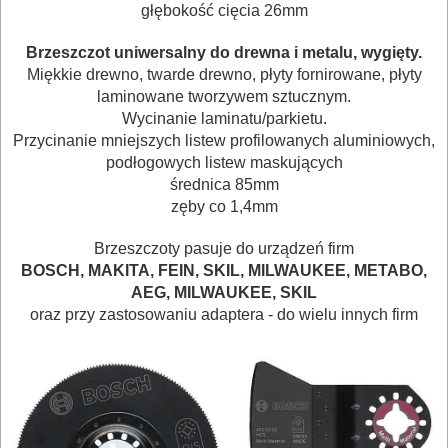
młotowiertarek
głębokość cięcia 26mm
Do
Brzeszczot uniwersalny do drewna i metalu, wygięty.
Miękkie drewno, twarde drewno, płyty fornirowane, płyty
młotów
laminowane tworzywem sztucznym.
udarowych
Wycinanie laminatu/parkietu.
Przycinanie mniejszych listew profilowanych aluminiowych,
Do
podłogowych listew maskujących
nożyc
średnica 85mm
zęby co 1,4mm
do
blach
Brzeszczoty pasuje do urządzeń firm
BOSCH, MAKITA, FEIN, SKIL, MILWAUKEE, METABO,
Do
AEG, MILWAUKEE, SKIL
oraz przy zastosowaniu adaptera - do wielu innych firm
odkurzaczy
Do
opalarek