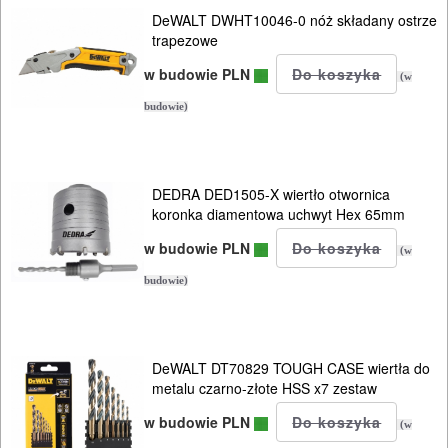
strugów
DeWALT DWHT10046-0 nóż składany ostrze
i
trapezowe
hebli
w budowie PLN
(w
budowie)
Do
szlif.
225mm
DEDRA DED1505-X wiertło otwornica
KG
koronka diamentowa uchwyt Hex 65mm
w budowie PLN
(w
Do
budowie)
szlif.
kątowych
Do
DeWALT DT70829 TOUGH CASE wiertła do
metalu czarno-złote HSS x7 zestaw
szlif.
w budowie PLN
mimośrod..
(w