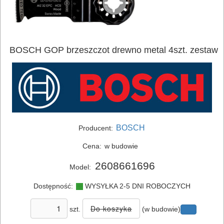
BOSCH GOP brzeszczot drewno metal 4szt. zestaw
ELEKTRONARZĘDZIA
BOSCH
Producent:
SIECIOWE
Cena:
w budowie
ELEKTRONARZĘDZIA
2608661696
Model:
AKUMULATOROWE
Dostępność:
WYSYŁKA 2-5 DNI ROBOCZYCH
OSPRZĘT
szt.
(w budowie)
I