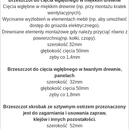
Brzeszczot do cięcia wgłębnego w miękkim drewnie
Cięcia wgłębne w miękkim drewnie (np. przy montażu kratek
frezarek
wentylacyjnych).
Wycinanie wyżłobień w elementach mebli (np. aby umożliwić
Do
dostęp do gniazda elektrycznego).
gwoździarek
Drewniane elementy montażowe gdy należy przyciąć równo z
powierzchnią(np. kołki, czopy).
Do
szerokość 32mm
głębokość cięcia 50mm
kluczy
zęby co 1,4mm
udarowych
Brzeszczot do cięcia wgłębnego w twardym drewnie,
Do
panelach
szerokość 32mm
lamelownic
głębokość cięcia 50mm
zęby co 1,8mm
Do
mieszadeł
Brzeszczot skrobak ze sztywnym ostrzem przeznaczony
jest do zagarniania i usuwania zapraw,
Do
klejów i innych pozostałości.
szerokość 52mm