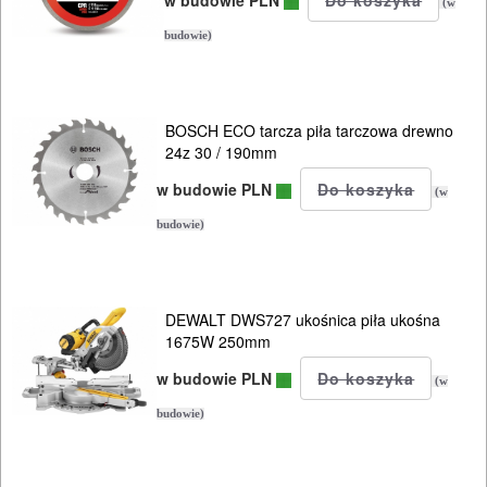
w budowie PLN
szablowych
(w
budowie)
Do
pistoletów
do
BOSCH ECO tarcza piła tarczowa drewno
24z 30 / 190mm
silikonu
w budowie PLN
(w
Do
budowie)
polerek
Do
DEWALT DWS727 ukośnica piła ukośna
PROXXON
1675W 250mm
Do
w budowie PLN
(w
satyniarek
budowie)
Do