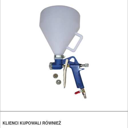
OSPRZĘT
HYDRAULICZNE
NARZĘDZIA
INSTALACYJNE,
PALNIKI
PNEUMATYCZNE
AKCESORIA
KOMPRESORY
NARZĘDZIA
Sprężarki
Narzędzia
KLIENCI KUPOWALI RÓWNIEŻ
Akcesoria