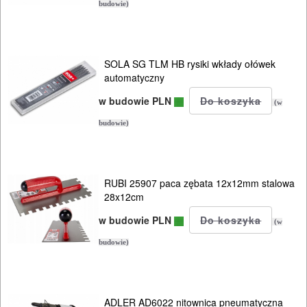
budowie)
tynkowanie
Instalacje
SOLA SG TLM HB rysiki wkłady ołówek
automatyczny
SPAWALNICTWO
w budowie PLN
(w
URZĄDZENIA
budowie)
ROZRUCHOWE
PROSTOWNIKI
RUBI 25907 paca zębata 12x12mm stalowa
I
28x12cm
OSPRZĘT
w budowie PLN
(w
AGREGATY
budowie)
PRĄDOWE
ODZIEŻ
ADLER AD6022 nitownica pneumatyczna