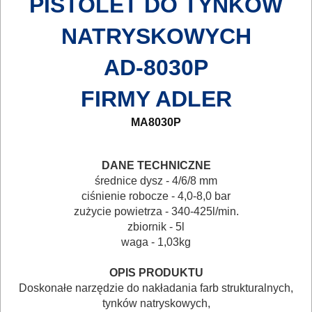
PISTOLET DO TYNKÓW
MAGAZYNOWANIE
NATRYSKOWYCH
I
AD-8030P
TRANSPORTOWANIE
FIRMY ADLER
POMIAROWE
NARZĘDZIA
MA8030P
BUDOWLANE
I
DANE TECHNICZNE
średnice dysz - 4/6/8 mm
ELEKTRY..
ciśnienie robocze - 4,0-8,0 bar
zużycie powietrza - 340-425l/min.
GLAZURNICZE
zbiornik - 5l
AKCESORIA
waga - 1,03kg
MASZYNKI
OPIS PRODUKTU
URZĄDZENIA
Doskonałe narzędzie do nakładania farb strukturalnych,
tynków natryskowych,