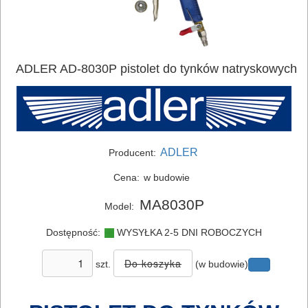
ADLER AD-8030P pistolet do tynków natryskowych
ELEKTRONARZĘDZIA
SIECIOWE
ADLER
Producent:
ELEKTRONARZĘDZIA
Cena:
w budowie
AKUMULATOROWE
MA8030P
Model:
OSPRZĘT
Dostępność:
WYSYŁKA 2-5 DNI ROBOCZYCH
I
AKCESORIA
szt.
(w budowie)
DO
ELEKTRONARZĘDZI