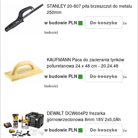
STANLEY 20-807 piła brzeszczot do metalu
lakierowanie
250mm
w budowie PLN
do
(w
mas
budowie)
gęstych
pompowanie
KAUFMANN Paca do zacierania tynków
poliuretanowa 24 x 48 cm - 20.24.48
przedmuchiwanie
w budowie PLN
(w
piaskowanie
budowie)
ropowanie
i
DEWALT DCW604P2 frezarka
górnowrzecionowa 8mm 18V 2x5,0Ah
mycie
w budowie PLN
(w
zestawy