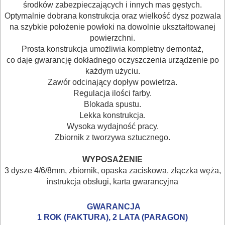
BUDOWLANE
środków zabezpieczających i innych mas gęstych.
Optymalnie dobrana konstrukcja oraz wielkość dysz pozwala
MASZYNY
na szybkie położenie powłoki na dowolnie ukształtowanej
NARZĘDZIA
powierzchni.
Prosta konstrukcja umożliwia kompletny demontaż,
BRUKARSKIE
co daje gwarancję dokładnego oczyszczenia urządzenie po
każdym użyciu.
OBRÓBKA
Zawór odcinający dopływ powietrza.
DREWNA
Regulacja ilości farby.
Blokada spustu.
OBRÓBKA
Lekka konstrukcja.
Wysoka wydajność pracy.
METALU
Zbiornik z tworzywa sztucznego.
WARSZTATOWE
WYPOSAŻENIE
I
3 dysze 4/6/8mm, zbiornik, opaska zaciskowa, złączka węża,
instrukcja obsługi, karta gwarancyjna
RĘCZNE
NARZĘDZIA
GWARANCJA
I
1 ROK (FAKTURA), 2 LATA (PARAGON)