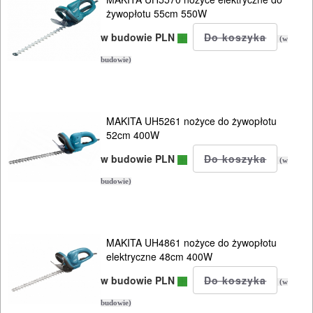
żywopłotu 55cm 550W
w budowie PLN
(w
ELEKTRONARZĘDZIA
budowie)
SIECIOWE
ELEKTRONARZĘDZIA
MAKITA UH5261 nożyce do żywopłotu
52cm 400W
AKUMULATOROWE
w budowie PLN
(w
OSPRZĘT
budowie)
I
AKCESORIA
DO
MAKITA UH4861 nożyce do żywopłotu
ELEKTRONARZĘDZI
elektryczne 48cm 400W
w budowie PLN
(w
MAGAZYNOWANIE
budowie)