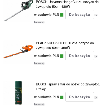
BOSCH UniversalHedgeCut 50 nożyce do
NARZĘDZIA
żywopłotu 50cm 480W
INSTALACYJNE,
w budowie PLN
(w
PALNIKI
budowie)
PNEUMATYCZNE
AKCESORIA
BLACK&DECKER BEHT251 nożyce do
KOMPRESORY
żywopłotu 50cm 450W
NARZĘDZIA
w budowie PLN
(w
SPAWALNICTWO
budowie)
URZĄDZENIA
ROZRUCHOWE
BOSCH spray smar do nożyc do żywopłotu
i trawy
PROSTOWNIKI
I
w budowie PLN
(w
OSPRZĘT
budowie)