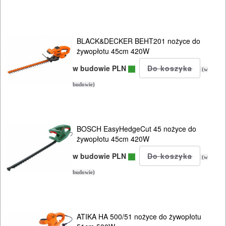
AGREGATY
PRĄDOWE
BLACK&DECKER BEHT201 nożyce do
żywopłotu 45cm 420W
ODZIEŻ
w budowie PLN
(w
ROBOCZA
budowie)
I
BHP
BOSCH EasyHedgeCut 45 nożyce do
SPRZĘT
żywopłotu 45cm 420W
AGD
w budowie PLN
(w
OGRODNICZE
budowie)
NARZĘDZIA
PILARKI-
KOSIARKI-
ATIKA HA 500/51 nożyce do żywopłotu