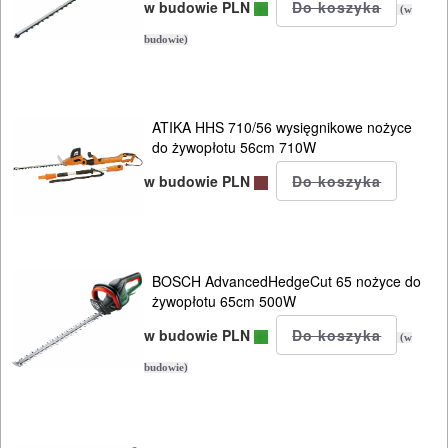
NARZĘDZIA
w budowie PLN
(w
BRUKARSKIE
budowie)
OBRÓBKA
DREWNA
ATIKA HHS 710/56 wysięgnikowe nożyce
do żywopłotu 56cm 710W
OBRÓBKA
w budowie PLN
METALU
WARSZTATOWE
I
BOSCH AdvancedHedgeCut 65 nożyce do
RĘCZNE
żywopłotu 65cm 500W
NARZĘDZIA
w budowie PLN
(w
I
budowie)
OSPRZĘT
HYDRAULICZNE