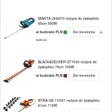
I
TRANSPORTOWANIE
MAKITA UH4570 nożyce do żywopłotu
POMIAROWE
45cm 550W
NARZĘDZIA
w budowie PLN
(w
BUDOWLANE
budowie)
I
ELEKTRY..
GLAZURNICZE
BLACK&DECKER GT7030 nożyce do
żywopłotu 70cm 700W
AKCESORIA
w budowie PLN
MASZYNKI
URZĄDZENIA
BUDOWLANE
ATIKA HA 710/61 nożyce do żywopłotu
MASZYNY
61cm 710W