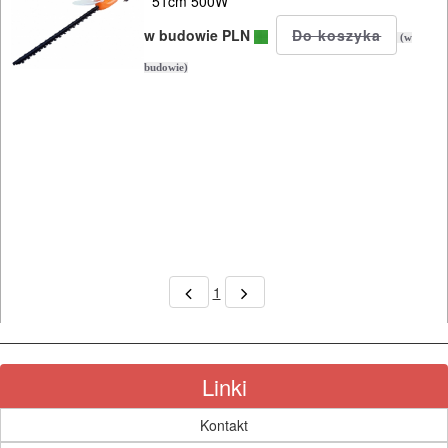
51cm 500W
KOSY
w budowie PLN
MYJKI
(w
CIŚNIENIOWE
budowie)
Elektryczne
kosiarki
elektryczne
pilarki
elektryczne
1
kosy
elektryczne
Linki
podkaszarki
Kontakt