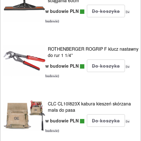
ściągania 60cm
przecinarki
w budowie PLN
(w
budowie)
przecinarki
spalinowe
szlifierki
ROTHENBERGER ROGRIP F klucz nastawny
do rur 1 1/4''
do
w budowie PLN
(w
betonu
budowie)
szlifierki
do
gładzi
CLC CL10I823X kabura kieszeń skórzana
mała do pasa
wałki
w budowie PLN
(w
malarskie
budowie)