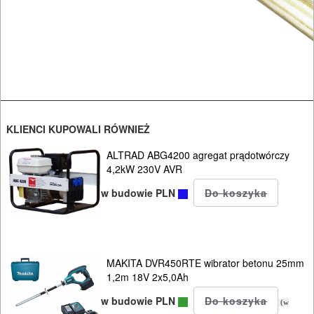
BRUKARSKIE
agregaty
malarskie
betoniarki
frezarki
KLIENCI KUPOWALI RÓWNIEŻ
do
ALTRAD ABG4200 agregat prądotwórczy
betonu
4,2kW 230V AVR
w budowie PLN
listwy
wibracyjne
nagrzewnice
MAKITA DVR450RTE wibrator betonu 25mm
1,2m 18V 2x5,0Ah
narzędzia
w budowie PLN
(w
brukarskie