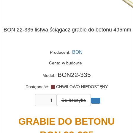
ELEKTRONARZĘDZIA
SIECIOWE
BON 22-335 listwa ściągacz grabie do betonu 495mm
ELEKTRONARZĘDZIA
AKUMULATOROWE
BON
Producent:
Cena:
w budowie
OSPRZĘT
I
BON22-335
Model:
AKCESORIA
Dostępność:
CHWILOWO NIEDOSTĘNY
DO
ELEKTRONARZĘDZI
MAGAZYNOWANIE
GRABIE DO BETONU
I