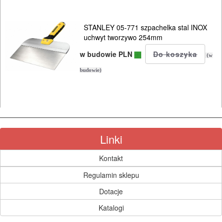
wibratory
do
STANLEY 05-771 szpachelka stal INOX
betonu
uchwyt tworzywo 254mm
w budowie PLN
wiertnice
(w
do
budowie)
betonu
zagęszczarki
zsypy
Linki
budowlane
Kontakt
OBRÓBKA
Regulamin sklepu
DREWNA
Dotacje
Katalogi
OBRÓBKA