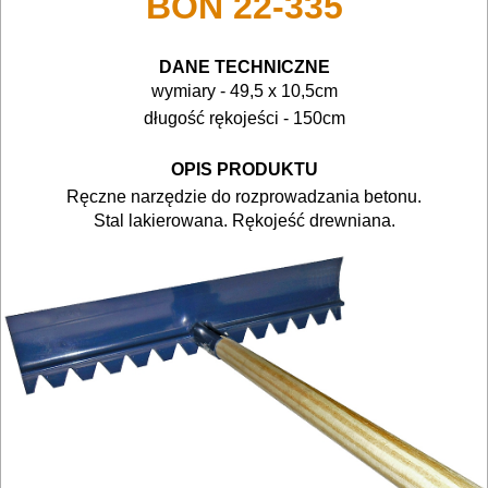
BON 22-335
TRANSPORTOWANIE
POMIAROWE
DANE TECHNICZNE
NARZĘDZIA
wymiary - 49,5 x 10,5cm
długość rękojeści - 150cm
BUDOWLANE
I
OPIS PRODUKTU
ELEKTRY..
Ręczne narzędzie do rozprowadzania betonu.
Stal lakierowana. Rękojeść drewniana.
GLAZURNICZE
AKCESORIA
MASZYNKI
URZĄDZENIA
BUDOWLANE
MASZYNY
NARZĘDZIA