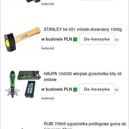
budowie)
narzedzia
ręczne
STANLEY 54-051 młotek drewniany 1000g
osuszacze
w budowie PLN
(w
pace
budowie)
i
kielnie
HAUPA 104030 wkrętak grzechotka bity x9
palniki
zestaw
dekarskie
w budowie PLN
(w
budowie)
podnośniki
pompy
RUBI 70905 szpachelka podłogowa guma do
wodne