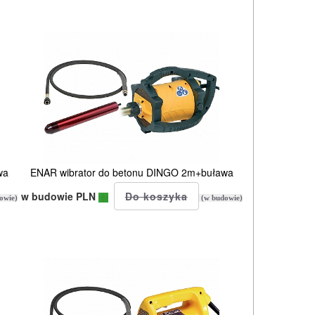
wa
ENAR wibrator do betonu DINGO 2m+buława
w budowie PLN
owie)
(w budowie)