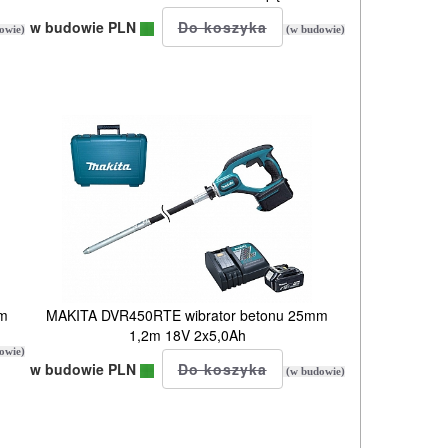
w budowie PLN
owie)
(w budowie)
mm
MAKITA DVR450RTE wibrator betonu 25mm
1,2m 18V 2x5,0Ah
owie)
w budowie PLN
(w budowie)