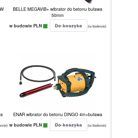
0W
BELLE MEGAVIB+ wibrator do betonu buława
50mm
w budowie PLN
(w budowie)
wa
ENAR wibrator do betonu DINGO 4m+buława
w budowie PLN
owie)
(w budowie)