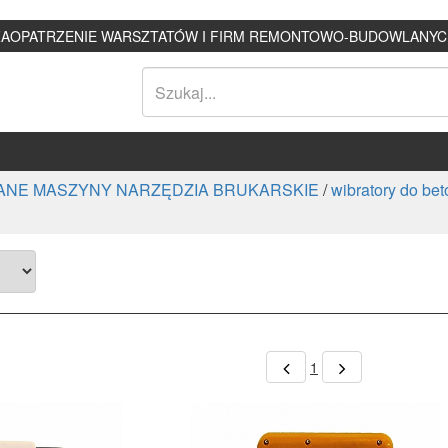
ZAOPATRZENIE WARSZTATÓW I FIRM REMONTOWO-BUDOWLANYC
NE MASZYNY NARZĘDZIA BRUKARSKIE
/
wibratory do be
1