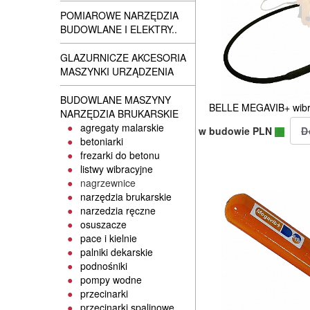
POMIAROWE NARZĘDZIA
BUDOWLANE I ELEKTRY..
GLAZURNICZE AKCESORIA
MASZYNKI URZĄDZENIA
BUDOWLANE MASZYNY
BELLE MEGAVIB+ wibr
NARZĘDZIA BRUKARSKIE
agregaty malarskie
w budowie PLN
betoniarki
frezarki do betonu
listwy wibracyjne
nagrzewnice
narzędzia brukarskie
narzedzia ręczne
osuszacze
pace i kielnie
palniki dekarskie
podnośniki
pompy wodne
przecinarki
przecinarki spalinowe