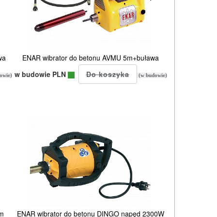
wa
ENAR wibrator do betonu AVMU 5m+buława
w budowie PLN
owie)
(w budowie)
mm
ENAR wibrator do betonu DINGO napęd 2300W