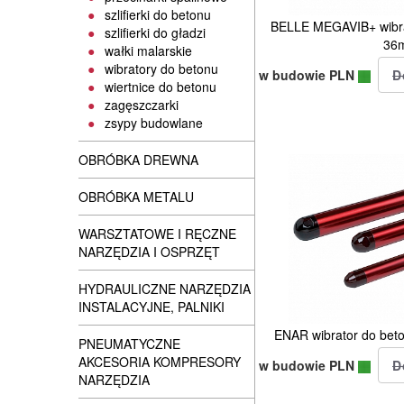
szlifierki do betonu
BELLE MEGAVIB+ wibra
szlifierki do gładzi
36
wałki malarskie
wibratory do betonu
w budowie PLN
wiertnice do betonu
zagęszczarki
zsypy budowlane
OBRÓBKA DREWNA
OBRÓBKA METALU
WARSZTATOWE I RĘCZNE
NARZĘDZIA I OSPRZĘT
HYDRAULICZNE NARZĘDZIA
INSTALACYJNE, PALNIKI
ENAR wibrator do be
PNEUMATYCZNE
AKCESORIA KOMPRESORY
w budowie PLN
NARZĘDZIA