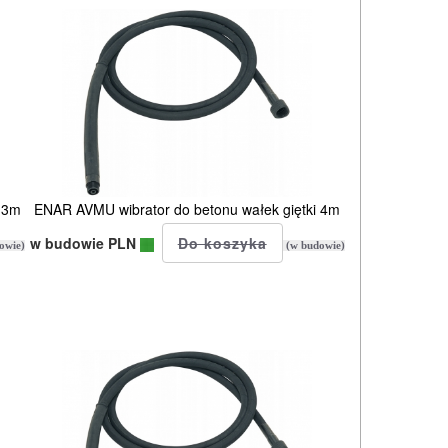
 3m
ENAR AVMU wibrator do betonu wałek giętki 4m
w budowie PLN
owie)
(w budowie)