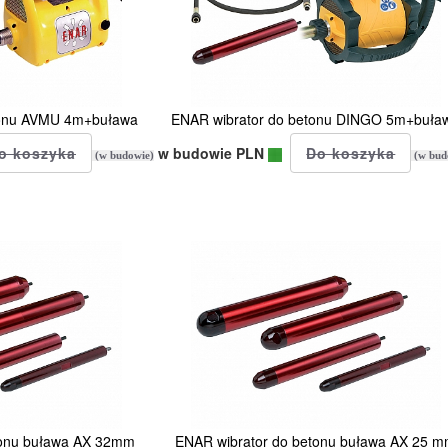
tonu AVMU 4m+buława
ENAR wibrator do betonu DINGO 5m+buła
w budowie PLN
(w budowie)
(w bud
tonu buława AX 32mm
ENAR wibrator do betonu buława AX 25 