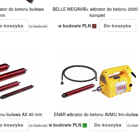
tor do betonu buława
BELLE MEGAVIB+ wibrator do betonu 200
mm
komplet
w budowie PLN
(w budowie)
tonu buława AX 40 mm
ENAR wibrator do betonu AVMU 3m+buła
w budowie PLN
(w budowie)
(w bud