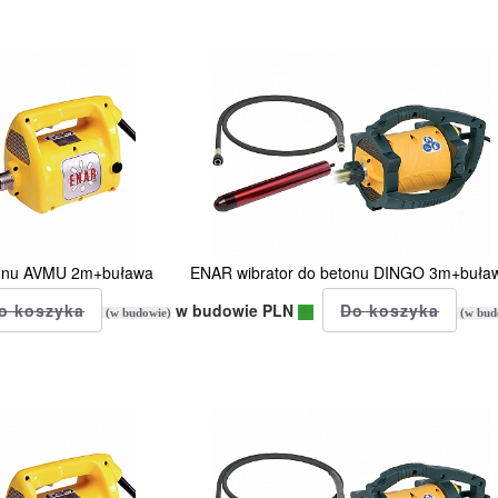
tonu AVMU 2m+buława
ENAR wibrator do betonu DINGO 3m+buła
w budowie PLN
(w budowie)
(w bud