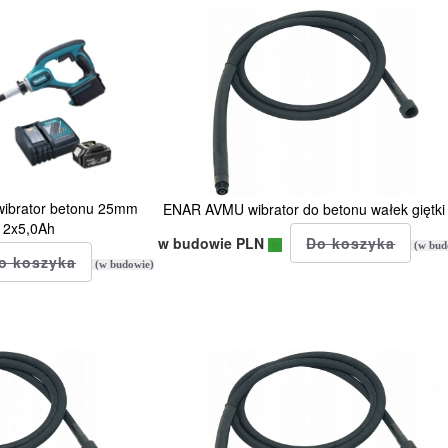
ibrator betonu 25mm
ENAR AVMU wibrator do betonu wałek giętki
 2x5,0Ah
w budowie PLN
(w bud
(w budowie)