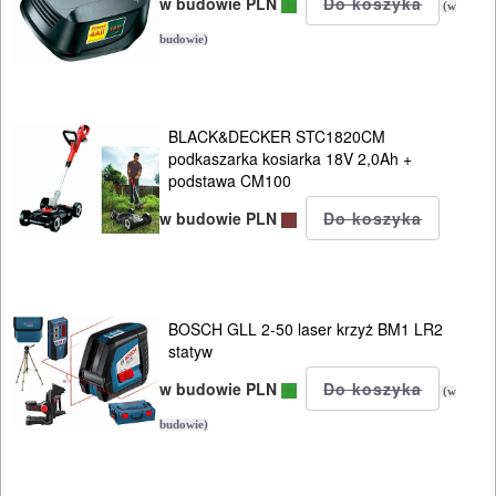
w budowie PLN
(w
ELEKTRONARZĘDZIA
budowie)
AKUMULATOROWE
OSPRZĘT
BLACK&DECKER STC1820CM
I
podkaszarka kosiarka 18V 2,0Ah +
AKCESORIA
podstawa CM100
DO
w budowie PLN
ELEKTRONARZĘDZI
MAGAZYNOWANIE
BOSCH GLL 2-50 laser krzyż BM1 LR2
I
statyw
TRANSPORTOWANIE
w budowie PLN
(w
POMIAROWE
budowie)
NARZĘDZIA
BUDOWLANE