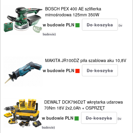
BOSCH PEX 400 AE szlifierka
mimośrodowa 125mm 350W
w budowie PLN
(w
budowie)
MAKITA JR100DZ piła szablowa aku 10,8V
w budowie PLN
DEWALT DCK796D2T wkrętarka udarowa
70Nm 18V 2x2,0Ah + OSPRZĘT
w budowie PLN
(w
budowie)