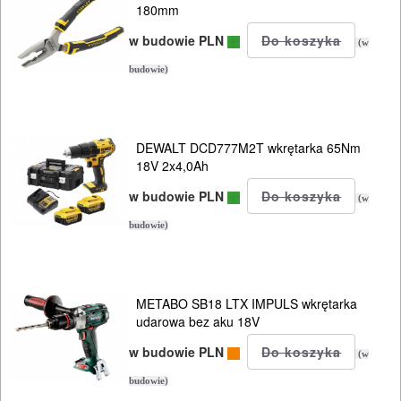
180mm
w budowie PLN
(w
budowie)
DEWALT DCD777M2T wkrętarka 65Nm
18V 2x4,0Ah
w budowie PLN
(w
budowie)
METABO SB18 LTX IMPULS wkrętarka
udarowa bez aku 18V
w budowie PLN
(w
budowie)