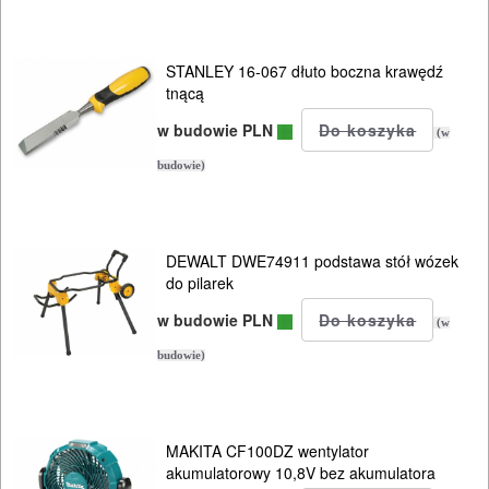
STANLEY 16-067 dłuto boczna krawędź
tnącą
w budowie PLN
(w
budowie)
DEWALT DWE74911 podstawa stół wózek
do pilarek
w budowie PLN
(w
budowie)
MAKITA CF100DZ wentylator
akumulatorowy 10,8V bez akumulatora