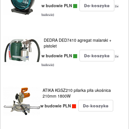
w budowie PLN
(w
budowie)
DEDRA DED7410 agregat malarski +
pistolet
w budowie PLN
(w
budowie)
ATIKA KGSZ210 pilarka piła ukośnica
210mm 1800W
w budowie PLN