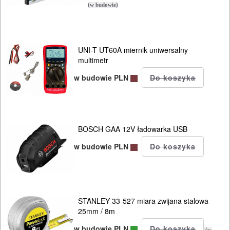
(w budowie)
AKCESORIA
KOMPRESORY
NARZĘDZIA
UNI-T UT60A miernik uniwersalny
multimetr
SPAWALNICTWO
w budowie PLN
URZĄDZENIA
ROZRUCHOWE
PROSTOWNIKI
BOSCH GAA 12V ładowarka USB
I
w budowie PLN
OSPRZĘT
AGREGATY
PRĄDOWE
STANLEY 33-527 miara zwijana stalowa
25mm / 8m
ODZIEŻ
w budowie PLN
(w