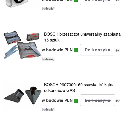
ROBOCZA
I
budowie)
BHP
SPRZĘT
BOSCH brzeszczot uniwersalny szablasta
15 sztuk
AGD
w budowie PLN
(w
OGRODNICZE
budowie)
NARZĘDZIA
PILARKI-
KOSIARKI-
BOSCH 2607000169 ssawka trójkątna
odkurzacza GAS
KOSY
MYJKI
w budowie PLN
(w
CIŚNIENIOWE
budowie)