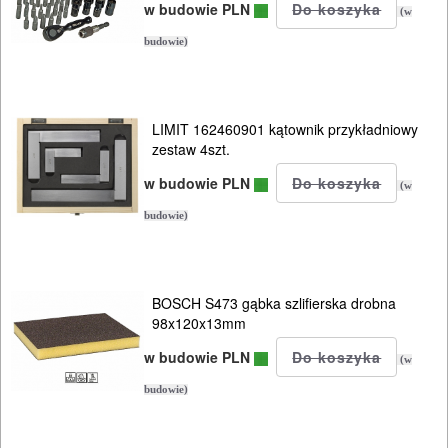
w budowie PLN
(w
budowie)
LIMIT 162460901 kątownik przykładniowy
zestaw 4szt.
w budowie PLN
(w
budowie)
BOSCH S473 gąbka szlifierska drobna
98x120x13mm
w budowie PLN
(w
budowie)