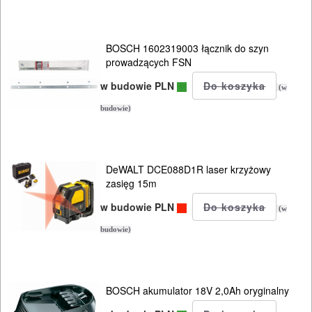
BOSCH 1602319003 łącznik do szyn
prowadzących FSN
w budowie PLN
(w
budowie)
DeWALT DCE088D1R laser krzyżowy
zasięg 15m
w budowie PLN
(w
budowie)
ELEKTRONARZĘDZIA
BOSCH akumulator 18V 2,0Ah oryginalny
SIECIOWE