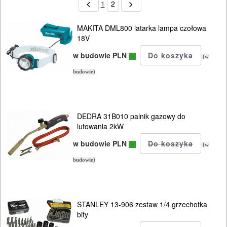
1
2
MAKITA DML800 latarka lampa czołowa
18V
w budowie PLN
(w
budowie)
DEDRA 31B010 palnik gazowy do
lutowania 2kW
w budowie PLN
(w
budowie)
STANLEY 13-906 zestaw 1/4 grzechotka
bity