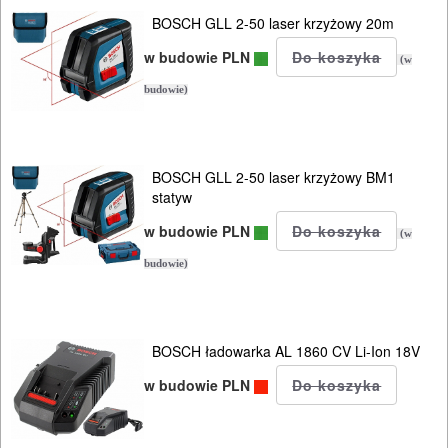
BOSCH GLL 2-50 laser krzyżowy 20m
I
ELEKTRY..
w budowie PLN
(w
budowie)
GLAZURNICZE
AKCESORIA
MASZYNKI
BOSCH GLL 2-50 laser krzyżowy BM1
URZĄDZENIA
statyw
w budowie PLN
(w
BUDOWLANE
budowie)
MASZYNY
NARZĘDZIA
BRUKARSKIE
BOSCH ładowarka AL 1860 CV Li-Ion 18V
OBRÓBKA
w budowie PLN
DREWNA