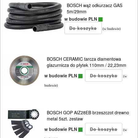
BOSCH wąż odkurzacz GAS
5m/29mm
w budowie PLN
(w budowie)
BOSCH CERAMIC tarcza diamentowa
glazurnicza do płytek 110mm / 22,23mm
w budowie PLN
(w
budowie)
BOSCH GOP AIZ28EB brzeszczot drewno
metal 5szt. zestaw
w budowie PLN
(w