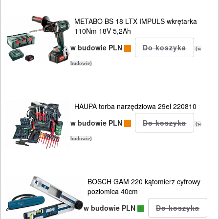
OBRÓBKA
METALU
METABO BS 18 LTX IMPULS wkrętarka
110Nm 18V 5,2Ah
WARSZTATOWE
w budowie PLN
(w
I
budowie)
RĘCZNE
NARZĘDZIA
I
HAUPA torba narzędziowa 29el 220810
OSPRZĘT
w budowie PLN
(w
budowie)
HYDRAULICZNE
NARZĘDZIA
INSTALACYJNE,
BOSCH GAM 220 kątomierz cyfrowy
PALNIKI
poziomica 40cm
w budowie PLN
PNEUMATYCZNE