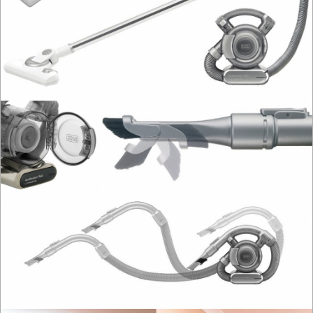
NARZĘDZIA
SPAWALNICTWO
URZĄDZENIA
ROZRUCHOWE
PROSTOWNIKI
I
OSPRZĘT
AGREGATY
PRĄDOWE
ODZIEŻ
ROBOCZA
I
BHP