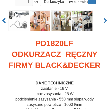
szt.
(w budowie)
PD1820LF
ODKURZACZ RĘCZNY
FIRMY
BLACK&DECKER
ELEKTRONARZĘDZIA
SIECIOWE
DANE TECHNICZNE
zasilanie - 18 V
moc zasysania - 25 W
ELEKTRONARZĘDZIA
podciśnienie zasysania - 550 mm słupa wody
AKUMULATOROWE
zasysane powietrze - 1060 l/min