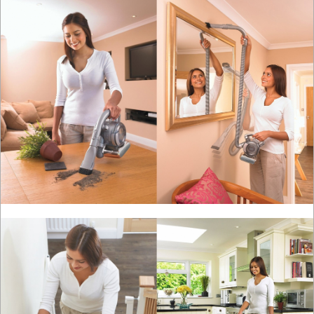
SPRZĘT
AGD
urządzenia
parowe
myjki
do
okien
odkurzacze
urządzenia
elektroniczne
OGRODNICZE