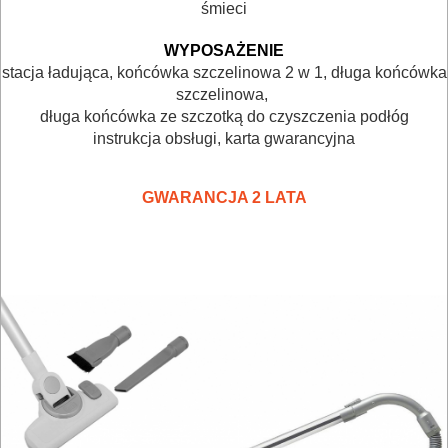
WARSZTATOWE
śmieci
I
WYPOSAŻENIE
RĘCZNE
stacja ładująca, końcówka szczelinowa 2 w 1, długa końcówka
szczelinowa,
NARZĘDZIA
długa końcówka ze szczotką do czyszczenia podłóg
I
instrukcja obsługi, karta gwarancyjna
OSPRZĘT
GWARANCJA 2 LATA
HYDRAULICZNE
NARZĘDZIA
INSTALACYJNE,
PALNIKI
PNEUMATYCZNE
AKCESORIA
KOMPRESORY