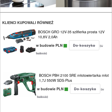
KLIENCI KUPOWALI RÓWNIEŻ
BOSCH GRO 12V-35 szlifierka prosta 12V
10,8V 2,0Ah
w budowie PLN
(w
budowie)
BOSCH PBH 2100 SRE młotowiertarka młot
1,7J 550W SDS-Plus
w budowie PLN
(w
budowie)