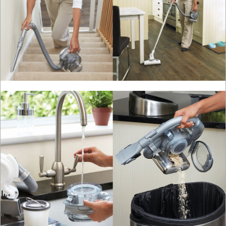
NARZĘDZIA
PILARKI-
KOSIARKI-
KOSY
MYJKI
CIŚNIENIOWE