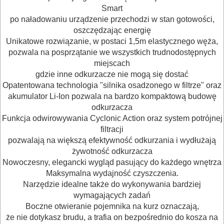
Smart
GLAZURNICZE
po naładowaniu urządzenie przechodzi w stan gotowości,
AKCESORIA
oszczędzając energię
MASZYNKI
Unikatowe rozwiązanie, w postaci 1,5m elastycznego węża,
pozwala na posprzątanie we wszystkich trudnodostępnych
URZĄDZENIA
miejscach
gdzie inne odkurzacze nie mogą się dostać
BUDOWLANE
Opatentowana technologia "silnika osadzonego w filtrze" oraz
MASZYNY
akumulator Li-Ion pozwala na bardzo kompaktową budowę
odkurzacza
NARZĘDZIA
Funkcja odwirowywania Cyclonic Action oraz system potrójnej
BRUKARSKIE
filtracji
pozwalają na większą efektywność odkurzania i wydłużają
OBRÓBKA
żywotność odkurzacza
Nowoczesny, elegancki wygląd pasujący do każdego wnętrza
DREWNA
Maksymalna wydajność czyszczenia.
Narzędzie idealne także do wykonywania bardziej
OBRÓBKA
wymagających zadań
METALU
Boczne otwieranie pojemnika na kurz oznaczają,
że nie dotykasz brudu, a trafia on bezpośrednio do kosza na