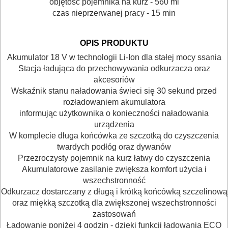
objętość pojemnika na kurz - 560 ml
OSPRZĘT
czas nieprzerwanej pracy - 15 min
I
AKCESORIA
OPIS PRODUKTU
DO
Akumulator 18 V w technologii Li-Ion dla stałej mocy ssania
Stacja ładująca do przechowywania odkurzacza oraz
ELEKTRONARZĘDZI
akcesoriów
Wskaźnik stanu naładowania świeci się 30 sekund przed
MAGAZYNOWANIE
rozładowaniem akumulatora
I
informując użytkownika o konieczności naładowania
urządzenia
TRANSPORTOWANIE
W komplecie długa końcówka ze szczotką do czyszczenia
twardych podłóg oraz dywanów
POMIAROWE
Przezroczysty pojemnik na kurz łatwy do czyszczenia
NARZĘDZIA
Akumulatorowe zasilanie zwiększa komfort użycia i
wszechstronność
BUDOWLANE
Odkurzacz dostarczany z długą i krótką końcówką szczelinową
I
oraz miękką szczotką dla zwiększonej wszechstronności
ELEKTRY..
zastosowań
Ładowanie poniżej 4 godzin - dzięki funkcji ładowania ECO