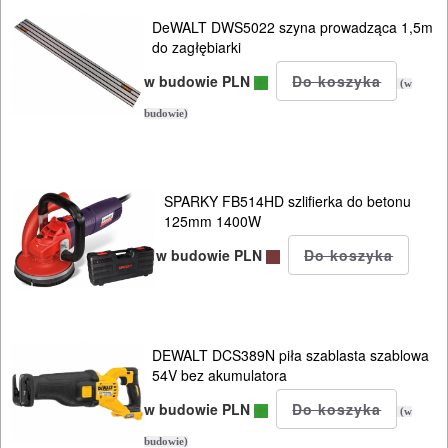
DeWALT DWS5022 szyna prowadząca 1,5m
do zagłębiarki
w budowie PLN
(w
budowie)
SPARKY FB514HD szlifierka do betonu
125mm 1400W
w budowie PLN
DEWALT DCS389N piła szablasta szablowa
54V bez akumulatora
w budowie PLN
(w
budowie)