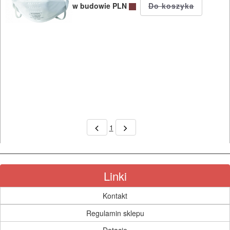
w budowie PLN
BUDOWLANE
I
ELEKTRY..
GLAZURNICZE
AKCESORIA
MASZYNKI
URZĄDZENIA
1
BUDOWLANE
MASZYNY
NARZĘDZIA
Linki
BRUKARSKIE
Kontakt
OBRÓBKA
Regulamin sklepu
DREWNA