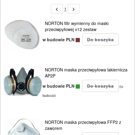
SIECIOWE
1
ELEKTRONARZĘDZIA
AKUMULATOROWE
NORTON filtr wymienny do maski
przeciwpyłowej x12 zestaw
OSPRZĘT
w budowie PLN
I
AKCESORIA
DO
NORTON maska przeciwpyłowa lakiernicza
ELEKTRONARZĘDZI
AP2P
w budowie PLN
MAGAZYNOWANIE
(w
I
budowie)
TRANSPORTOWANIE
POMIAROWE
NORTON maska przeciwpyłowa FFP2 z
zaworem
NARZĘDZIA