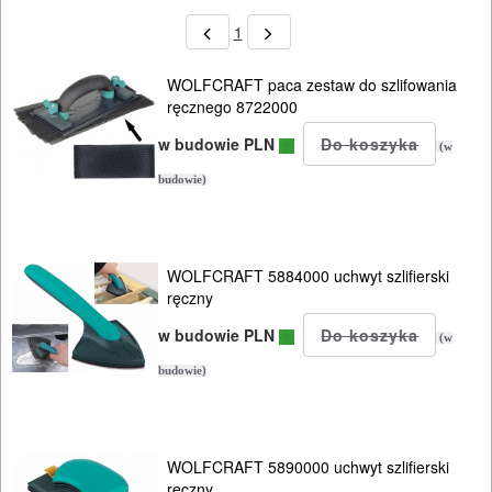
1
WOLFCRAFT paca zestaw do szlifowania
ręcznego 8722000
w budowie PLN
(w
budowie)
WOLFCRAFT 5884000 uchwyt szlifierski
ręczny
ELEKTRONARZĘDZIA
SIECIOWE
w budowie PLN
(w
budowie)
ELEKTRONARZĘDZIA
AKUMULATOROWE
WOLFCRAFT 5890000 uchwyt szlifierski
OSPRZĘT
ręczny