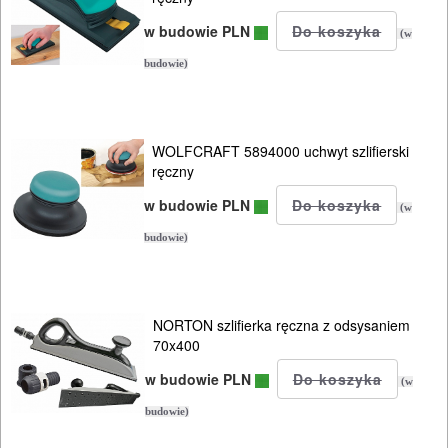
I
w budowie PLN
(w
AKCESORIA
budowie)
DO
ELEKTRONARZĘDZI
WOLFCRAFT 5894000 uchwyt szlifierski
MAGAZYNOWANIE
ręczny
I
w budowie PLN
(w
TRANSPORTOWANIE
budowie)
POMIAROWE
NARZĘDZIA
BUDOWLANE
NORTON szlifierka ręczna z odsysaniem
70x400
I
w budowie PLN
ELEKTRY..
(w
budowie)
GLAZURNICZE