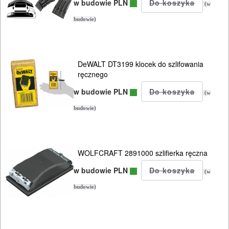
I
w budowie PLN
(w
RĘCZNE
budowie)
NARZĘDZIA
I
DeWALT DT3199 klocek do szlifowania
OSPRZĘT
ręcznego
Zestawy
w budowie PLN
(w
narzędziowe
budowie)
Narzedzia
ręczne
WOLFCRAFT 2891000 szlifierka ręczna
dłuta
w budowie PLN
(w
ręczne
budowie)
dynamometryczne