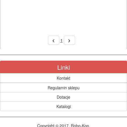
gąbki
szlifierskie
grzechotki
gwintowniki
1
i
narzynki
Linki
imbusowe
Kontakt
klucze
Regulamin sklepu
nasadowe
Dotacje
klucze
Katalogi
płaskie/oczkowe
Copyright © 2017, Robo-Kop.