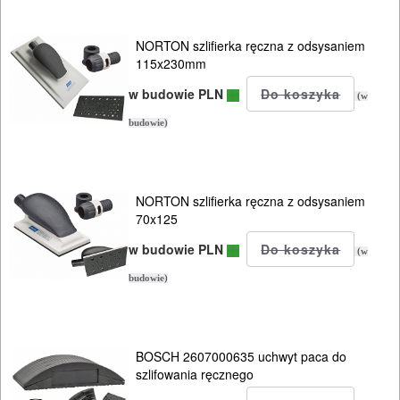
AKCESORIA
MASZYNKI
NORTON szlifierka ręczna z odsysaniem
115x230mm
URZĄDZENIA
w budowie PLN
(w
BUDOWLANE
budowie)
MASZYNY
NARZĘDZIA
BRUKARSKIE
NORTON szlifierka ręczna z odsysaniem
70x125
OBRÓBKA
w budowie PLN
(w
DREWNA
budowie)
OBRÓBKA
METALU
BOSCH 2607000635 uchwyt paca do
szlifowania ręcznego
WARSZTATOWE