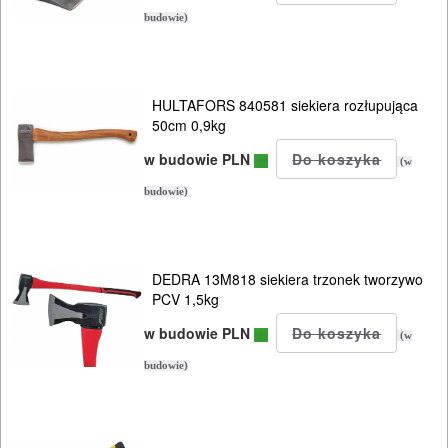
AKCESORIA
budowie)
DO
ELEKTRONARZĘDZI
HULTAFORS 840581 siekiera rozłupująca
MAGAZYNOWANIE
50cm 0,9kg
I
w budowie PLN
(w
TRANSPORTOWANIE
budowie)
POMIAROWE
NARZĘDZIA
DEDRA 13M818 siekiera trzonek tworzywo
BUDOWLANE
PCV 1,5kg
I
w budowie PLN
(w
ELEKTRY..
budowie)
GLAZURNICZE
AKCESORIA