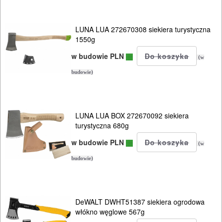
RĘCZNE
NARZĘDZIA
LUNA LUA 272670308 siekiera turystyczna
I
1550g
OSPRZĘT
w budowie PLN
(w
HYDRAULICZNE
budowie)
NARZĘDZIA
INSTALACYJNE,
PALNIKI
LUNA LUA BOX 272670092 siekiera
turystyczna 680g
PNEUMATYCZNE
w budowie PLN
(w
AKCESORIA
budowie)
KOMPRESORY
NARZĘDZIA
DeWALT DWHT51387 siekiera ogrodowa
SPAWALNICTWO
włókno węglowe 567g