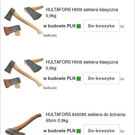
HULTAFORS H009 siekiera klasyczna
0,9kg
w budowie PLN
(w
budowie)
HULTAFORS H006 siekiera klasyczna
0,6kg
ELEKTRONARZĘDZIA
w budowie PLN
(w
SIECIOWE
budowie)
ELEKTRONARZĘDZIA
AKUMULATOROWE
HULTAFORS 840085 siekiera do ścinania
OSPRZĘT
65cm 0,9kg
I
w budowie PLN
(w