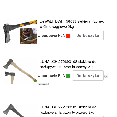
DeWALT DWHT56033 siekiera trzonek
włókno węglowe 2kg
w budowie PLN
LUNA LCH 272690108 siekiera do
rozłupywania trzon hikorowy 2kg
w budowie PLN
(w
budowie)
LUNA LCH 272700105 siekiera do
rozłupywania trzon tworzywo 2kg