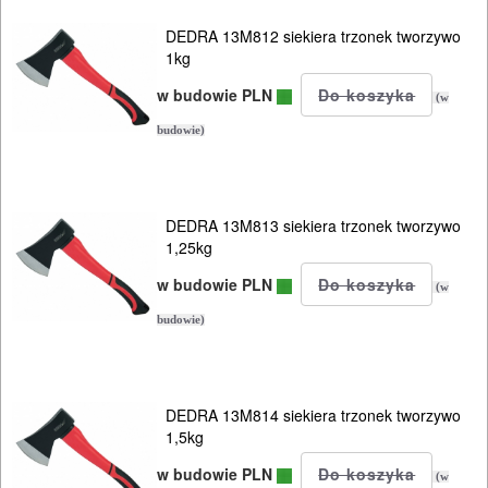
DEDRA 13M812 siekiera trzonek tworzywo
OGRODNICZE
1kg
NARZĘDZIA
w budowie PLN
(w
PILARKI-
budowie)
KOSIARKI-
KOSY
MYJKI
DEDRA 13M813 siekiera trzonek tworzywo
CIŚNIENIOWE
1,25kg
w budowie PLN
(w
Elektryczne
budowie)
Spalinowe
Akumulatorowe
DEDRA 13M814 siekiera trzonek tworzywo
1,5kg
Ręczne
w budowie PLN
(w