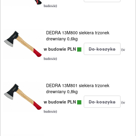
piły
budowie)
kabłąkowe
piły
DEDRA 13M800 siekiera trzonek
płatnice
drewniany 0,6kg
w budowie PLN
siekiery
(w
budowie)
szpadle
zamiatarki
DEDRA 13M801 siekiera trzonek
/
drewniany 0,8kg
kosiarki
w budowie PLN
(w
zraszacze
budowie)
Wyposażenie