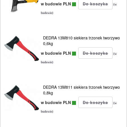
w budowie PLN
URZĄDZENIA
(w
ROZRUCHOWE
budowie)
PROSTOWNIKI
I
DEDRA 13M810 siekiera trzonek tworzywo
OSPRZĘT
0,6kg
w budowie PLN
AGREGATY
(w
PRĄDOWE
budowie)
ODZIEŻ
ROBOCZA
DEDRA 13M811 siekiera trzonek tworzywo
0,8kg
I
BHP
w budowie PLN
(w
budowie)
SPRZĘT
AGD