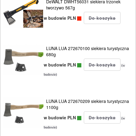
DeWALT DWHT56031 siekiera trzonek
MASZYNKI
tworzywo 567g
URZĄDZENIA
w budowie PLN
BUDOWLANE
MASZYNY
NARZĘDZIA
LUNA LUA 272670100 siekiera turystyczna
680g
BRUKARSKIE
w budowie PLN
(w
OBRÓBKA
budowie)
DREWNA
OBRÓBKA
LUNA LUA 272670209 siekiera turystyczna
METALU
1100g
WARSZTATOWE
w budowie PLN
(w
I
budowie)