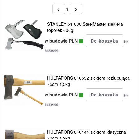
1
STANLEY 51-030 SteelMaster siekiera
toporek 600g
w budowie PLN
(w
budowie)
HULTAFORS 840592 siekiera rozłupująca
75cm 1,5kg
w budowie PLN
(w
budowie)
HULTAFORS 840144 siekiera klasyczna
70cm 1,2kg