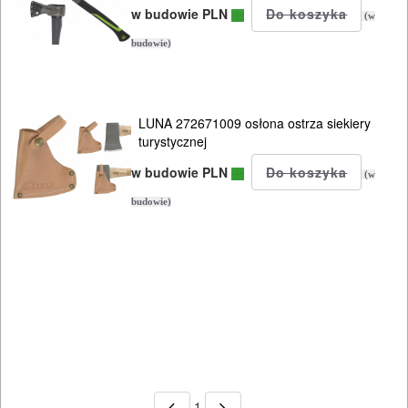
w budowie PLN
(w
budowie)
LUNA 272671009 osłona ostrza siekiery
turystycznej
w budowie PLN
(w
budowie)
1