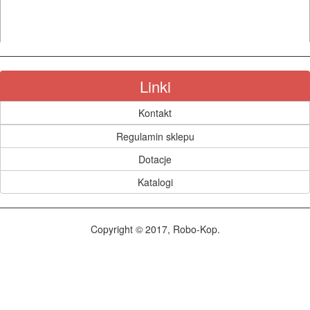
I
AKCESORIA
DO
ELEKTRONARZĘDZI
Linki
MAGAZYNOWANIE
Kontakt
I
Regulamin sklepu
TRANSPORTOWANIE
Dotacje
POMIAROWE
Katalogi
NARZĘDZIA
BUDOWLANE
Copyright © 2017, Robo-Kop.
I
ELEKTRY..
GLAZURNICZE