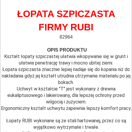
ELEKTRONARZĘDZI
ŁOPATA SZPICZASTA
MAGAZYNOWANIE
FIRMY RUBI
I
82964
TRANSPORTOWANIE
*
*
OPIS PRODUKTU
POMIAROWE
Kształt łopaty szpiczastej ułatwia wkopywanie się w grunt i
NARZĘDZIA
ułatwia penetrację trawy i mocno ubitej ziemi.
Łopata szpiczasta znacznie lepiej nadaje się do kopania niż do
BUDOWLANE
nakładania gdyż jej kształt utrudnia utrzymanie materiału po jej
I
bokach.
ELEKTRY..
Uchwyt w kształcie "T" jest wykonany z drewna
eukaliptusowego i lakierowany, dla lepszej ochrony przed
wilgocią i zużyciem.
GLAZURNICZE
Ergonomiczny kształt uchwytu zapewnia lepszy komfort pracy.
AKCESORIA
MASZYNKI
Łopaty RUBI wykonane są ze stali hartowanej, przez co są
wyjątkowo wytrzymałe i trwałe.
URZĄDZENIA