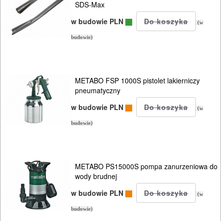
ROZRUCHOWE
SDS-Max
PROSTOWNIKI
w budowie PLN
(w
I
budowie)
OSPRZĘT
AGREGATY
METABO FSP 1000S pistolet lakierniczy
PRĄDOWE
pneumatyczny
ODZIEŻ
w budowie PLN
(w
ROBOCZA
budowie)
I
BHP
METABO PS15000S pompa zanurzeniowa do
SPRZĘT
wody brudnej
AGD
w budowie PLN
(w
budowie)
OGRODNICZE