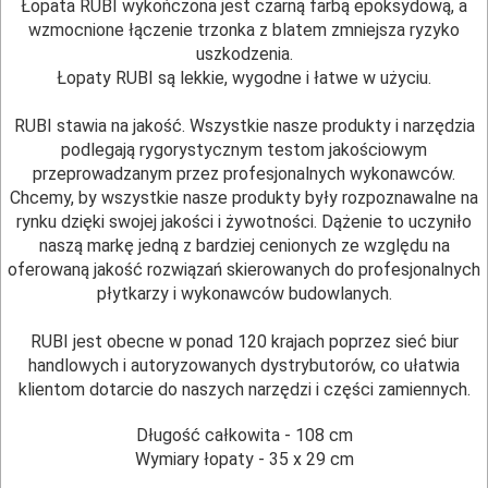
Łopata RUBI wykończona jest czarną farbą epoksydową, a
wzmocnione łączenie trzonka z blatem zmniejsza ryzyko
BUDOWLANE
uszkodzenia.
MASZYNY
Łopaty RUBI są lekkie, wygodne i łatwe w użyciu.
NARZĘDZIA
RUBI stawia na jakość. Wszystkie nasze produkty i narzędzia
BRUKARSKIE
podlegają rygorystycznym testom jakościowym
przeprowadzanym przez profesjonalnych wykonawców.
OBRÓBKA
Chcemy, by wszystkie nasze produkty były rozpoznawalne na
rynku dzięki swojej jakości i żywotności. Dążenie to uczyniło
DREWNA
naszą markę jedną z bardziej cenionych ze względu na
oferowaną jakość rozwiązań skierowanych do profesjonalnych
OBRÓBKA
płytkarzy i wykonawców budowlanych.
METALU
RUBI jest obecne w ponad 120 krajach poprzez sieć biur
WARSZTATOWE
handlowych i autoryzowanych dystrybutorów, co ułatwia
klientom dotarcie do naszych narzędzi i części zamiennych.
I
RĘCZNE
Długość całkowita - 108 cm
Wymiary łopaty - 35 x 29 cm
NARZĘDZIA