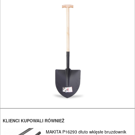
I
OSPRZĘT
HYDRAULICZNE
NARZĘDZIA
INSTALACYJNE,
PALNIKI
PNEUMATYCZNE
AKCESORIA
KOMPRESORY
NARZĘDZIA
SPAWALNICTWO
KLIENCI KUPOWALI RÓWNIEŻ
URZĄDZENIA
MAKITA P16293 dłuto wklęsłe bruzdownik