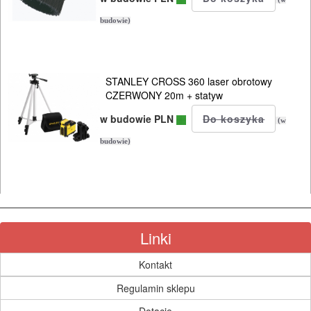
budowie)
piły
płatnice
siekiery
STANLEY CROSS 360 laser obrotowy
CZERWONY 20m + statyw
szpadle
w budowie PLN
(w
budowie)
zamiatarki
/
kosiarki
zraszacze
Linki
Wyposażenie
Kontakt
Regulamin sklepu