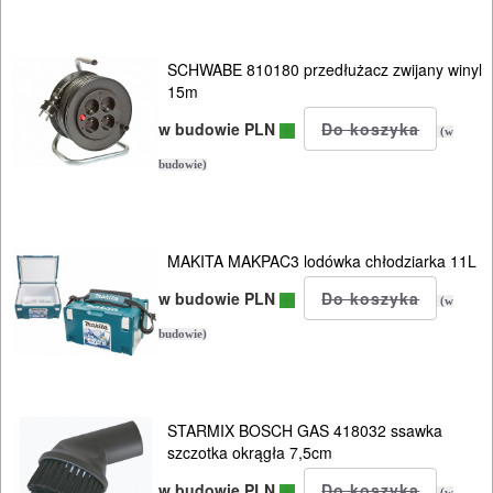
NARZĘDZIA
PILARKI-
SCHWABE 810180 przedłużacz zwijany winyl
KOSIARKI-
15m
KOSY
w budowie PLN
(w
MYJKI
budowie)
CIŚNIENIOWE
Elektryczne
MAKITA MAKPAC3 lodówka chłodziarka 11L
Spalinowe
w budowie PLN
(w
budowie)
Akumulatorowe
Ręczne
STARMIX BOSCH GAS 418032 ssawka
piły
szczotka okrągła 7,5cm
kabłąkowe
w budowie PLN
(w