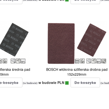
fierska średnia pad
BOSCH włóknina szlifierska drobna pad
229mm
152x229mm
w budowie PLN
(w budowie)
(w bud