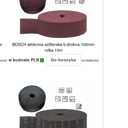
m
BOSCH włóknina szlifierska b.drobna 100mm
rolka 10m
w budowie PLN
owie)
(w budowie)