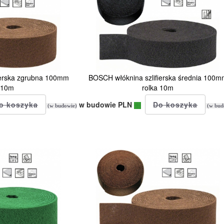
ierska zgrubna 100mm
BOSCH włóknina szlifierska średnia 100m
 10m
rolka 10m
w budowie PLN
(w budowie)
(w bud