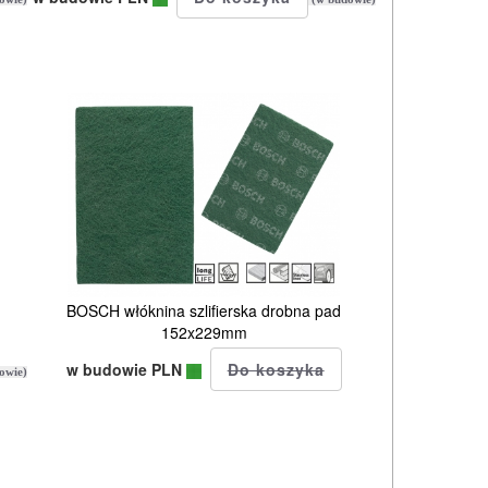
BOSCH włóknina szlifierska drobna pad
152x229mm
w budowie PLN
owie)