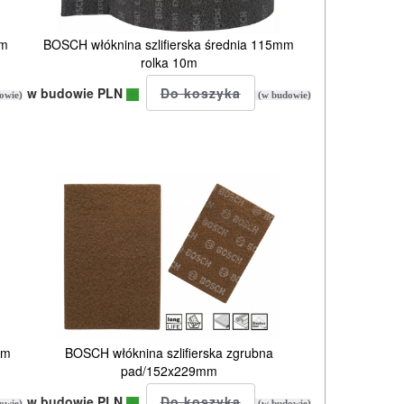
mm
BOSCH włóknina szlifierska średnia 115mm
rolka 10m
w budowie PLN
owie)
(w budowie)
mm
BOSCH włóknina szlifierska zgrubna
pad/152x229mm
w budowie PLN
owie)
(w budowie)