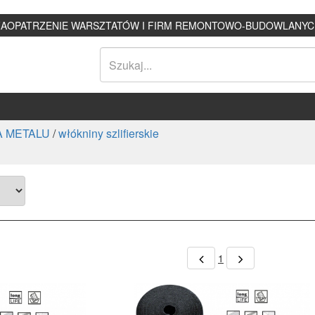
ZAOPATRZENIE WARSZTATÓW I FIRM REMONTOWO-BUDOWLANYC
 METALU
/
włókniny szlifierskie
1