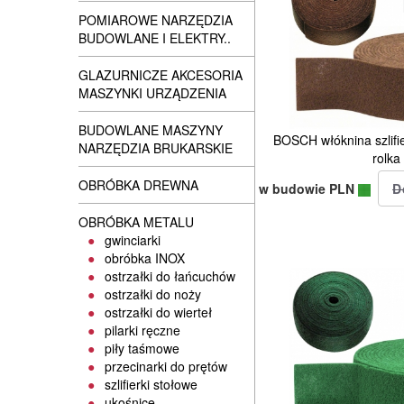
POMIAROWE NARZĘDZIA
BUDOWLANE I ELEKTRY..
GLAZURNICZE AKCESORIA
MASZYNKI URZĄDZENIA
BUDOWLANE MASZYNY
BOSCH włóknina szlif
NARZĘDZIA BRUKARSKIE
rolka
OBRÓBKA DREWNA
w budowie PLN
OBRÓBKA METALU
gwinciarki
obróbka INOX
ostrzałki do łańcuchów
ostrzałki do noży
ostrzałki do wierteł
pilarki ręczne
piły taśmowe
przecinarki do prętów
szlifierki stołowe
ukośnice