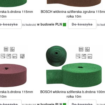
ierska b.drobna 115mm
BOSCH włóknina szlifierska zgrubna 115
 10m
rolka 10m
w budowie PLN
(w budowie)
(w bud
ierska b.drobna 115mm
BOSCH włóknina szlifierska b.drobna 100
 10m
rolka 10m
w budowie PLN
(w budowie)
(w bud