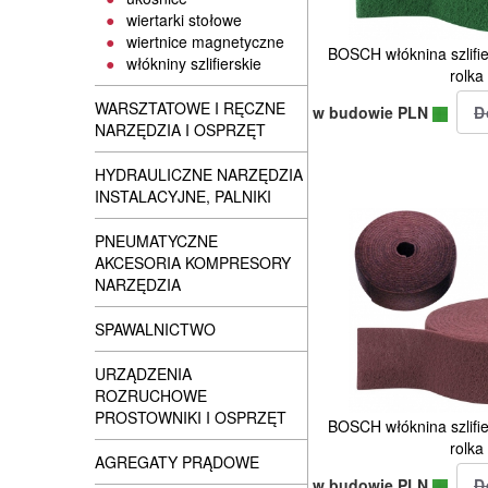
wiertarki stołowe
wiertnice magnetyczne
BOSCH włóknina szlif
włókniny szlifierskie
rolka
WARSZTATOWE I RĘCZNE
w budowie PLN
NARZĘDZIA I OSPRZĘT
HYDRAULICZNE NARZĘDZIA
INSTALACYJNE, PALNIKI
PNEUMATYCZNE
AKCESORIA KOMPRESORY
NARZĘDZIA
SPAWALNICTWO
URZĄDZENIA
ROZRUCHOWE
PROSTOWNIKI I OSPRZĘT
BOSCH włóknina szlif
rolka
AGREGATY PRĄDOWE
w budowie PLN