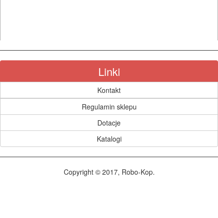
I
AKCESORIA
DO
ELEKTRONARZĘDZI
Linki
MAGAZYNOWANIE
I
Kontakt
TRANSPORTOWANIE
Regulamin sklepu
Dotacje
POMIAROWE
Katalogi
NARZĘDZIA
BUDOWLANE
I
Copyright © 2017, Robo-Kop.
ELEKTRY..
Lasery