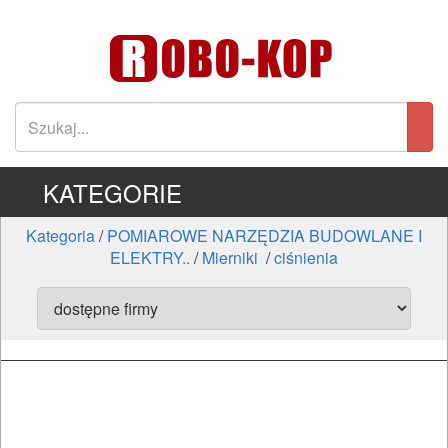
KATEGORIE
Kategoria
/
POMIAROWE NARZĘDZIA BUDOWLANE I
ELEKTRY..
/
Mierniki
/
ciśnienia
ELEKTRONARZĘDZIA
SIECIOWE
ELEKTRONARZĘDZIA
AKUMULATOROWE
OSPRZĘT