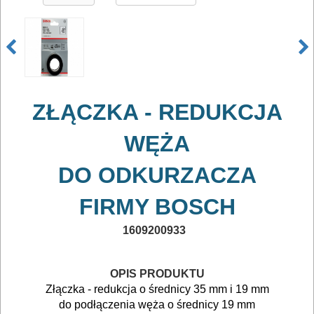
DO
ELEKTRONARZĘDZI
Zestawy
osprzętowe
ZŁĄCZKA - REDUKCJA
DO
BETONU
WĘŻA
DO
DO ODKURZACZA
DREWNA
FIRMY BOSCH
DO
1609200933
METALU
Do
OPIS PRODUKTU
Złączka - redukcja o średnicy 35 mm i 19 mm
frezarek
do podłączenia węża o średnicy 19 mm