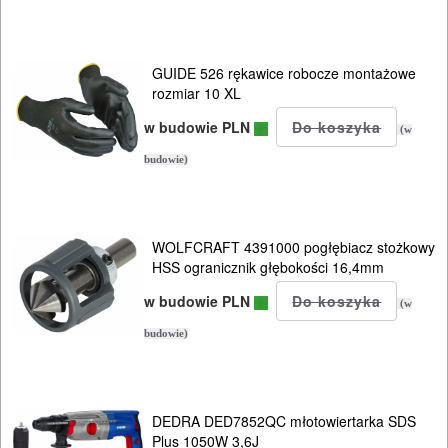
Do
pistoletów
do
GUIDE 526 rękawice robocze montażowe
rozmiar 10 XL
silikonu
w budowie PLN
(w
Do
budowie)
polerek
Do
WOLFCRAFT 4391000 pogłębiacz stożkowy
PROXXON
HSS ogranicznik głębokości 16,4mm
Do
w budowie PLN
(w
satyniarek
budowie)
Do
strugów
DEDRA DED7852QC młotowiertarka SDS
i
Plus 1050W 3,6J