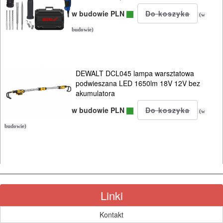
hebli
w budowie PLN
(w
budowie)
Do
szlif.
225mm
DEWALT DCL045 lampa warsztatowa
KG
podwieszana LED 1650lm 18V 12V bez
akumulatora
Do
w budowie PLN
(w
szlif.
budowie)
kątowych
Do
szlif.
mimośrod..
Linki
Do
Kontakt