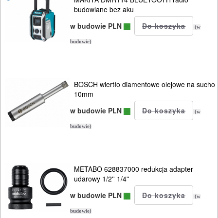
i
budowlane bez aku
zagłębiar..
w budowie PLN
(w
budowie)
Do
pił
ALLIGATOR
BOSCH wiertło diamentowe olejowe na sucho
10mm
Do
w budowie PLN
pił
(w
i
budowie)
ukośnic
Do
METABO 628837000 redukcja adapter
udarowy 1/2'' 1/4''
pił
w budowie PLN
szablowych
(w
budowie)