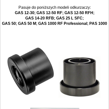
*
Do
Pasuje do poniższych modeli odkurzaczy:
gwoździarek
GAS 12-30; GAS 12-50 RF; GAS 12-50 RFH;
GAS 14-20 RFB; GAS 25 L SFC;
GAS 50; GAS 50 M; GAS 1000 RF Professional; PAS 1000
Do
kluczy
udarowych
Do
lamelownic
Do
mieszadeł
Do
młotowiertarek
Do