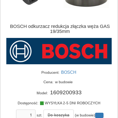
BOSCH odkurzacz redukcja złączka węża GAS
19/35mm
ELEKTRONARZĘDZIA
SIECIOWE
BOSCH
Producent:
ELEKTRONARZĘDZIA
AKUMULATOROWE
Cena:
w budowie
1609200933
Model:
OSPRZĘT
I
Dostępność:
WYSYŁKA 2-5 DNI ROBOCZYCH
AKCESORIA
szt.
(w budowie)