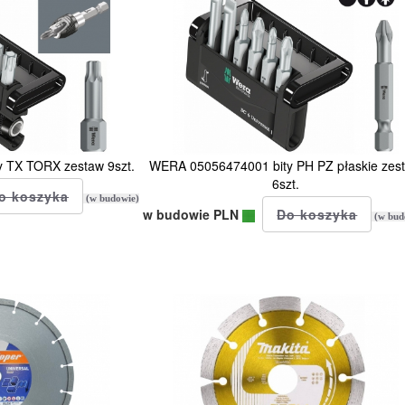
 TX TORX zestaw 9szt.
WERA 05056474001 bity PH PZ płaskie zes
6szt.
(w budowie)
w budowie PLN
(w bud