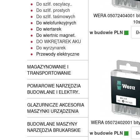
Do szlif. oscylacy..
Do szlif. prostych
WERA 05072404001 bi
Do szlif. taśmowych
10s
Do wielofunkcyjnych
Do wiertarek
w budowie PLN
Do wiertnic magnet.
DO WKRĘTAREK AKU
Do wyrzynarek
Przewody elektryczne
MAGAZYNOWANIE I
TRANSPORTOWANIE
POMIAROWE NARZĘDZIA
BUDOWLANE I ELEKTRY..
GLAZURNICZE AKCESORIA
MASZYNKI URZĄDZENIA
WERA 05072402001 bity
BUDOWLANE MASZYNY
NARZĘDZIA BRUKARSKIE
w budowie PLN