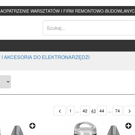
ZAOPATRZENIE WARSZTATÓW I FIRM REMONTOWO-BUDOWLANYC
 I AKCESORIA DO ELEKTRONARZĘDZI
1
...
42
43
44
...
74