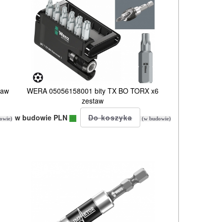
taw
WERA 05056158001 bity TX BO TORX x6
zestaw
w budowie PLN
owie)
(w budowie)