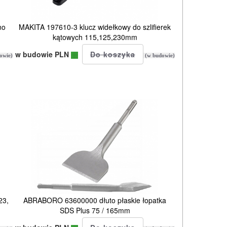
no
MAKITA 197610-3 klucz widełkowy do szlifierek
kątowych 115,125,230mm
w budowie PLN
owie)
(w budowie)
23,
ABRABORO 63600000 dłuto płaskie łopatka
SDS Plus 75 / 165mm