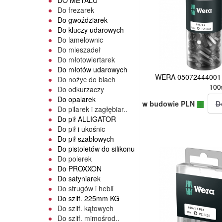
DO METALU
Do frezarek
Do gwoździarek
Do kluczy udarowych
Do lamelownic
Do mieszadeł
Do młotowiertarek
Do młotów udarowych
WERA 05072444001 b
Do nożyc do blach
100s
Do odkurzaczy
Do opalarek
w budowie PLN
Do pilarek i zagłębiar..
Do pił ALLIGATOR
Do pił i ukośnic
Do pił szablowych
Do pistoletów do silikonu
Do polerek
Do PROXXON
Do satyniarek
Do strugów i hebli
Do szlif. 225mm KG
Do szlif. kątowych
Do szlif. mimośrod..