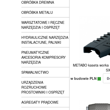
OBRÓBKA DREWNA
OBRÓBKA METALU
WARSZTATOWE I RĘCZNE
NARZĘDZIA I OSPRZĘT
HYDRAULICZNE NARZĘDZIA
INSTALACYJNE, PALNIKI
PNEUMATYCZNE
AKCESORIA KOMPRESORY
NARZĘDZIA
METABO kaseta worka na
S
SPAWALNICTWO
w budowie PLN
URZĄDZENIA
ROZRUCHOWE
PROSTOWNIKI I OSPRZĘT
AGREGATY PRĄDOWE