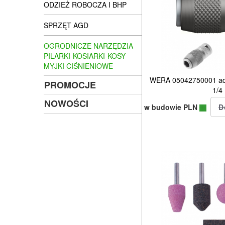
ODZIEŻ ROBOCZA I BHP
SPRZĘT AGD
OGRODNICZE NARZĘDZIA
PILARKI-KOSIARKI-KOSY
MYJKI CIŚNIENIOWE
WERA 05042750001 ad
PROMOCJE
1/4 
NOWOŚCI
w budowie PLN