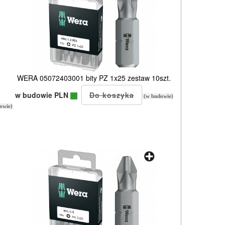
w
WERA 05072403001 bity PZ 1x25 zestaw 10szt.
w budowie PLN
(w budowie)
owie)