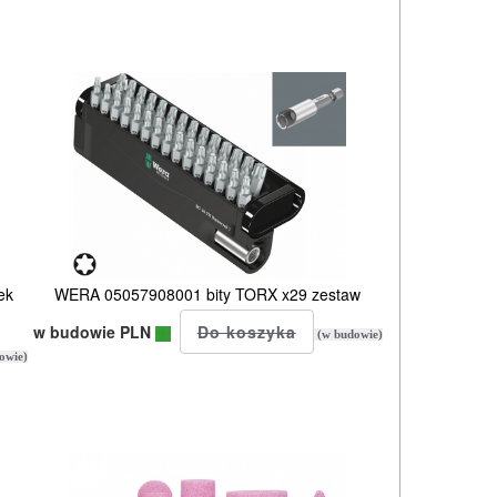
ek
WERA 05057908001 bity TORX x29 zestaw
w budowie PLN
(w budowie)
owie)