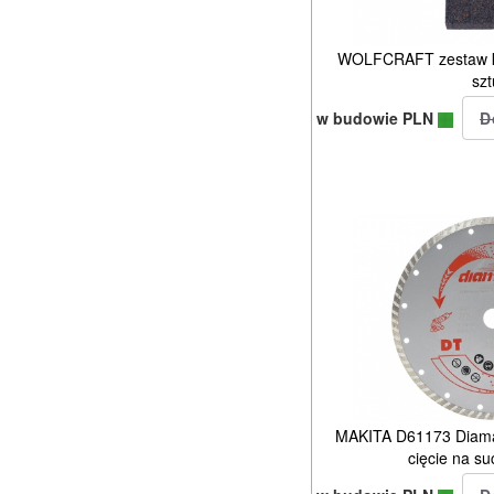
WOLFCRAFT zestaw kam
szt
w budowie PLN
MAKITA D61173 Diama
cięcie na 