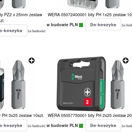
ty PZ2 x 25mm zestaw
WERA 05072400001 bity PH 1x25 zestaw 10s
zt.
w budowie PLN
(w bud
(w budowie)
 PH 3x25 zestaw 10szt.
WERA 05057750001 bity PH 2x25 zestaw 20s
w budowie PLN
(w budowie)
(w bud