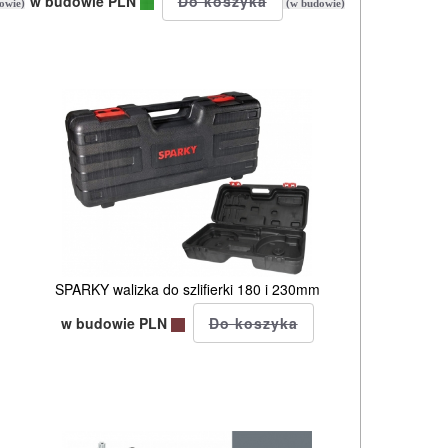
w budowie PLN
owie)
(w budowie)
m
SPARKY walizka do szlifierki 180 i 230mm
w budowie PLN