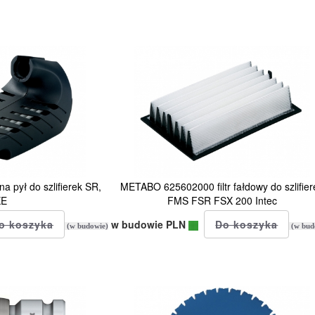
 pył do szlifierek SR,
METABO 625602000 filtr fałdowy do szlifier
XE
FMS FSR FSX 200 Intec
w budowie PLN
(w budowie)
(w bud