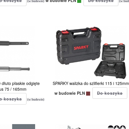
w budowie PLN
(w budowie)
(w bud
łuto płaskie odgięte
SPARKY walizka do szlifierki 115 i 125m
lus 75 / 165mm
w budowie PLN
(w budowie)