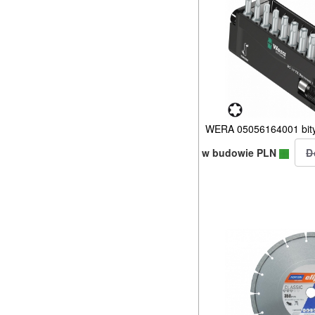
WERA 05056164001 bity
w budowie PLN