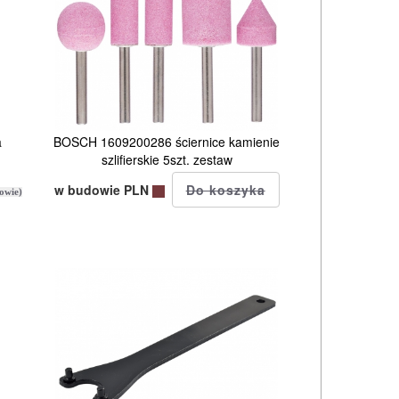
a
BOSCH 1609200286 ściernice kamienie
szlifierskie 5szt. zestaw
w budowie PLN
owie)