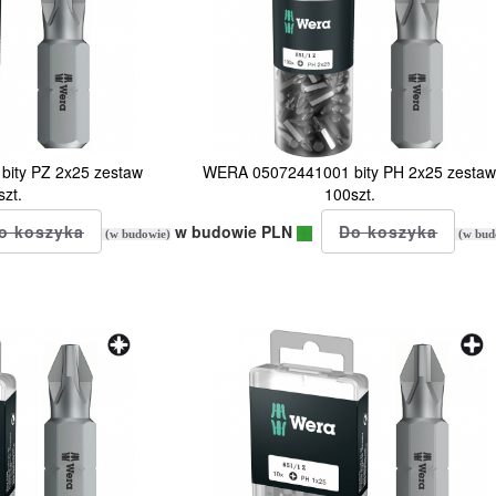
ity PZ 2x25 zestaw
WERA 05072441001 bity PH 2x25 zesta
zt.
100szt.
w budowie PLN
(w budowie)
(w bud