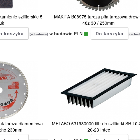
ienie szlifierskie 5
MAKITA B08975 tarcza piła tarczowa drew
uk
48z 30 / 250mm
w budowie PLN
(w budowie)
(w bud
k tarcza diamentowa
METABO 631980000 filtr do szlifierki SR 10-
sucho 230mm
20-23 Intec