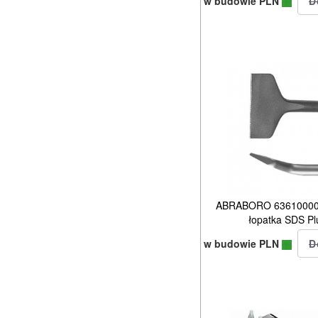
w budowie PLN
ABRABORO 63610000 d
łopatka SDS P
w budowie PLN