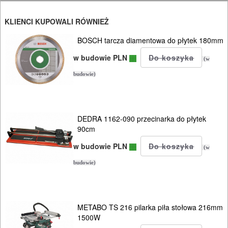
blach
KLIENCI KUPOWALI RÓWNIEŻ
Do
BOSCH tarcza diamentowa do płytek 180mm
odkurzaczy
w budowie PLN
(w
Do
budowie)
opalarek
Do
DEDRA 1162-090 przecinarka do płytek
pilarek
90cm
i
w budowie PLN
(w
zagłębiar..
budowie)
Do
pił
METABO TS 216 pilarka piła stołowa 216mm
ALLIGATOR
1500W