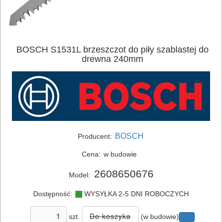
ELEKTRONARZĘDZIA
SIECIOWE
ELEKTRONARZĘDZIA
BOSCH S1531L brzeszczot do piły szablastej do
drewna 240mm
AKUMULATOROWE
OSPRZĘT
I
AKCESORIA
DO
BOSCH
Producent:
ELEKTRONARZĘDZI
Cena:
w budowie
Zestawy
2608650676
Model:
osprzętowe
Dostępność:
WYSYŁKA 2-5 DNI ROBOCZYCH
DO
szt.
(w budowie)