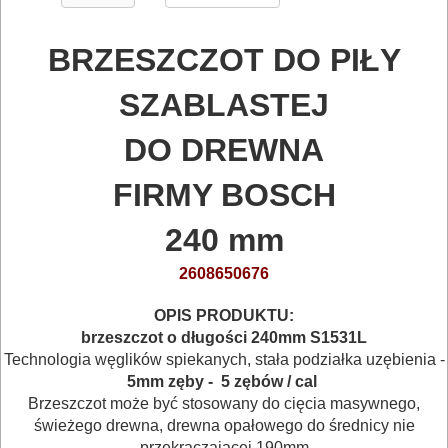
BETONU
DO
BRZESZCZOT
DO PIŁY
DREWNA
SZABLASTEJ
DO
DO DREWNA
METALU
FIRMY BOSCH
Do
240 mm
frezarek
2608650676
Do
gwoździarek
OPIS PRODUKTU:
brzeszczot o długości 240mm S1531L
Do
Technologia węglików spiekanych, stała podziałka uzębienia -
5mm zęby - 5 zębów / cal
kluczy
Brzeszczot może być stosowany do cięcia masywnego,
udarowych
świeżego drewna, drewna opałowego do średnicy nie
przekraczającej 190mm