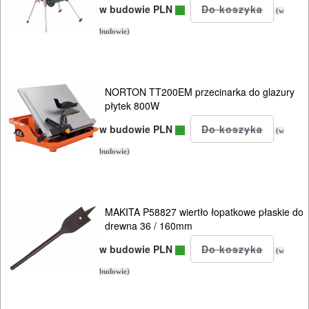
Do
w budowie PLN
(w
pił
budowie)
i
ukośnic
NORTON TT200EM przecinarka do glazury
Do
płytek 800W
pił
w budowie PLN
(w
szablowych
budowie)
Do
pistoletów
MAKITA P58827 wiertło łopatkowe płaskie do
do
drewna 36 / 160mm
silikonu
w budowie PLN
(w
budowie)
Do
polerek