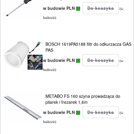
w budowie PLN
(w
Do
budowie)
pił
ALLIGATOR
Do
BOSCH 1619PA5188 filtr do odkurzacza GAS
PAS
pił
w budowie PLN
i
(w
budowie)
ukośnic
Do
pił
METABO FS 160 szyna prowadząca do
pilarek i frezarek 1,6m
szablowych
w budowie PLN
(w
Do
budowie)
pistoletów