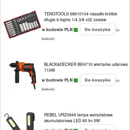
do
silikonu
TENGTOOLS 68610104 nasadki krótkie
długie 6-kątne 1/4 3/8 x32 zestaw
Do
w budowie PLN
(w
polerek
budowie)
Do
PROXXON
BLACK&DECKER BEH710 wiertarka udarowa
710W
Do
satyniarek
w budowie PLN
(w
budowie)
Do
strugów
i
REBEL URZ0949 lampa warsztatowa
hebli
akumulatorowa LED 80 lm 5W