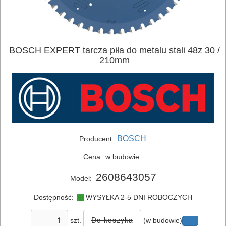
BOSCH EXPERT tarcza piła do metalu stali 48z 30 /
210mm
ELEKTRONARZĘDZIA
SIECIOWE
ELEKTRONARZĘDZIA
AKUMULATOROWE
BOSCH
Producent:
OSPRZĘT
Cena:
w budowie
I
2608643057
Model:
AKCESORIA
Dostępność:
WYSYŁKA 2-5 DNI ROBOCZYCH
DO
ELEKTRONARZĘDZI
szt.
(w budowie)