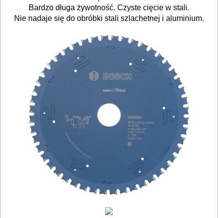
gwoździarek
Bardzo długa żywotność. Czyste cięcie w stali.
Nie nadaje się do obróbki stali szlachetnej i aluminium.
Do
kluczy
udarowych
Do
lamelownic
Do
mieszadeł
Do
młotowiertarek
Do
młotów