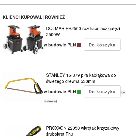
udarowych
Do
KLIENCI KUPOWALI RÓWNIEŻ
nożyc
DOLMAR FH2500 rozdrabniacz gałęzi
do
2500W
blach
w budowie PLN
Do
odkurzaczy
STANLEY 15-379 piła kabłąkowa do
Do
świeżego drewna 530mm
opalarek
w budowie PLN
(w
budowie)
Do
pilarek
i
PROXXON 22050 wkrętak krzyżakowy
zagłębiar..
śrubokręt Ph0