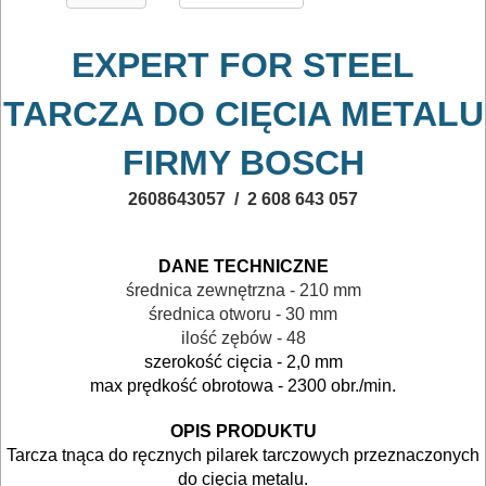
Zestawy
EXPERT FOR STEEL
osprzętowe
TARCZA DO CIĘCIA METALU
DO
BETONU
FIRMY BOSCH
DO
2608643057 /
2 608 643 057
DREWNA
DANE TECHNICZNE
DO
średnica zewnętrzna - 210 mm
METALU
średnica otworu - 30 mm
ilość zębów - 48
szerokość cięcia - 2,0 mm
Do
max prędkość obrotowa - 2300 obr./min.
frezarek
OPIS PRODUKTU
Do
Tarcza tnąca do ręcznych pilarek tarczowych przeznaczonych
do cięcia metalu.