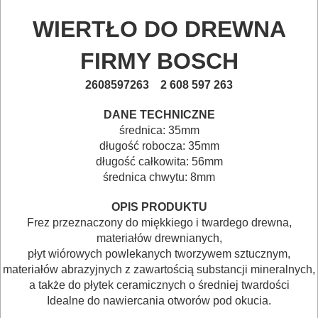
BETONU
WIERTŁO DO DREWNA
DO
FIRMY BOSCH
DREWNA
2608597263 2 608 597 263
DO
DANE TECHNICZNE
METALU
średnica: 35mm
długość robocza: 35mm
Do
długość całkowita: 56mm
średnica chwytu: 8mm
frezarek
OPIS PRODUKTU
Do
Frez przeznaczony do miękkiego i twardego drewna,
gwoździarek
materiałów drewnianych,
płyt wiórowych powlekanych tworzywem sztucznym,
Do
materiałów abrazyjnych z zawartością substancji mineralnych,
a także do płytek ceramicznych o średniej twardości
kluczy
Idealne do nawiercania otworów pod okucia.
udarowych