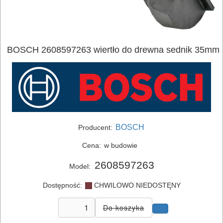
ELEKTRONARZĘDZIA
SIECIOWE
BOSCH 2608597263 wiertło do drewna sednik 35mm
ELEKTRONARZĘDZIA
AKUMULATOROWE
OSPRZĘT
I
AKCESORIA
BOSCH
Producent:
DO
Cena:
w budowie
ELEKTRONARZĘDZI
2608597263
Model:
Zestawy
Dostępność:
CHWILOWO NIEDOSTĘNY
osprzętowe
DO