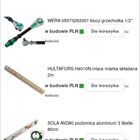
Do
pił
WERA 05073262001 klucz grzechotka 1/2''
i
w budowie PLN
(w
ukośnic
budowie)
Do
pił
HULTAFORS H4010N miara miarka składana
szablowych
2m
w budowie PLN
(w
Do
budowie)
pistoletów
do
silikonu
SOLA AVD80 poziomica aluminium 3 libelle
80cm
Do
w budowie PLN