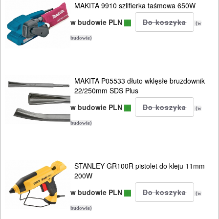
do
MAKITA 9910 szlifierka taśmowa 650W
blach
w budowie PLN
(w
Do
budowie)
odkurzaczy
Do
MAKITA P05533 dłuto wklęsłe bruzdownik
opalarek
22/250mm SDS Plus
w budowie PLN
(w
Do
budowie)
pilarek
i
zagłębiar..
STANLEY GR100R pistolet do kleju 11mm
200W
Do
w budowie PLN
(w
pił
budowie)
ALLIGATOR