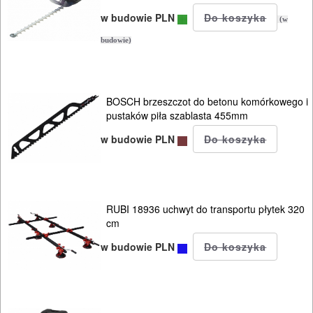
blach
w budowie PLN
(w
budowie)
Do
odkurzaczy
Do
BOSCH brzeszczot do betonu komórkowego i
pustaków piła szablasta 455mm
opalarek
w budowie PLN
Do
pilarek
i
RUBI 18936 uchwyt do transportu płytek 320
zagłębiar..
cm
w budowie PLN
Do
pił
ALLIGATOR