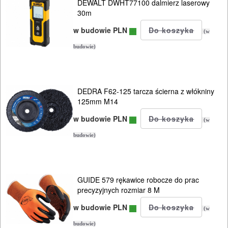
DEWALT DWHT77100 dalmierz laserowy
Do
30m
pił
w budowie PLN
(w
i
budowie)
ukośnic
Do
DEDRA F62-125 tarcza ścierna z włókniny
pił
125mm M14
szablowych
w budowie PLN
(w
budowie)
Do
pistoletów
do
GUIDE 579 rękawice robocze do prac
silikonu
precyzyjnych rozmiar 8 M
w budowie PLN
Do
(w
budowie)