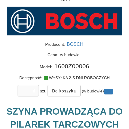
ELEKTRONARZĘDZIA
SIECIOWE
ELEKTRONARZĘDZIA
AKUMULATOROWE
BOSCH
Producent:
OSPRZĘT
Cena:
w budowie
I
1600Z00006
Model:
AKCESORIA
DO
Dostępność:
WYSYŁKA 2-5 DNI ROBOCZYCH
ELEKTRONARZĘDZI
szt.
(w budowie)
Zestawy
SZYNA PROWADZĄCA DO
osprzętowe
PILAREK TARCZOWYCH
DO