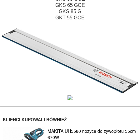
GKS 65 GCE
Do
GKS 85 G
GKT 55 GCE
lamelownic
Do
mieszadeł
Do
młotowiertarek
Do
młotów
udarowych
Do
KLIENCI KUPOWALI RÓWNIEŻ
nożyc
MAKITA UH5580 nożyce do żywopłotu 55cm
do
670W