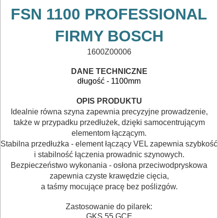
BETONU
FSN 1100 PROFESSIONAL
DO
FIRMY BOSCH
DREWNA
1600Z00006
DO
DANE TECHNICZNE
METALU
długość - 1100mm
OPIS PRODUKTU
Do
Idealnie równa szyna zapewnia precyzyjne prowadzenie,
frezarek
także w przypadku przedłużek, dzięki samocentrującym
elementom łączącym.
Do
Stabilna przedłużka - element łączący VEL zapewnia szybkość
i stabilność łączenia prowadnic szynowych.
gwoździarek
Bezpieczeństwo wykonania - osłona przeciwodpryskowa
zapewnia czyste krawędzie cięcia,
Do
a taśmy mocujące pracę bez poślizgów.
kluczy
Zastosowanie do pilarek:
udarowych
GKS 55 GCE