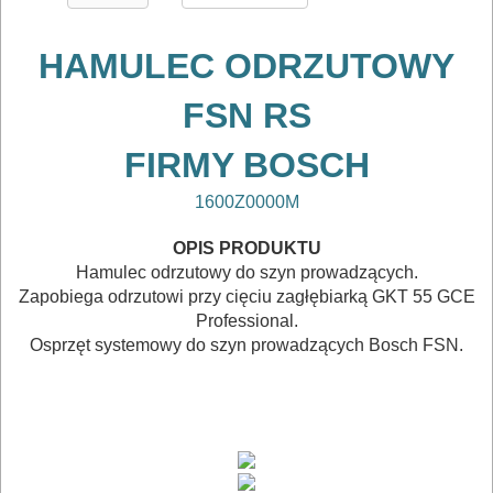
DREWNA
HAMULEC ODRZUTOWY
DO
METALU
FSN RS
Do
FIRMY BOSCH
frezarek
1600Z0000M
Do
OPIS PRODUKTU
gwoździarek
Hamulec odrzutowy do szyn prowadzących.
Zapobiega odrzutowi przy cięciu zagłębiarką GKT 55 GCE
Do
Professional.
Osprzęt systemowy do szyn prowadzących Bosch FSN.
kluczy
udarowych
Do
lamelownic