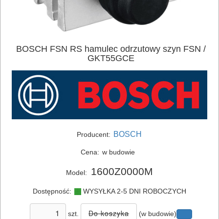
ELEKTRONARZĘDZIA
AKUMULATOROWE
OSPRZĘT
BOSCH FSN RS hamulec odrzutowy szyn FSN /
GKT55GCE
I
AKCESORIA
DO
ELEKTRONARZĘDZI
Zestawy
BOSCH
Producent:
osprzętowe
Cena:
w budowie
DO
1600Z0000M
Model:
BETONU
Dostępność:
WYSYŁKA 2-5 DNI ROBOCZYCH
DO
szt.
(w budowie)