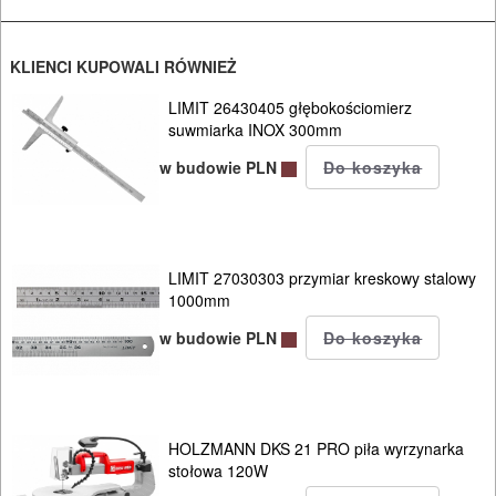
Do
mieszadeł
KLIENCI KUPOWALI RÓWNIEŻ
LIMIT 26430405 głębokościomierz
Do
suwmiarka INOX 300mm
młotowiertarek
w budowie PLN
Do
młotów
udarowych
LIMIT 27030303 przymiar kreskowy stalowy
1000mm
Do
w budowie PLN
nożyc
do
blach
HOLZMANN DKS 21 PRO piła wyrzynarka
stołowa 120W
Do