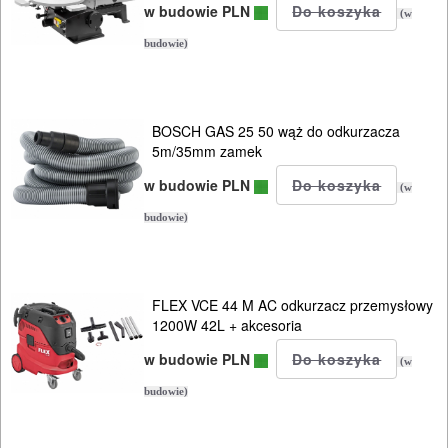
w budowie PLN
odkurzaczy
(w
budowie)
Do
opalarek
BOSCH GAS 25 50 wąż do odkurzacza
Do
5m/35mm zamek
pilarek
w budowie PLN
(w
i
budowie)
zagłębiar..
Do
FLEX VCE 44 M AC odkurzacz przemysłowy
pił
1200W 42L + akcesoria
ALLIGATOR
w budowie PLN
(w
Do
budowie)
pił