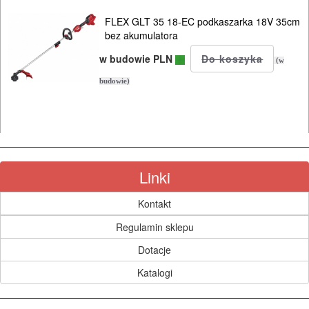
i
FLEX GLT 35 18-EC podkaszarka 18V 35cm
ukośnic
bez akumulatora
Do
w budowie PLN
(w
pił
budowie)
szablowych
Do
pistoletów
Linki
do
silikonu
Kontakt
Regulamin sklepu
Do
Dotacje
polerek
Katalogi
Do
PROXXON