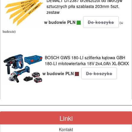
DEWALT DT2387 brzeszczot do tworzyw
sztucznych piła szablasta 203mm 5szt.
Do
zestaw
polerek
w budowie PLN
(w
Do
budowie)
PROXXON
Do
BOSCH GWS 180-LI szlifierka kątowa GBH
180-LI młotowiertarka 18V 2x4,0Ah XL-BOXX
satyniarek
w budowie PLN
Do
strugów
i
hebli
Linki
Do
szlif.
Kontakt