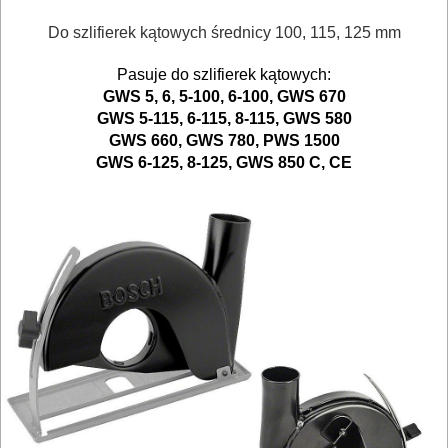
kluczy
Do szlifierek kątowych średnicy 100, 115, 125 mm
udarowych
Pasuje do szlifierek kątowych:
GWS 5, 6, 5-100, 6-100, GWS 670
Do
GWS 5-115, 6-115, 8-115, GWS 580
lamelownic
GWS 660,
GWS 780, PWS 1500
GWS 6-125, 8-125, GWS 850 C, CE
Do
mieszadeł
Do
młotowiertarek
Do
młotów
udarowych
Do