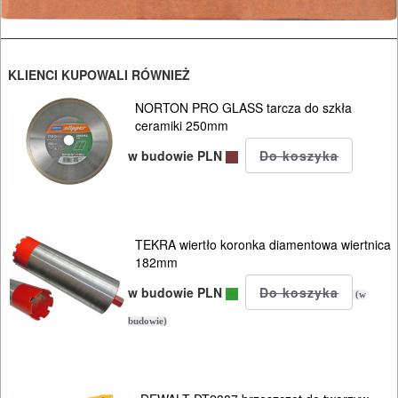
pił
ALLIGATOR
KLIENCI KUPOWALI RÓWNIEŻ
Do
NORTON PRO GLASS tarcza do szkła
pił
ceramiki 250mm
i
w budowie PLN
ukośnic
Do
pił
TEKRA wiertło koronka diamentowa wiertnica
szablowych
182mm
w budowie PLN
(w
Do
budowie)
pistoletów
do
silikonu