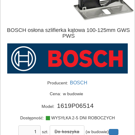
ELEKTRONARZĘDZIA
BOSCH osłona szlifierka kątowa 100-125mm GWS
PWS
SIECIOWE
ELEKTRONARZĘDZIA
AKUMULATOROWE
OSPRZĘT
BOSCH
Producent:
I
AKCESORIA
Cena:
w budowie
DO
1619P06514
Model:
ELEKTRONARZĘDZI
Dostępność:
WYSYŁKA 2-5 DNI ROBOCZYCH
Zestawy
szt.
(w budowie)