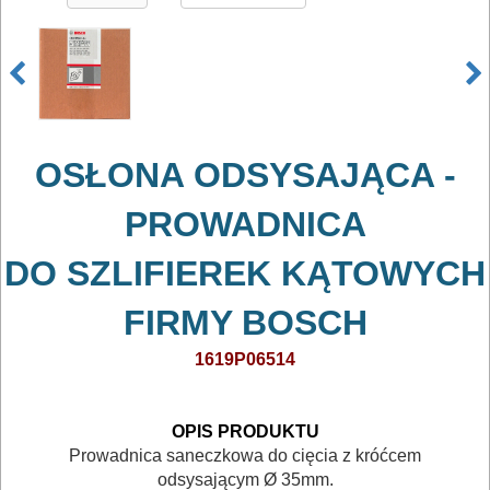
osprzętowe
DO
BETONU
DO
OSŁONA ODSYSAJĄCA -
DREWNA
PROWADNICA
DO
METALU
DO SZLIFIEREK KĄTOWYCH
Do
FIRMY BOSCH
frezarek
1619P06514
Do
gwoździarek
OPIS PRODUKTU
Prowadnica saneczkowa do cięcia z króćcem
Do
odsysającym
Ø
35mm.