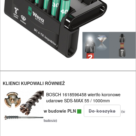
udarowych
Do
nożyc
do
blach
Do
odkurzaczy
KLIENCI KUPOWALI RÓWNIEŻ
Do
opalarek
BOSCH 1618596458 wiertło koronowe
udarowe SDS-MAX 55 / 1000mm
Do
w budowie PLN
(w
pilarek
budowie)
i