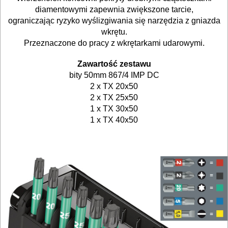
gwoździarek
diamentowymi zapewnia zwiększone tarcie,
ograniczając ryzyko wyślizgiwania się narzędzia z gniazda
Do
wkrętu.
Przeznaczone do pracy z wkrętarkami udarowymi.
kluczy
udarowych
Zawartość zestawu
bity 50mm 867/4 IMP DC
Do
2 x TX 20x50
2 x TX 25x50
lamelownic
1 x TX 30x50
1 x TX 40x50
Do
mieszadeł
Do
młotowiertarek
Do
młotów