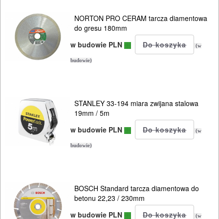
zagłębiar..
NORTON PRO CERAM tarcza diamentowa
Do
do gresu 180mm
pił
w budowie PLN
(w
ALLIGATOR
budowie)
Do
pił
STANLEY 33-194 miara zwijana stalowa
i
19mm / 5m
ukośnic
w budowie PLN
(w
Do
budowie)
pił
szablowych
BOSCH Standard tarcza diamentowa do
betonu 22,23 / 230mm
Do
pistoletów
w budowie PLN
(w