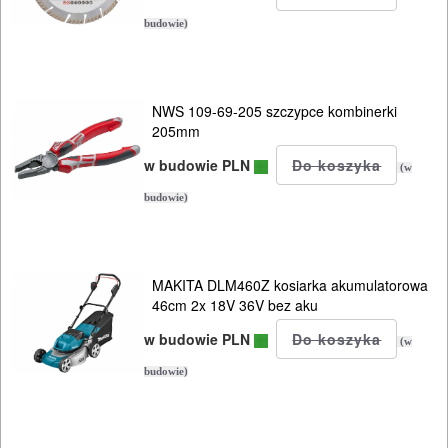
do
budowie)
silikonu
Do
NWS 109-69-205 szczypce kombinerki
polerek
205mm
w budowie PLN
(w
Do
budowie)
PROXXON
Do
satyniarek
MAKITA DLM460Z kosiarka akumulatorowa
46cm 2x 18V 36V bez aku
Do
w budowie PLN
(w
strugów
budowie)
i
hebli