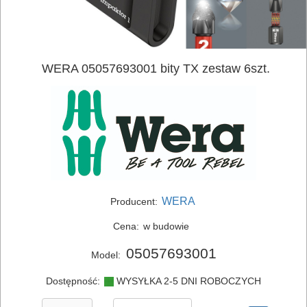
WERA 05057693001 bity TX zestaw 6szt.
ELEKTRONARZĘDZIA
SIECIOWE
ELEKTRONARZĘDZIA
AKUMULATOROWE
WERA
Producent:
OSPRZĘT
Cena:
w budowie
I
05057693001
Model:
AKCESORIA
DO
Dostępność:
WYSYŁKA 2-5 DNI ROBOCZYCH
ELEKTRONARZĘDZI