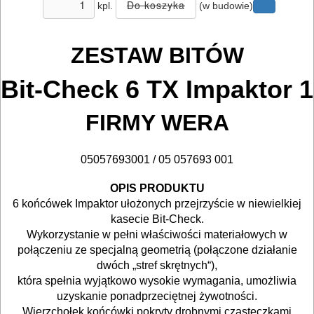
kpl.
(w budowie)
Zestawy
osprzętowe
ZESTAW BITÓW
DO
Bit-Check 6 TX Impaktor 1
BETONU
FIRMY WERA
DO
DREWNA
05057693001
/
05 057693 001
DO
OPIS PRODUKTU
6 końcówek Impaktor ułożonych przejrzyście w niewielkiej
METALU
kasecie Bit-Check.
Wykorzystanie w pełni właściwości materiałowych w
Do
połączeniu ze specjalną geometrią (połączone działanie
frezarek
dwóch „stref skrętnych“),
która spełnia wyjątkowo wysokie wymagania, umożliwia
uzyskanie ponadprzeciętnej żywotności.
Do
Wierzchołek końcówki pokryty drobnymi cząsteczkami