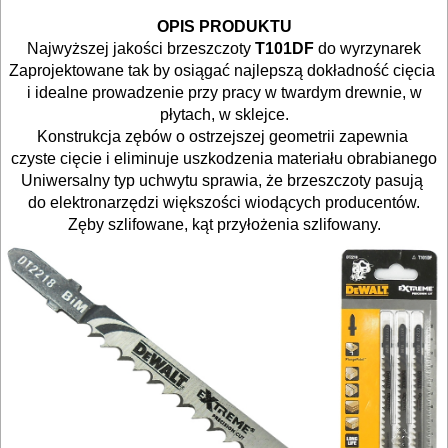
gwoździarek
OPIS PRODUKTU
Najwyższej jakości brzeszczoty
T101DF
do wyrzynarek
Do
Zaprojektowane tak by osiągać najlepszą dokładność cięcia
i idealne prowadzenie przy pracy w twardym drewnie, w
kluczy
płytach, w sklejce.
udarowych
Konstrukcja zębów o ostrzejszej geometrii zapewnia
czyste cięcie i eliminuje uszkodzenia materiału obrabianego
Do
Uniwersalny typ uchwytu sprawia, że brzeszczoty pasują
do elektronarzędzi większości wiodących producentów.
lamelownic
Zęby szlifowane, kąt przyłożenia szlifowany.
Do
mieszadeł
Do
młotowiertarek
Do
młotów