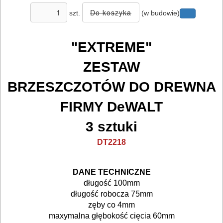
ELEKTRONARZĘDZI
szt.
(w budowie)
Zestawy
osprzętowe
"EXTREME"
DO
ZESTAW
BETONU
BRZESZCZOTÓW DO DREWNA
DO
FIRMY DeWALT
DREWNA
3 sztuki
DO
DT2218
METALU
DANE TECHNICZNE
Do
długość 100mm
długość robocza 75mm
frezarek
zęby co 4mm
maxymalna głębokość cięcia 60mm
Do