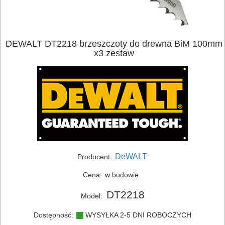
DEWALT DT2218 brzeszczoty do drewna BiM 100mm
x3 zestaw
ELEKTRONARZĘDZIA
SIECIOWE
ELEKTRONARZĘDZIA
AKUMULATOROWE
DeWALT
Producent:
OSPRZĘT
Cena:
w budowie
I
DT2218
AKCESORIA
Model:
DO
Dostępność:
WYSYŁKA 2-5 DNI ROBOCZYCH