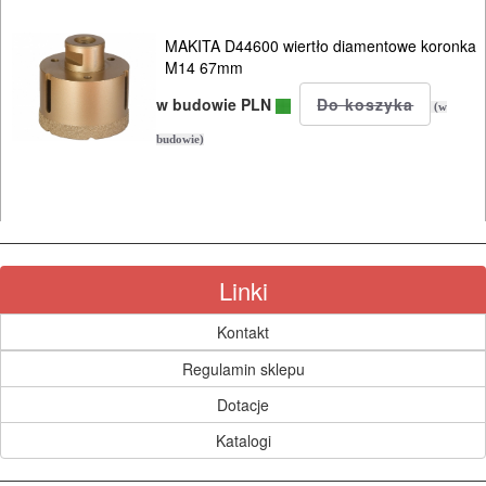
Do
MAKITA D44600 wiertło diamentowe koronka
M14 67mm
szlif.
w budowie PLN
225mm
(w
KG
budowie)
Do
szlif.
kątowych
Linki
Do
Kontakt
szlif.
Regulamin sklepu
mimośrod..
Dotacje
Do
Katalogi
szlif.