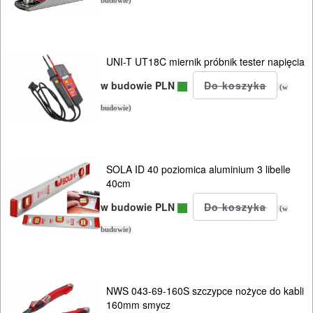
budowie)
zagłębiar..
Do
UNI-T UT18C miernik próbnik tester napięcia
pił
w budowie PLN
ALLIGATOR
(w
budowie)
Do
pił
i
SOLA ID 40 poziomica aluminium 3 libelle
40cm
ukośnic
w budowie PLN
(w
Do
budowie)
pił
szablowych
NWS 043-69-160S szczypce nożyce do kabli
Do
160mm smycz