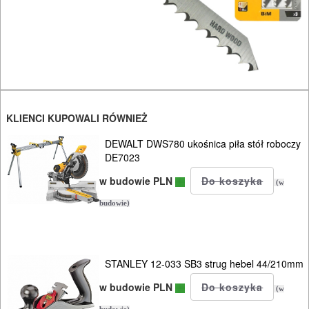
udarowych
Do
nożyc
do
blach
KLIENCI KUPOWALI RÓWNIEŻ
DEWALT DWS780 ukośnica piła stół roboczy
Do
DE7023
odkurzaczy
w budowie PLN
(w
Do
budowie)
opalarek
Do
STANLEY 12-033 SB3 strug hebel 44/210mm
pilarek
w budowie PLN
(w
i