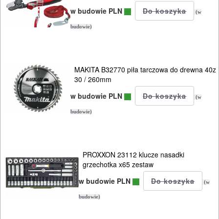
pistoletów
w budowie PLN
(w
do
budowie)
silikonu
Do
polerek
MAKITA B32770 piła tarczowa do drewna 40z
30 / 260mm
Do
w budowie PLN
(w
PROXXON
budowie)
Do
satyniarek
PROXXON 23112 klucze nasadki
grzechotka x65 zestaw
Do
w budowie PLN
strugów
(w
i
budowie)
hebli