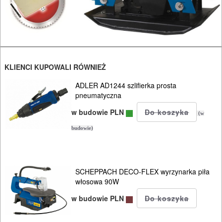
pompy
wodne
przecinarki
KLIENCI KUPOWALI RÓWNIEŻ
przecinarki
ADLER AD1244 szlifierka prosta
pneumatyczna
spalinowe
w budowie PLN
(w
szlifierki
budowie)
do
betonu
SCHEPPACH DECO-FLEX wyrzynarka piła
szlifierki
włosowa 90W
do
w budowie PLN
gładzi