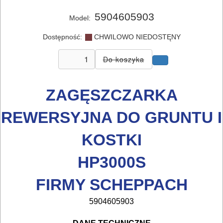
MAGAZYNOWANIE
5904605903
Model:
I
Dostępność:
CHWILOWO NIEDOSTĘNY
TRANSPORTOWANIE
POMIAROWE
NARZĘDZIA
ZAGĘSZCZARKA
BUDOWLANE
I
REWERSYJNA DO GRUNTU I
ELEKTRY..
KOSTKI
GLAZURNICZE
HP3000S
AKCESORIA
FIRMY SCHEPPACH
MASZYNKI
URZĄDZENIA
5904605903