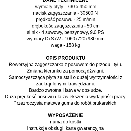
BUDOWLANE
DANE TECHNICZNE
wymiary płyty
- 73
0 x 450 mm
MASZYNY
nacisk zagęszczania - 30500 N
NARZĘDZIA
prędkość posuwu - 25 m/min
głębokość zagęszczania - 50 cm
BRUKARSKIE
silnik - 4 suwowy, benzynowy, 9.0 PS
wymiary DxSxW - 1060x720x980 mm
agregaty
waga - 158 kg
malarskie
OPIS PRODUKTU
betoniarki
Rewersyjna
zagęszczarka
z posuwem do przodu i tyłu.
Zmiana kierunku za pomocą dźwigni.
frezarki
Samoczyszcząca płyta ze stali o dużej wytrzymałości z
zaokrąglonymi krawędziami.
do
Bardzo zwrotna i łatwa w obsłudze.
betonu
Duża prędkość posuwu dla zwiększenia wydajności pracy.
Przezroczysta matowa guma do robót brukarskich.
listwy
WYPOSAŻENIE
wibracyjne
guma do kostki
instrukcja obsługi, karta gwarancyjna