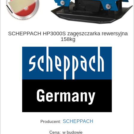
SCHEPPACH HP3000S zagęszczarka rewersyjna
158kg
ELEKTRONARZĘDZIA
SIECIOWE
ELEKTRONARZĘDZIA
AKUMULATOROWE
OSPRZĘT
I
AKCESORIA
DO
SCHEPPACH
Producent:
ELEKTRONARZĘDZI
Cena:
w budowie