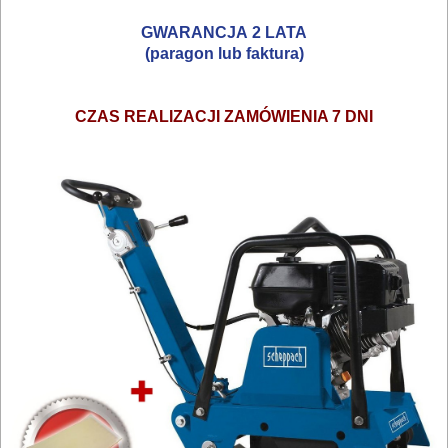
nagrzewnice
GWARANCJA 2 LATA
narzędzia
(paragon lub faktura)
brukarskie
CZAS REALIZACJI ZAMÓWIENIA 7 DNI
narzedzia
ręczne
osuszacze
pace
i
kielnie
palniki
dekarskie
podnośniki