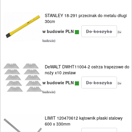
wałki
malarskie
STANLEY 18-291 przecinak do metalu długi
30cm
wibratory
w budowie PLN
(w
do
budowie)
betonu
wiertnice
DeWALT DWHT11004-2 ostrza trapezowe do
do
noży x10 zestaw
betonu
w budowie PLN
(w
zagęszczarki
budowie)
zsypy
budowlane
LIMIT 120470612 kątownik płaski stalowy
600 x 330mm
OBRÓBKA