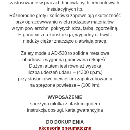
MASZYNKI
zastosowanie w pracach budowlanych, remontowych,
instalacyjnych itp.
URZĄDZENIA
Różnorodne groty i końcówki zapewniają skuteczność
przy opracowywaniu wielu rodzajów materiałów,
BUDOWLANE
w tym powierzchni pokrytych rdzą, farbą, zgorzeliną.
MASZYNY
Ergonomiczna konstrukcja, wygodny uchwyt i
nieduży ciężar znacząco ułatwiają pracę.
NARZĘDZIA
BRUKARSKIE
Zalety modelu AD-520 to solidna metalowa
obudowa i wygodna gumowana rękojeść.
OBRÓBKA
Dużym atutem jest również wysoka
liczba uderzeń udaru – (4300 r.p.m.)
DREWNA
przy stosunkowo niewielkim zapotrzebowaniu
na sprężone powietrze – (100 l/m).
OBRÓBKA
METALU
WYPOSAŻENIE
sprężyna młotka z płaskim grotem
WARSZTATOWE
instrukcja obsługi, karta gwarancyjna
I
DO DOKUPIENIA
RĘCZNE
akcesoria pneumatczne