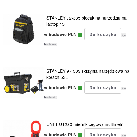
ODZIEŻ
ROBOCZA
STANLEY 72-335 plecak na narzędzia na
I
laptop 15l
BHP
w budowie PLN
(w
SPRZĘT
budowie)
AGD
OGRODNICZE
STANLEY 97-503 skrzynia narzędziowa na
NARZĘDZIA
kołach 53L
PILARKI-
w budowie PLN
(w
KOSIARKI-
budowie)
KOSY
MYJKI
CIŚNIENIOWE
UNI-T UT220 miernik cęgowy multimetr
w budowie PLN
(w