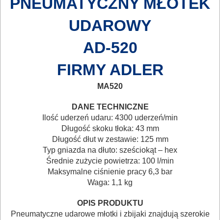
PNEUMATYCZNY MŁOTEK
AKCESORIA
DO
UDAROWY
ELEKTRONARZĘDZI
AD-520
MAGAZYNOWANIE
FIRMY ADLER
I
TRANSPORTOWANIE
MA520
POMIAROWE
DANE TECHNICZNE
Ilość uderzeń udaru: 4300 uderzeń/min
NARZĘDZIA
Długość skoku tłoka: 43 mm
BUDOWLANE
Długość dłut w zestawie: 125 mm
Typ gniazda na dłuto: sześciokąt – hex
I
Średnie zużycie powietrza: 100 l/min
ELEKTRY..
Maksymalne ciśnienie pracy 6,3 bar
Waga: 1,1 kg
GLAZURNICZE
OPIS PRODUKTU
AKCESORIA
Pneumatyczne udarowe młotki i zbijaki znajdują szerokie