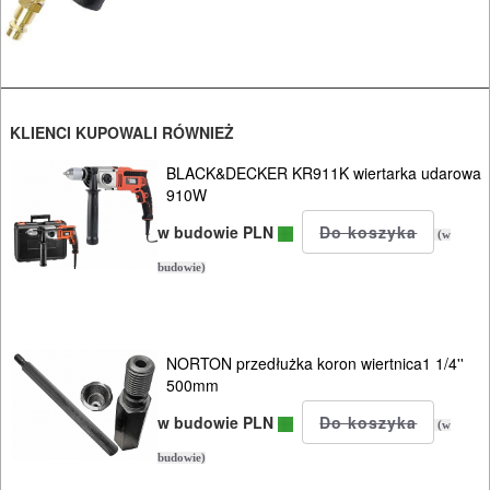
Narzędzia
Akcesoria
Instalacje
KLIENCI KUPOWALI RÓWNIEŻ
SPAWALNICTWO
BLACK&DECKER KR911K wiertarka udarowa
910W
URZĄDZENIA
w budowie PLN
(w
ROZRUCHOWE
budowie)
PROSTOWNIKI
I
OSPRZĘT
NORTON przedłużka koron wiertnica1 1/4''
500mm
AGREGATY
w budowie PLN
(w
PRĄDOWE
budowie)