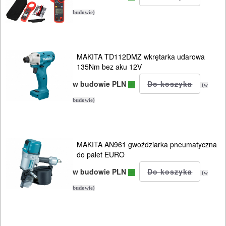
budowie)
MAKITA TD112DMZ wkrętarka udarowa
135Nm bez aku 12V
w budowie PLN
(w
budowie)
MAKITA AN961 gwoździarka pneumatyczna
do palet EURO
w budowie PLN
(w
budowie)