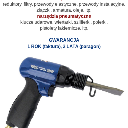
reduktory, filtry, przewody elastyczne, przewody instalacyjne,
NARZĘDZIA
złączki, armatura, oleje, itp.
I
narzędzia pneumatyczne
klucze udarowe, wiertarki, szlifierki, polerki,
OSPRZĘT
pistolety lakiernicze, itp.
HYDRAULICZNE
GWARANCJA
NARZĘDZIA
1 ROK (faktura), 2 LATA (paragon)
INSTALACYJNE,
PALNIKI
PNEUMATYCZNE
AKCESORIA
KOMPRESORY
NARZĘDZIA
Sprężarki