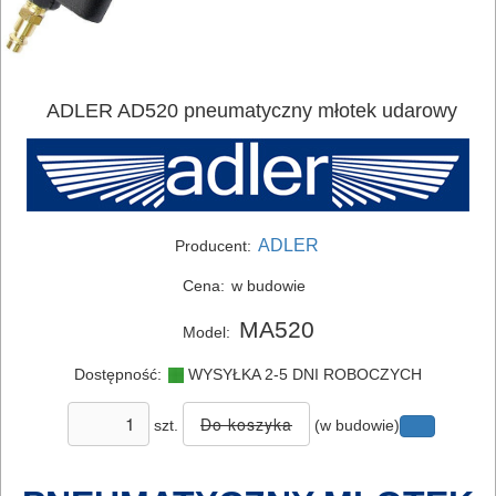
ADLER AD520 pneumatyczny młotek udarowy
ADLER
Producent:
ELEKTRONARZĘDZIA
Cena:
w budowie
SIECIOWE
MA520
Model:
ELEKTRONARZĘDZIA
AKUMULATOROWE
Dostępność:
WYSYŁKA 2-5 DNI ROBOCZYCH
szt.
(w budowie)
OSPRZĘT
I