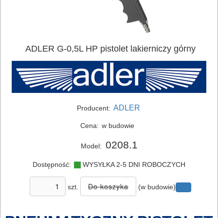
ADLER G-0,5L HP pistolet lakierniczy górny
ELEKTRONARZĘDZIA
SIECIOWE
ADLER
Producent:
ELEKTRONARZĘDZIA
Cena:
w budowie
AKUMULATOROWE
0208.1
Model:
OSPRZĘT
Dostępność:
WYSYŁKA 2-5 DNI ROBOCZYCH
I
szt.
(w budowie)
AKCESORIA
DO