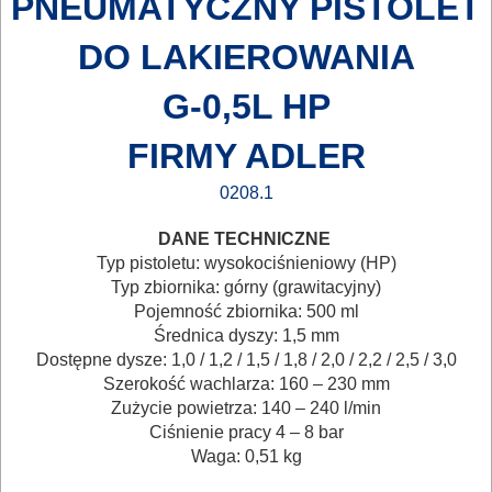
PNEUMATYCZNY PISTOLET
ELEKTRONARZĘDZI
DO LAKIEROWANIA
MAGAZYNOWANIE
I
G-0,5L HP
TRANSPORTOWANIE
FIRMY ADLER
POMIAROWE
0208.1
NARZĘDZIA
DANE TECHNICZNE
BUDOWLANE
Typ pistoletu: wysokociśnieniowy (HP)
I
Typ zbiornika: górny (grawitacyjny)
ELEKTRY..
Pojemność zbiornika: 500 ml
Średnica dyszy: 1,5 mm
Dostępne dysze: 1,0 / 1,2 / 1,5 / 1,8 / 2,0 / 2,2 / 2,5 / 3,0
GLAZURNICZE
Szerokość wachlarza: 160 – 230 mm
AKCESORIA
Zużycie powietrza: 140 – 240 l/min
MASZYNKI
Ciśnienie pracy 4 – 8 bar
Waga: 0,51 kg
URZĄDZENIA