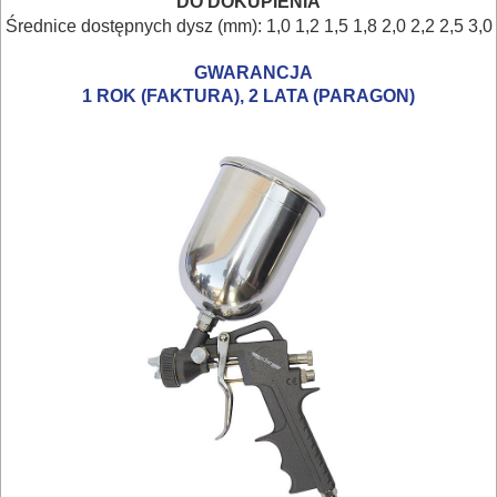
I
DO DOKUPIENIA
Średnice dostępnych dysz (mm): 1,0 1,2 1,5 1,8 2,0 2,2 2,5 3,0
OSPRZĘT
GWARANCJA
HYDRAULICZNE
1 ROK (FAKTURA), 2 LATA (PARAGON)
NARZĘDZIA
INSTALACYJNE,
PALNIKI
PNEUMATYCZNE
AKCESORIA
KOMPRESORY
NARZĘDZIA
Sprężarki
Narzędzia