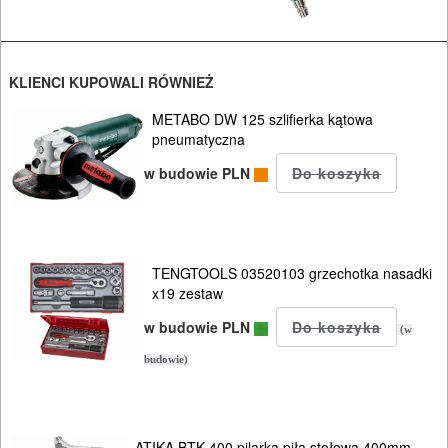
Akcesoria
Instalacje
KLIENCI KUPOWALI RÓWNIEŻ
SPAWALNICTWO
METABO DW 125 szlifierka kątowa
pneumatyczna
URZĄDZENIA
ROZRUCHOWE
w budowie PLN
PROSTOWNIKI
I
OSPRZĘT
TENGTOOLS 03520103 grzechotka nasadki
x19 zestaw
AGREGATY
w budowie PLN
(w
PRĄDOWE
budowie)
ODZIEŻ
ROBOCZA
ATIKA BTK 400 pilarka piła stołowa 400mm