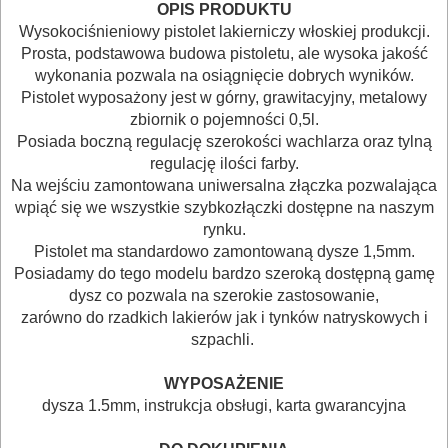
OPIS PRODUKTU
BUDOWLANE
Wysokociśnieniowy pistolet lakierniczy włoskiej produkcji.
MASZYNY
Prosta, podstawowa budowa pistoletu, ale wysoka jakość
wykonania pozwala na osiągnięcie dobrych wyników.
NARZĘDZIA
Pistolet wyposażony jest w górny, grawitacyjny, metalowy
BRUKARSKIE
zbiornik o pojemności 0,5l.
Posiada boczną regulację szerokości wachlarza oraz tylną
OBRÓBKA
regulację ilości farby.
Na wejściu zamontowana uniwersalna złączka pozwalająca
DREWNA
wpiąć się we wszystkie szybkozłączki dostępne na naszym
rynku.
OBRÓBKA
Pistolet ma standardowo zamontowaną dysze 1,5mm.
METALU
Posiadamy do tego modelu bardzo szeroką dostępną gamę
dysz co pozwala na szerokie zastosowanie,
zarówno do rzadkich lakierów jak i tynków natryskowych i
WARSZTATOWE
szpachli.
I
RĘCZNE
WYPOSAŻENIE
dysza 1.5mm, instrukcja obsługi, karta gwarancyjna
NARZĘDZIA