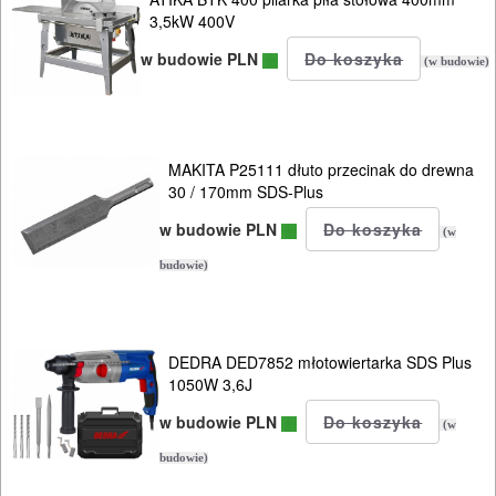
I
3,5kW 400V
BHP
w budowie PLN
(w budowie)
SPRZĘT
AGD
MAKITA P25111 dłuto przecinak do drewna
OGRODNICZE
30 / 170mm SDS-Plus
NARZĘDZIA
w budowie PLN
(w
PILARKI-
budowie)
KOSIARKI-
KOSY
MYJKI
DEDRA DED7852 młotowiertarka SDS Plus
CIŚNIENIOWE
1050W 3,6J
w budowie PLN
(w
budowie)