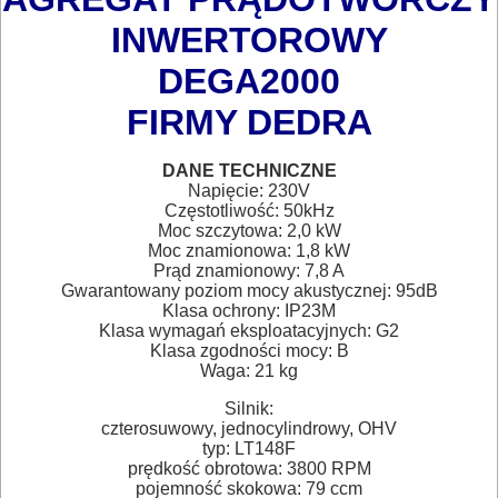
AKCESORIA
INWERTOROWY
DO
DEGA2000
ELEKTRONARZĘDZI
FIRMY DEDRA
MAGAZYNOWANIE
DANE TECHNICZNE
I
Napięcie: 230V
TRANSPORTOWANIE
Częstotliwość: 50kHz
Moc szczytowa: 2,0 kW
Moc znamionowa: 1,8 kW
POMIAROWE
Prąd znamionowy: 7,8 A
Gwarantowany poziom mocy akustycznej: 95dB
NARZĘDZIA
Klasa ochrony: IP23M
BUDOWLANE
Klasa wymagań eksploatacyjnych: G2
Klasa zgodności mocy: B
I
Waga: 21 kg
ELEKTRY..
Silnik:
czterosuwowy, jednocylindrowy, OHV
typ: LT148F
GLAZURNICZE
prędkość obrotowa: 3800 RPM
AKCESORIA
pojemność skokowa: 79 ccm