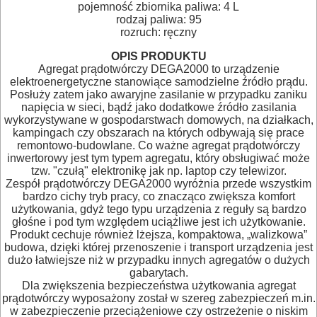
pojemność zbiornika paliwa: 4 L
MASZYNKI
rodzaj paliwa: 95
rozruch: ręczny
URZĄDZENIA
OPIS PRODUKTU
BUDOWLANE
Agregat prądotwórczy DEGA2000 to urządzenie
elektroenergetyczne stanowiące samodzielne źródło prądu.
MASZYNY
Posłuży zatem jako awaryjne zasilanie w przypadku zaniku
napięcia w sieci, bądź jako dodatkowe źródło zasilania
NARZĘDZIA
wykorzystywane w gospodarstwach domowych, na działkach,
kampingach czy obszarach na których odbywają się prace
BRUKARSKIE
remontowo-budowlane. Co ważne agregat prądotwórczy
inwertorowy jest tym typem agregatu, który obsługiwać może
OBRÓBKA
tzw. "czułą" elektronikę jak np. laptop czy telewizor.
Zespół prądotwórczy DEGA2000 wyróżnia przede wszystkim
DREWNA
bardzo cichy tryb pracy, co znacząco zwiększa komfort
użytkowania, gdyż tego typu urządzenia z reguły są bardzo
głośne i pod tym względem uciążliwe jest ich użytkowanie.
OBRÓBKA
Produkt cechuje również lżejsza, kompaktowa, „walizkowa”
METALU
budowa, dzięki której przenoszenie i transport urządzenia jest
dużo łatwiejsze niż w przypadku innych agregatów o dużych
gabarytach.
WARSZTATOWE
Dla zwiększenia bezpieczeństwa użytkowania agregat
prądotwórczy wyposażony został w szereg zabezpieczeń m.in.
I
w zabezpieczenie przeciążeniowe czy ostrzeżenie o niskim