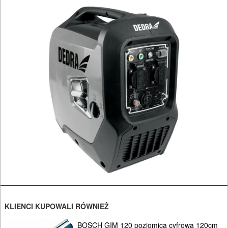
URZĄDZENIA
ROZRUCHOWE
PROSTOWNIKI
I
OSPRZĘT
AGREGATY
PRĄDOWE
1-
fazowe
(230V)
3-
KLIENCI KUPOWALI RÓWNIEŻ
fazowe
BOSCH GIM 120 poziomica cyfrowa 120cm