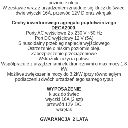
RĘCZNE
poziomie oleju.
W zestawie wraz z urządzeniem znajduje się klucz do świec,
NARZĘDZIA
dwie wtyczki 16A, przewód 12V D oraz wkrętak.
I
Cechy inwertorowego agregatu prądotwórczego
DEGA2000:
OSPRZĘT
Porty AC wyjściowe 2 x 230 V ~50 Hz
Port DC wyjściowy 12 V (5A)
HYDRAULICZNE
Sinusoidalny przebieg napięcia wyjściowego
Ostrzeżenie o niskim poziomie oleju
NARZĘDZIA
Zabezpieczenie przeciążeniowe
Wskaźnik zużycia paliwa
INSTALACYJNE,
Współpracuje z urządzeniami elektronicznymi o max mocy 1,8
PALNIKI
kW
Możliwe zwiększenie mocy do 3,2kW (przy równoległym
podłączeniu dwóch urządzeń tego samego typu)
PNEUMATYCZNE
WYPOSAŻENIE
AKCESORIA
klucz do świec
wtyczki 16A (2 szt)
KOMPRESORY
przewód 12V DC
NARZĘDZIA
wkrętak
GWARANCJA
2 LATA
SPAWALNICTWO