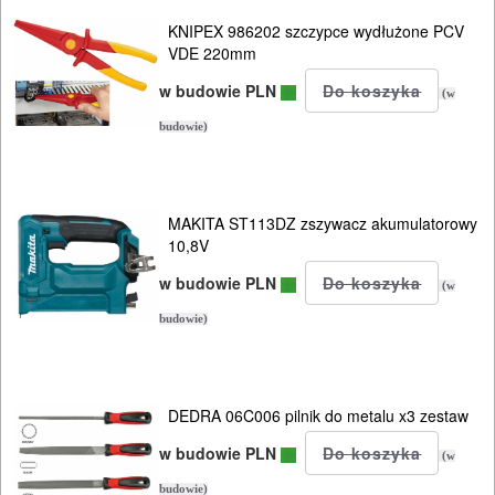
MYJKI
KNIPEX 986202 szczypce wydłużone PCV
VDE 220mm
CIŚNIENIOWE
w budowie PLN
(w
budowie)
MAKITA ST113DZ zszywacz akumulatorowy
10,8V
w budowie PLN
(w
budowie)
DEDRA 06C006 pilnik do metalu x3 zestaw
w budowie PLN
(w
budowie)