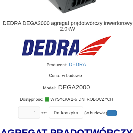
DEDRA DEGA2000 agregat prądotwórczy inwertorowy
2,0kW
DEDRA
Producent:
ELEKTRONARZĘDZIA
Cena:
w budowie
SIECIOWE
DEGA2000
Model:
ELEKTRONARZĘDZIA
Dostępność:
WYSYŁKA 2-5 DNI ROBOCZYCH
AKUMULATOROWE
szt.
(w budowie)
OSPRZĘT
I
AGREGAT PRĄDOTWÓRCZY