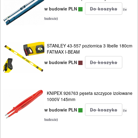
(380V)
w budowie PLN
(w
osprzęt
budowie)
ODZIEŻ
ROBOCZA
STANLEY 43-557 poziomica 3 libelle 180cm
I
FATMAX I-BEAM
BHP
w budowie PLN
SPRZĘT
AGD
KNIPEX 926763 pęseta szczypce izolowane
OGRODNICZE
1000V 145mm
NARZĘDZIA
w budowie PLN
(w
PILARKI-
budowie)
KOSIARKI-
KOSY